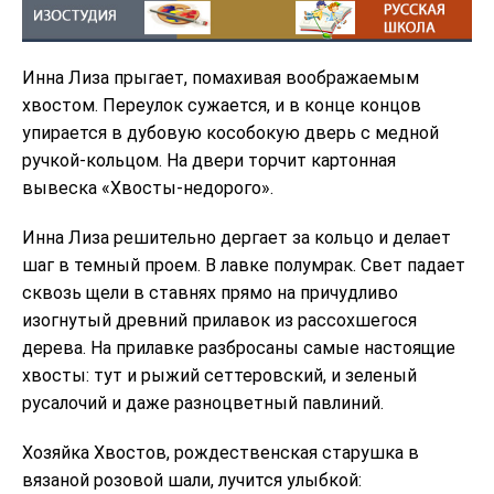
Инна Лиза прыгает, помахивая воображаемым
хвостом. Переулок сужается, и в конце концов
упирается в дубовую кособокую дверь с медной
ручкой-кольцом. На двери торчит картонная
вывеска «Хвосты-недорого».
Инна Лиза решительно дергает за кольцо и делает
шаг в темный проем. В лавке полумрак. Свет падает
сквозь щели в ставнях прямо на причудливо
изогнутый древний прилавок из рассохшегося
дерева. На прилавке разбросаны самые настоящие
хвосты: тут и рыжий сеттеровский, и зеленый
русалочий и даже разноцветный павлиний.
Хозяйка Хвостов, рождественская старушка в
вязаной розовой шали, лучится улыбкой: