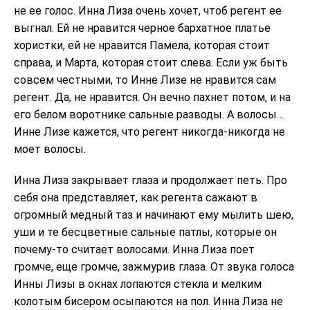
не ее голос. Инна Лиза очень хочет, чтоб регент ее
выгнал. Ей не нравится черное бархатное платье
хористки, ей не нравится Памела, которая стоит
справа, и Марта, которая стоит слева. Если уж быть
совсем честными, то Инне Лизе не нравится сам
регент. Да, не нравится. Он вечно пахнет потом, и на
его белом воротнике сальные разводы. А волосы…
Инне Лизе кажется, что регент никогда-никогда не
моет волосы.
Инна Лиза закрывает глаза и продолжает петь. Про
себя она представляет, как регента сажают в
огромный медный таз и начинают ему мылить шею,
уши и те бесцветные сальные патлы, которые он
почему-то считает волосами. Инна Лиза поет
громче, еще громче, зажмурив глаза. От звука голоса
Инны Лизы в окнах лопаются стекла и мелким
колотым бисером осыпаются на пол. Инна Лиза не