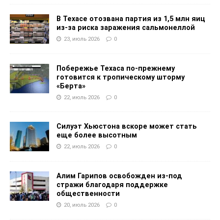
В Техасе отозвана партия из 1,5 млн яиц
из-за риска заражения сальмонеллой
23, июль 2026
0
Побережье Техаса по-прежнему
готовится к тропическому шторму
«Берта»
22, июль 2026
0
Силуэт Хьюстона вскоре может стать
еще более высотным
22, июль 2026
0
Алим Гарипов освобожден из-под
стражи благодаря поддержке
общественности
20, июль 2026
0