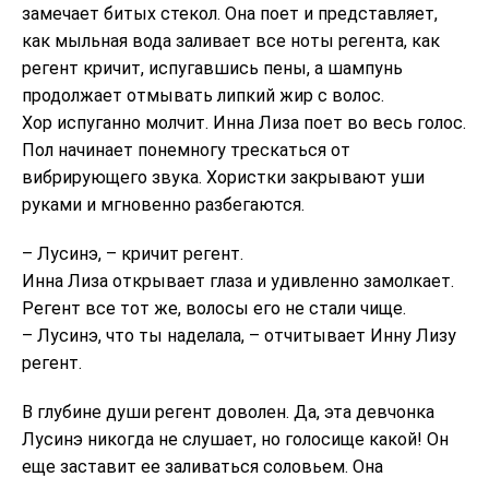
замечает битых стекол. Она поет и представляет,
как мыльная вода заливает все ноты регента, как
регент кричит, испугавшись пены, а шампунь
продолжает отмывать липкий жир с волос.
Хор испуганно молчит. Инна Лиза поет во весь голос.
Пол начинает понемногу трескаться от
вибрирующего звука. Хористки закрывают уши
руками и мгновенно разбегаются.
– Лусинэ, – кричит регент.
Инна Лиза открывает глаза и удивленно замолкает.
Регент все тот же, волосы его не стали чище.
– Лусинэ, что ты наделала, – отчитывает Инну Лизу
регент.
В глубине души регент доволен. Да, эта девчонка
Лусинэ никогда не слушает, но голосище какой! Он
еще заставит ее заливаться соловьем. Она