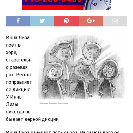
Инна Лиза
поет в
хоре,
старательн
о разевая
рот. Регент
поправляет
ее дикцию.
У Инны
Лизы
никогда не
бывает верной дикции.
Инна Лиза начинает петь снова. На самом деле ее