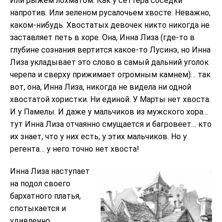
Или рыжем лохматом. Как у сеттера соседки
напротив. Или зеленом русалочьем хвосте. Неважно,
каком-нибудь. Хвостатых девочек никто никогда не
заставляет петь в хоре. Она, Инна Лиза (где-то в
глубине сознания вертится какое-то Лусинэ, но Инна
Лиза укладывает это слово в самый дальний уголок
черепа и сверху прижимает огромным камнем)… так
вот, она, Инна Лиза, никогда не видела ни одной
хвостатой хористки. Ни единой. У Марты нет хвоста.
И у Памелы. И даже у мальчиков из мужского хора…
тут Инна Лиза отчаянно смущается и багровеет… кто
их знает, что у них есть, у этих мальчиков. Но у
регента… у него точно нет хвоста!
Инна Лиза наступает
на подол своего
бархатного платья,
спотыкается и
удивленно