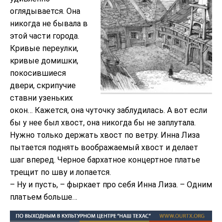
оглядывается. Она
никогда не бывала в
этой части города.
Кривые переулки,
кривые домишки,
покосившиеся
двери, скрипучие
ставни узеньких
окон… Кажется, она чуточку заблудилась. А вот если
бы у нее был хвост, она никогда бы не заплутала.
Нужно только держать хвост по ветру. Инна Лиза
пытается поднять воображаемый хвост и делает
шаг вперед. Черное бархатное концертное платье
трещит по шву и лопается.
– Ну и пусть, – фыркает про себя Инна Лиза. – Одним
платьем больше…