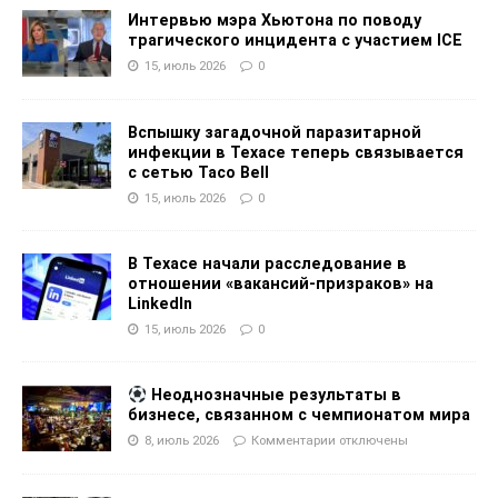
Интервью мэра Хьютона по поводу
трагического инцидента с участием ICE
15, июль 2026
0
Вспышку загадочной паразитарной
инфекции в Техасе теперь связывается
с сетью Taco Bell
15, июль 2026
0
В Техасе начали расследование в
отношении «вакансий-призраков» на
LinkedIn
15, июль 2026
0
Неоднозначные результаты в
бизнесе, связанном с чемпионатом мира
8, июль 2026
Комментарии
отключены