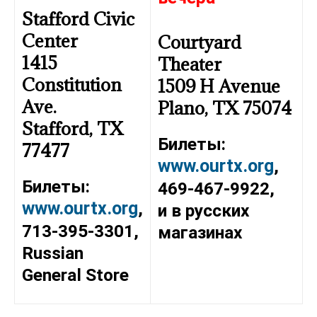
Stafford Civic
Center
Courtyard
1415
Theater
Constitution
1509 H Avenue
Ave.
Plano, TX 75074
Stafford, TX
Билеты:
77477
www.ourtx.org
,
Билеты:
469-467-9922,
www.ourtx.org
,
и в русских
713-395-3301,
магазинах
Russian
General Store