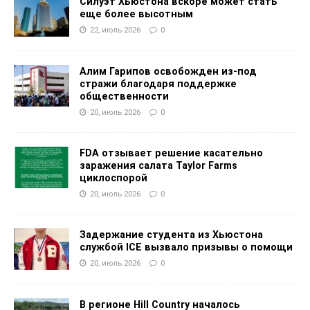
Силуэт Хьюстона вскоре может стать
еще более высотным
22, июль 2026
0
Алим Гарипов освобожден из-под
стражи благодаря поддержке
общественности
20, июль 2026
0
FDA отзывает решение касательно
заражения салата Taylor Farms
циклоспорой
20, июль 2026
0
Задержание студента из Хьюстона
службой ICE вызвало призывы о помощи
20, июль 2026
0
В регионе Hill Country началось