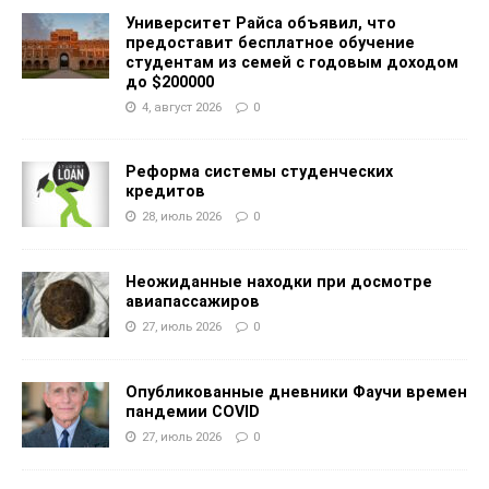
Университет Райса объявил, что
предоставит бесплатное обучение
студентам из семей с годовым доходом
до $200000
4, август 2026
0
Реформа системы студенческих
кредитов
28, июль 2026
0
Неожиданные находки при досмотре
авиапассажиров
27, июль 2026
0
Опубликованные дневники Фаучи времен
пандемии COVID
27, июль 2026
0