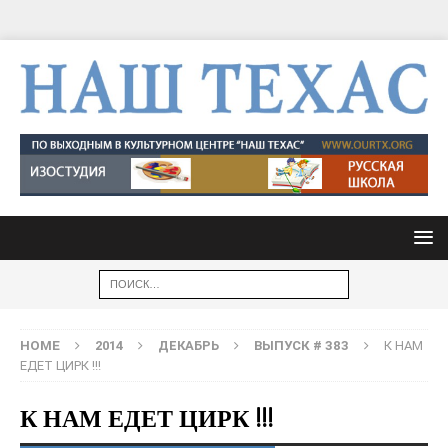
HOME
2014
ДЕКАБРЬ
ВЫПУСК # 383
К НАМ
ЕДЕТ ЦИРК !!!
К НАМ ЕДЕТ ЦИРК !!!