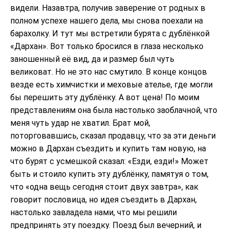
видели. Назавтра, получив заверение от родных в
полном успехе нашего дела, мы снова поехали на
барахолку. И тут мы встретили бурята с дублёнкой
«Дархан». Вот только бросился в глаза несколько
заношенный её вид, да и размер был чуть
великоват. Но не это нас смутило. В конце концов
везде есть химчистки и меховые ателье, где могли
бы перешить эту дублёнку. А вот цена! По моим
представлениям она была настолько заоблачной, что
меня чуть удар не хватил. Брат мой,
поторговавшись, сказал продавцу, что за эти деньги
можно в Дархан съездить и купить там новую, на
что бурят с усмешкой сказал: «Езди, езди!» Может
быть и стоило купить эту дублёнку, памятуя о том,
что «одна вещь сегодня стоит двух завтра», как
говорит пословица, но идея съездить в Дархан,
настолько завладела нами, что мы решили
предпринять эту поездку. Поезд был вечерний, и