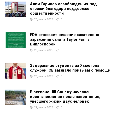
Алим Гарипов освобожден из-под
стражи благодаря поддержке
общественности
20, июль 2026
0
FDA отзывает решение касательно
заражения салата Taylor Farms
циклоспорой
20, июль 2026
0
Задержание студента из Хьюстона
службой ICE вызвало призывы о помощи
20, июль 2026
0
В регионе Hill Country началось
восстановление после наводнения,
унесшего жизни двух человек
17, июль 2026
0