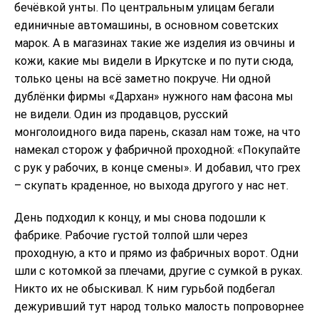
бечёвкой унты. По центральным улицам бегали
единичные автомашины, в основном советских
марок. А в магазинах такие же изделия из овчины и
кожи, какие мы видели в Иркутске и по пути сюда,
только цены на всё заметно покруче. Ни одной
дублёнки фирмы «Дархан» нужного нам фасона мы
не видели. Один из продавцов, русский
монголоидного вида парень, сказал нам тоже, на что
намекал сторож у фабричной проходной: «Покупайте
с рук у рабочих, в конце смены». И добавил, что грех
– скупать краденное, но выхода другого у нас нет.
День подходил к концу, и мы снова подошли к
фабрике. Рабочие густой толпой шли через
проходную, а кто и прямо из фабричных ворот. Одни
шли с котомкой за плечами, другие с сумкой в руках.
Никто их не обыскивал. К ним гурьбой подбегал
дежуривший тут народ только малость попроворнее