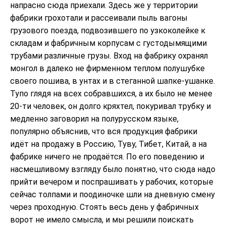
напрасно сюда приехали. Здесь же у территории
фабрики грохотали и рассеивали пыль вагоны
грузового поезда, подвозившего по узкоколейке к
складам и фабричным корпусам с густодымящими
трубами различные грузы. Вход на фабрику охранял
монгол в далеко не фирменном теплом полушубке
своего пошива, в унтах и в стеганной шапке-ушанке.
Тупо глядя на всех собравшихся, а их было не менее
20-ти человек, он долго кряхтел, покуривал трубку и
медленно заговорил на полурусском языке,
популярно объяснив, что вся продукция фабрики
идёт на продажу в Россию, Туву, Тибет, Китай, а на
фабрике ничего не продаётся. По его поведению и
насмешливому взгляду было понятно, что сюда надо
прийти вечером и поспрашивать у рабочих, которые
сейчас толпами и поодиночке шли на дневную смену
через проходную. Стоять весь день у фабричных
ворот не имело смысла, и мы решили поискать