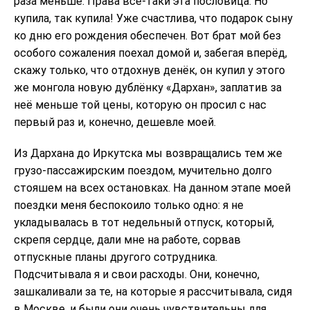
раза меньше. Права всё-таки эта пословица. Но
купила, так купила! Уже счастлива, что подарок сыну
ко дню его рождения обеспечен. Вот брат мой без
особого сожаления поехал домой и, забегая вперёд,
скажу только, что отдохнув денёк, он купил у этого
же монгола новую дублёнку «Дархан», заплатив за
неё меньше той цены, которую он просил с нас
первый раз и, конечно, дешевле моей.
Из Дархана до Иркутска мы возвращались тем же
грузо-пассажирским поездом, мучительно долго
стояшем на всех остановках. На данном этапе моей
поездки меня беспокоило только одно: я не
укладывалась в тот недельный отпуск, который,
скрепя сердце, дали мне на работе, сорвав
отпускные планы другого сотрудника.
Подсчитывала я и свои расходы. Они, конечно,
зашкаливали за те, на которые я рассчитывала, сидя
в Москве, и были они очень чувствительны для