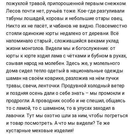
пожухлой травой, припорошенной первым снежком.
Лесов почти нет, ручьёв тоже. Кое-где разгуливали
табуны лошадей, коровы и небольшие отары овец.
Никто их не пасёт, и чабанов не видно. Повсеместно
стояли одинокие юрты недалеко от деревни. Всё
напоминало старый , сложившийся веками уклад
жизни монголов. Видели мы и богослужение: от
юрты к юрте ходил лама с чётками и бубном в руках,
сзывая народ на молебен. Здесь же, у молельного
дома сидел тепло одетый в национальные одежды
шаман на своём коврике, разложив на нём пучки
травы, свечи, ленточки. Продувной холодный ветер
и поздняя осень дали о себе знать – мы промокли и
продрогли. А проводник особо и не спешил, общаясь
то с ламой, то с шаманом, то в улусах заходил в
лавочки. Тут мы охотно шли за ним, чтобы погреться
и товар посмотреть. А что мы видели? Те же
кустарные меховые изделия!