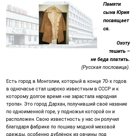
Памяти
сына Юрия
посвящает
ся.
Охоту
тешить –
не беда платить.
(Русская пословица).
Есть город в Монголии, который в конце 70-х годов
в одночасье стал широко известным в СССР и к
которому долгое время «не зарастала народная
тропа». Это город Дархан, получивший своё назание
по одноименной горе, у подножья которой он и
расположен. Свою известность у нас он ролучил
благодаря фабрике по пошиву модной меховой
одежды, особенно дублёнок из овчины под