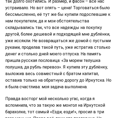
так долго охотились. И размер, и фасон – всё нас
устраивало. Но вот опять – цена! Торговаться было
бессмысленно, её тут же бы купили подоспевшие к
нам покупатели, да и мои обстоятельства
складывались так, что все надежды на покупку
другой, более дешевой и подходящей мне дублёнки,
уже иссякли. Не возвращаться же домой с пустыми
руками, проделав такой путь, уже истратив столько
денег и столько дней моего отпуска. На память
пришла русская пословица: «За морем телушка
полушка, да рубль перевоз». Я купила эту дублёнку,
выложив весь совместный с братом капитал,
оставив только на обратную дорогу до Иркутска. Но
я была счастлива: моя задача выполнена.
Правда восторг мой несколько угас, когда я
вспомнила, что за такую же монгол на Иркутской
барахолке, тот самый «Езди, езди!», просил в три