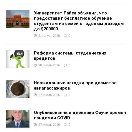
Университет Райса объявил, что
предоставит бесплатное обучение
студентам из семей с годовым доходом
до $200000
4, август 2026
0
Реформа системы студенческих
кредитов
28, июль 2026
0
Неожиданные находки при досмотре
авиапассажиров
27, июль 2026
0
Опубликованные дневники Фаучи времен
пандемии COVID
27, июль 2026
0