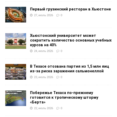
Первый грузинский ресторан в Хьюстоне
27, июль 2026
0
Хьюстонский университет может
сократить количество основных учебных
курсов на 40%
24, июль 2026
0
В Техасе отозвана партия из 1,5 млн яиц
из-за риска заражения сальмонеллой
23, июль 2026
0
Побережье Техаса по-прежнему
готовится к тропическому шторму
«Берта»
22, июль 2026
0