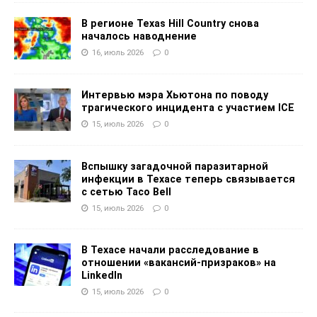
В регионе Texas Hill Country снова
началось наводнение
16, июль 2026
0
Интервью мэра Хьютона по поводу
трагического инцидента с участием ICE
15, июль 2026
0
Вспышку загадочной паразитарной
инфекции в Техасе теперь связывается
с сетью Taco Bell
15, июль 2026
0
В Техасе начали расследование в
отношении «вакансий-призраков» на
LinkedIn
15, июль 2026
0