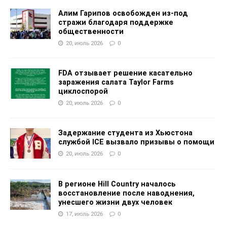
Алим Гарипов освобожден из-под
стражи благодаря поддержке
общественности
20, июль 2026
0
FDA отзывает решение касательно
заражения салата Taylor Farms
циклоспорой
20, июль 2026
0
Задержание студента из Хьюстона
службой ICE вызвало призывы о помощи
20, июль 2026
0
В регионе Hill Country началось
восстановление после наводнения,
унесшего жизни двух человек
17, июль 2026
0