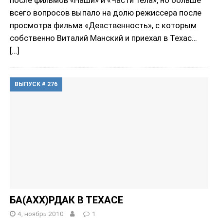
после фильмов «Наши» и «Части тела», но больше
всего вопросов выпало на долю режиссера после
просмотра фильма «Девственность», с которым
собственно Виталий Манский и приехал в Техас…
[…]
ВЫПУСК # 276
БА(AXХ)РДАК В ТЕХАСЕ
4, ноябрь 2010
1