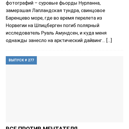
фотографий – суровые фьорды Нурланна,
замерзшая Лапландская тундра, свинцовое
Баренцево море, где во время перелета из
Норвегии на Шпицберген погиб полярный
исследователь Руаль Амундсен, и куда меня
однажды занесло на арктический дайвинг…
[…]
ВЫПУСК # 277
ВСЕ ПРОТИВ МЕЧТАТЕЛЯ