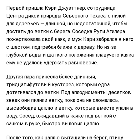
Первой пришла Кэри Джуэттнер, сотрудница
Центра дикой природы Северного Техаса, с пилой
для деревьев — длинной, но недостаточной, чтобы
достать до ветки с берега. Соседка Рути Агилера
пожертвовала свой каяк, и муж Кэри забрался в него
с шестом, подгребая ближе к дереву. Но из-за
глубокой воды и шаткого положения плавучего каяка
ему не удалось удержать равновесие.
Другая пара принесла более длинный,
тридцатифутовый кусторез, который едва
дотягивался до ветки. Под аплодисменты десятков
зевак они пилили ветку, пока она не сломалась,
высвободив цаплю и ветку, которые вместе упали в
воду. Сосед, ожидавший в каяке под веткой с
сачком в руке, быстро выловил цаплю.
После того, как цаплю вытащили на берег, птицу