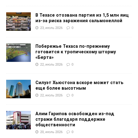
В Техасе отозвана партия из 1,5 млн яиц
из-за риска заражения сальмонеллой
23, июль 2026
0
Побережье Техаса по-прежнему
готовится к тропическому шторму
«Берта»
22, июль 2026
0
Силуэт Хьюстона вскоре может стать
еще более высотным
22, июль 2026
0
Алим Гарипов освобожден из-под
стражи благодаря поддержке
общественности
20, июль 2026
0