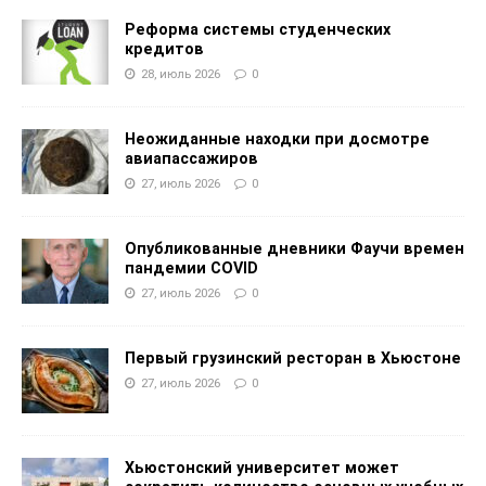
Реформа системы студенческих
кредитов
28, июль 2026
0
Неожиданные находки при досмотре
авиапассажиров
27, июль 2026
0
Опубликованные дневники Фаучи времен
пандемии COVID
27, июль 2026
0
Первый грузинский ресторан в Хьюстоне
27, июль 2026
0
Хьюстонский университет может