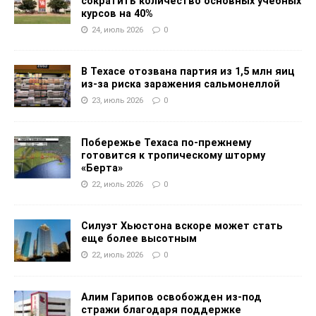
сократить количество основных учебных
курсов на 40%
24, июль 2026
0
В Техасе отозвана партия из 1,5 млн яиц
из-за риска заражения сальмонеллой
23, июль 2026
0
Побережье Техаса по-прежнему
готовится к тропическому шторму
«Берта»
22, июль 2026
0
Силуэт Хьюстона вскоре может стать
еще более высотным
22, июль 2026
0
Алим Гарипов освобожден из-под
стражи благодаря поддержке