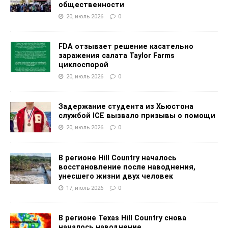
общественности
20, июль 2026
0
FDA отзывает решение касательно
заражения салата Taylor Farms
циклоспорой
20, июль 2026
0
Задержание студента из Хьюстона
службой ICE вызвало призывы о помощи
20, июль 2026
0
В регионе Hill Country началось
восстановление после наводнения,
унесшего жизни двух человек
17, июль 2026
0
В регионе Texas Hill Country снова
началось наводнение