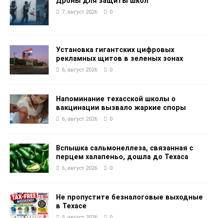
Дроны для защиты школ
7, август 2026
0
Установка гигантских цифровых
рекламных щитов в зеленых зонах
6, август 2026
0
Напоминание техасской школы о
вакцинации вызвало жаркие споры
6, август 2026
0
Вспышка сальмонеллеза, связанная с
перцем халапеньо, дошла до Техаса
6, август 2026
0
Не пропустите безналоговые выходные
в Техасе
5, август 2026
0