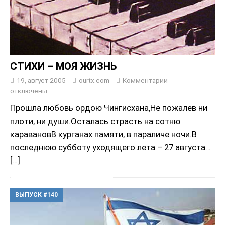
СТИХИ – МОЯ ЖИЗНЬ
19, август 2005
ourtx.com
Комментарии
отключены
Прошла любовь ордою Чингисхана,Не пожалев ни
плоти, ни души.Осталась страсть на сотню
каравановВ курганах памяти, в параличе ночи.В
последнюю субботу уходящего лета – 27 августа…
[…]
ВЫПУСК #140