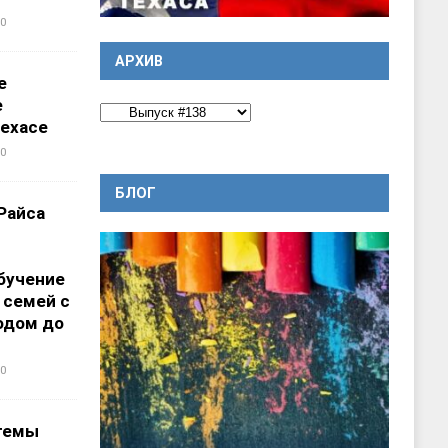
0
АРХИВ
е
е
ехасе
0
БЛОГ
Райса
бучение
 семей с
одом до
0
темы