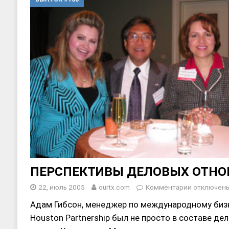
[ 17, июнь 2026 ]
Sophia Dance
Т
[ 20, август 2025 ]
Alliance Fencin
ПЕРСПЕКТИВЫ ДЕЛОВЫХ ОТН
22, июль 2005
ourtx.com
Комментарии
отключен
Адам Гибсон, менеджер по международному бизн
Houston Partnership был не просто в составе де