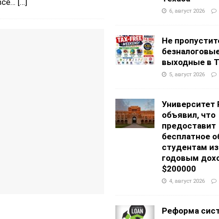
 все…
[…]
6, август 2026
Не пропустит
безналоговы
выходные в Т
5, август 2026
Университет 
объявил, что
предоставит
бесплатное о
студентам из
годовым дох
$200000
4, август 2026
Реформа сис