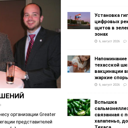
АНЦЕВАЛЬНЫЕ СТУДИИ
g Academy
ШКОЛЫ И ДЕТСКИЕ САДЫ
Установка ги
цифровых ре
щитов в зеле
зонах
6, август 2026
Напоминание
техасской шк
вакцинации 
жаркие спор
6, август 2026
ОШЕНИЙ
Вспышка
ы
сальмонеллез
есу организации Greater
связанная с 
халапеньо, д
легации представителей
Техаса