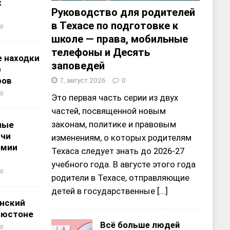
х
Руководство для родителей
в Техасе по подготовке к
0
школе — права, мобильные
телефоны и Десять
 находки
заповедей
е
ров
7, август 2026
0
0
Это первая часть серии из двух
частей, посвященной новым
законам, политике и правовым
ные
учи
изменениям, о которых родителям
емии
Техаса следует знать до 2026-27
учебного года. В августе этого года
0
родители в Техасе, отправляющие
детей в государственные
[...]
нский
ьюстоне
Всё больше людей
0