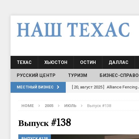
ТЕХАС
ХЬЮСТОН
ОСТИН
ДАЛЛАС
РУССКИЙ ЦЕНТР
ТУРИЗМ
БИЗНЕС-СПРАВО
[ 30, июнь 2025 ]
СОСТАВЛЕНИЕ Н
МЕСТНЫЙ БИЗНЕС
[ 19, июль 2017 ]
Классы русского
HOME
2005
ИЮЛЬ
Выпуск #138
ШКОЛЫ И ДЕТСКИЕ САДЫ
[ 19, июль 2017 ]
Школа русского 
Выпуск #138
ДЕТСКИЕ САДЫ
ВЫПУСК #138