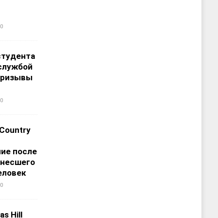
0
студента
службой
призывы
0
 Country
ие после
унесшего
еловек
0
s Hill