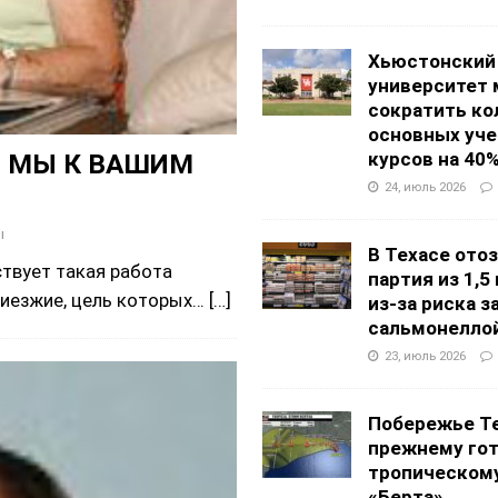
Хьюстонский
университет
сократить ко
основных уч
И МЫ К ВАШИМ
курсов на 40
24, июль 2026
ы
В Техасе ото
ствует такая работа
партия из 1,5
приезжие, цель которых…
[…]
из-за риска 
сальмонелло
23, июль 2026
Побережье Те
прежнему гот
тропическом
«Берта»