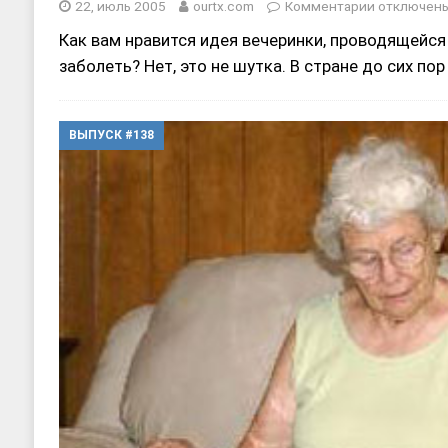
22, июль 2005
ourtx.com
Комментарии
отключен
Как вам нравится идея вечеринки, проводящейся
заболеть? Нет, это не шутка. В стране до сих по
ВЫПУСК #138