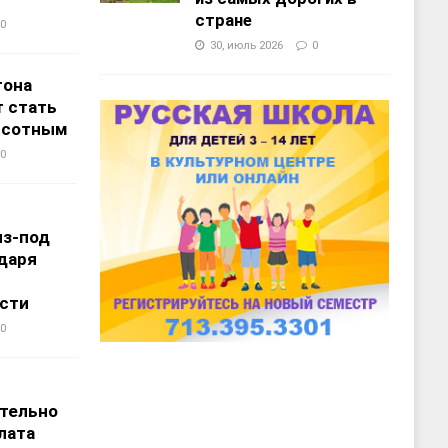
стране
0
30, июль 2026
0
тона
 стать
ысотным
0
из-под
даря
сти
0
т
тельно
лата