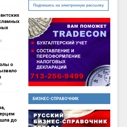
Подпишись на электронную рассылку
гантских
кламных
ных
0
олы о
вызвало
ы
0
БИЗНЕС-СПРАВОЧНИК
а,
перцем
ошла до