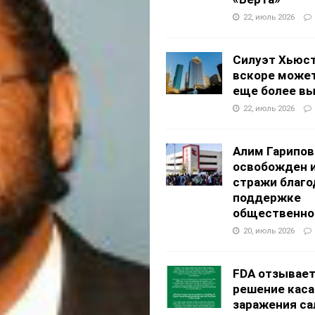
22, июль 2026
Силуэт Хьюс
вскоре может
еще более в
22, июль 2026
Алим Гарипов
освобожден 
стражи благо
поддержке
общественно
20, июль 2026
FDA отзывае
решение каса
заражения са