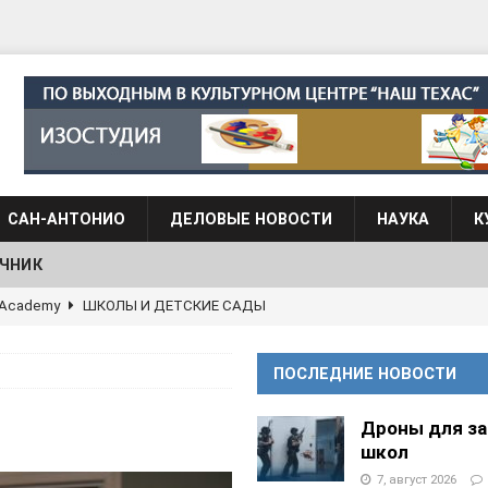
САН-АНТОНИО
ДЕЛОВЫЕ НОВОСТИ
НАУКА
К
ЧНИК
АЛОГОВЫХ ДЕКЛАРАЦИЙ
ФИНАНСЫ И БУХГАЛТЕРСКИЙ УЧЕТ
 языка для взрослых при Культурном центре “Наш Техас”
ПОСЛЕДНИЕ НОВОСТИ
языка при культурном центре “Наш Техас”
ШКОЛЫ И
Дроны для з
школ
7, август 2026