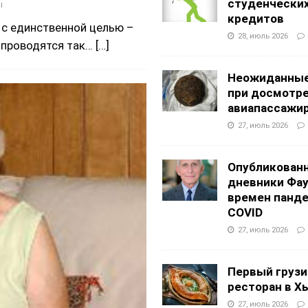
студенчески
ы
кредитов
 с единственной целью –
28, июль 2026
р проводятся так…
[…]
Неожиданные
при досмотр
авиапассажи
27, июль 2026
Опубликован
дневники Фа
времен панд
COVID
27, июль 2026
Первый грузи
ресторан в Х
27, июль 2026