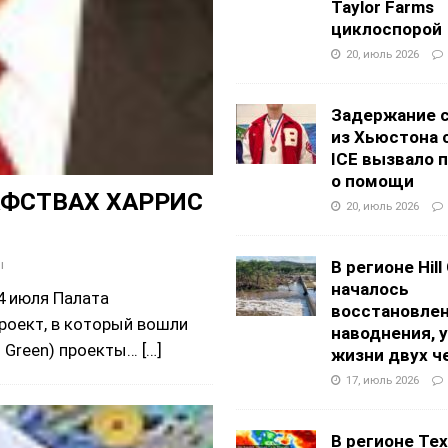
Taylor Farms
циклоспорой
20, июль 2026
Задержание 
из Хьюстона 
ICE вызвало 
о помощи
АФСТВАХ ХАРРИС
20, июль 2026
ы
В регионе Hill
началось
4 июля Палата
восстановлен
роект, в который вошли
наводнения, 
 Green) проекты…
[…]
жизни двух ч
17, июль 2026
В регионе Texa