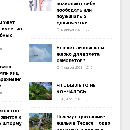
позволяют себе
пообедать или
поужинать в
 может
одиночестве
личество
5, август 2026
0
ебных
%
Бывает ли слишком
0
жарко для взлета
самолетов?
звана
3, август 2026
0
 млн яиц
заражения
ЧТОБЫ ЛЕТО НЕ
й
КОНЧАЛОСЬ
0
31, июль 2026
0
хаса по-
Почему страхование
овится к
жилья в Техасе – одно
у шторму
из самых дорогих в