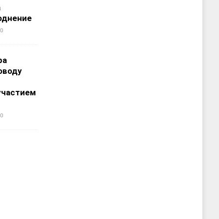
а
однение
0
ра
оводу
участием
0