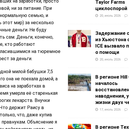
вших на заработки, просто
Taylor Farms
вой, ни за питание. При
циклоспорой
 нормальную семью, и
20, июль 2026
 этот мир) за несколько
чные деньги. Не буду
Задержание 
 сам. Деньги, конечно,
из Хьюстона 
е, кто работают
ICE вызвало 
огласившимися на тюремное
о помощи
ест за деньги.
20, июль 2026
одной милой бабушки 7,5
В регионе Hill
о она не поехала домой, а
началось
иса на заработках в
восстановлен
ремя умерла её старенькая
наводнения, 
рогих лекарств. Внучки
жизни двух ч
 Что держит Раису в
17, июль 2026
только, что, даже купив
и правнукам. Объяснение я
В регионе Texa