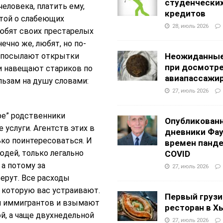
студенчески
еловека, платить ему,
кредитов
отой о слабеющих
28, июль 2026
любят своих престарелых
ечно же, любят, но по-
ни посылают открытки
Неожиданные
при досмотр
ни навещают стариков по
авиапассажи
льзам на душу словами:
27, июль 2026
ре” родственники
Опубликован
услуги. Агентств этих в
дневники Фа
ко поинтересоваться. И
времен панд
дей, только легально
COVID
 а потому за
27, июль 2026
ерут. Все расходы
в которую вас устраивают.
Первый грузи
ми иммигрантов и взымают
ресторан в Х
ой, а чаще двухнедельной
27, июль 2026