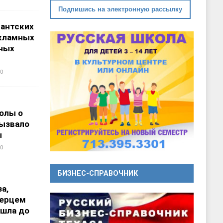
Подпишись на электронную рассылку
гантских
кламных
ных
0
олы о
вызвало
ы
0
БИЗНЕС-СПРАВОЧНИК
а,
перцем
ошла до