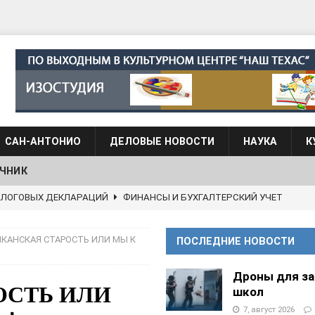
САН-АНТОНИО
ДЕЛОВЫЕ НОВОСТИ
НАУКА
К
ЧНИК
АЛОГОВЫХ ДЕКЛАРАЦИЙ
ФИНАНСЫ И БУХГАЛТЕРСКИЙ УЧЕТ
 языка для взрослых при Культурном центре “Наш Техас”
КАНСКАЯ СТАРОСТЬ ИЛИ МЫ К
ПОСЛЕДНИЕ НОВОСТИ
языка при культурном центре “Наш Техас”
ШКОЛЫ И
Дроны для з
ОСТЬ ИЛИ
школ
7, август 2026