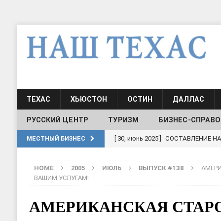
ТЕХАС
ХЬЮСТОН
ОСТИН
ДАЛЛАС
РУССКИЙ ЦЕНТР
ТУРИЗМ
БИЗНЕС-СПРАВО
[ 30, июнь 2025 ]
СОСТАВЛЕНИЕ Н
МЕСТНЫЙ БИЗНЕС
[ 19, июль 2017 ]
Классы русского
HOME
2005
ИЮЛЬ
ВЫПУСК #138
АМЕРИ
ШКОЛЫ И ДЕТСКИЕ САДЫ
ВАШИМ УСЛУГАМ!
[ 19, июль 2017 ]
Школа русского 
АМЕРИКАНСКАЯ СТАР
ДЕТСКИЕ САДЫ