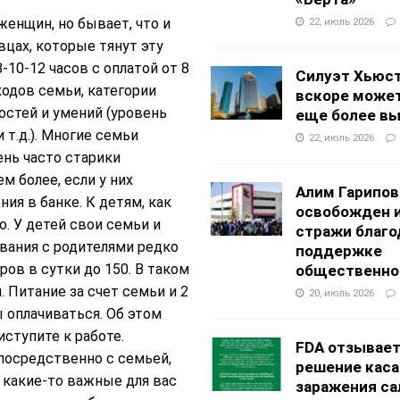
женщин, но бывает, что и
22, июль 2026
вцах, которые тянут эту
10-12 часов с оплатой от 8
Силуэт Хьюс
ходов семьи, категории
вскоре может
остей и умений (уровень
еще более в
 т.д.). Многие семьи
22, июль 2026
ень часто старики
 более, если у них
Алим Гарипов
ия в банке. К детям, как
освобожден 
о. У детей свои семьи и
стражи благо
ивания с родителями редко
поддержке
ров в сутки до 150. В таком
общественно
 Питание за счет семьи и 2
20, июль 2026
 оплачиваться. Об этом
иступите к работе.
FDA отзывае
посредственно с семьей,
решение каса
о какие-то важные для вас
заражения са