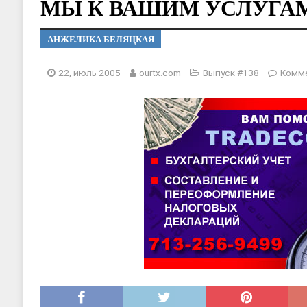
МЫ К ВАШИМ УСЛУГАМ
[ 17, июнь 2026 ]
Sophia Dance
Т
[ 20, август 2025 ]
Alliance Fencin
АНЖЕЛИКА БЕЛЯЦКАЯ
22, июль 2005
ourtx.com
Выпуск #138
Комм