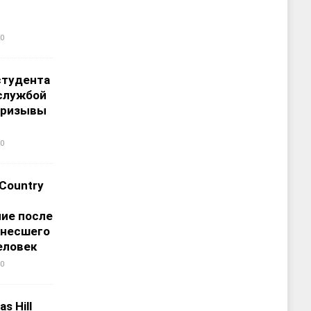
0
студента
службой
призывы
0
 Country
ие после
унесшего
еловек
0
s Hill