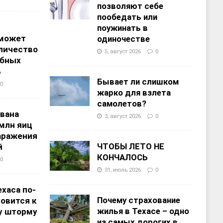
позволяют себе
пообедать или
поужинать в
 может
одиночестве
личество
5, август 2026
0
ебных
%
Бывает ли слишком
0
жарко для взлета
самолетов?
звана
3, август 2026
0
 млн яиц
заражения
ЧТОБЫ ЛЕТО НЕ
й
КОНЧАЛОСЬ
0
31, июль 2026
0
хаса по-
Почему страхование
овится к
жилья в Техасе – одно
у шторму
из самых дорогих в