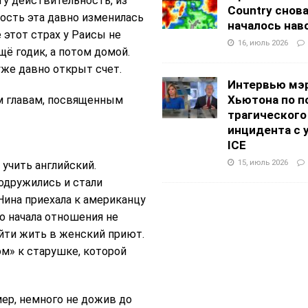
ту действительность, из
Country снов
ность эта давно изменилась
началось нав
е этот страх у Раисы не
16, июль 2026
щё годик, а потом домой.
уже давно открыт счет.
Интервью мэ
Хьютона по п
ым главам, посвященным
трагического
инцидента с 
ICE
15, июль 2026
 учить английский.
одружились и стали
 Нина приехала к американцу
го начала отношения не
йти жить в женский приют.
м» к старушке, которой
мер, немного не дожив до