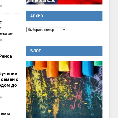
0
АРХИВ
е
е
ехасе
0
БЛОГ
Райса
бучение
 семей с
одом до
0
темы