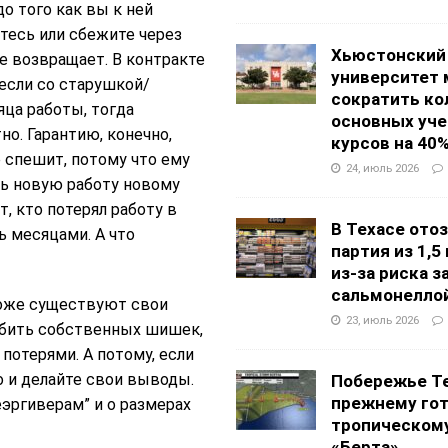
до того как вы к ней
тесь или сбежите через
Хьюстонский
е возвращает. В контракте
университет
 если со старушкой/
сократить ко
яца работы, тогда
основных уч
но. Гарантию, конечно,
курсов на 40
е спешит, потому что ему
24, июль 2026
ть новую работу новому
т, кто потерял работу в
В Техасе ото
 месяцами. А что
партия из 1,5
из-за риска 
сальмонелло
тоже существуют свои
23, июль 2026
абить собственных шишек,
потерями. А потому, если
о и делайте свои выводы.
Побережье Те
прежнему гот
еэргиверам” и о размерах
тропическом
«Берта»