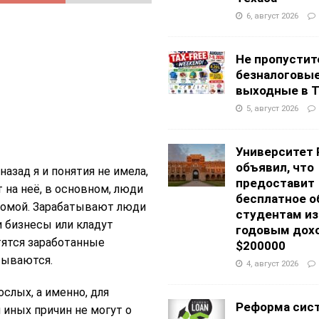
6, август 2026
Не пропустит
безналоговы
выходные в Т
5, август 2026
Университет 
объявил, что
назад я и понятия не имела,
предоставит
т на неё, в основном, люди
бесплатное о
 домой. Зарабатывают люди
студентам из
 бизнесы или кладут
годовым дох
атятся заработанные
$200000
тываются.
4, август 2026
ослых, а именно, для
Реформа сис
 иных причин не могут о