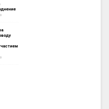
а
однение
0
ра
оводу
участием
0