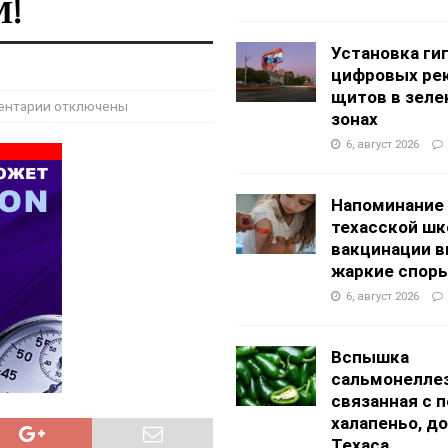
!
АНЦЕВАЛЬНЫЕ СТУДИИ
g Academy
ШКОЛЫ И ДЕТСКИЕ САДЫ
Установка ги
цифровых ре
щитов в зеле
ентарии
отключены
зонах
6, август 2026
Напоминание
техасской шк
вакцинации 
жаркие спор
6, август 2026
Вспышка
сальмонеллез
связанная с 
халапеньо, д
Техаса