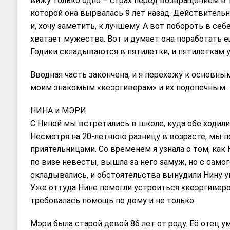
вижу только одно – страх перед возвращением в 
которой она вырвалась 9 лет назад. Действитель
и, хочу заметить, к лучшему. А вот побороть в себ
хватает мужества. Вот и думает она поработать е
Годики складываются в пятилетки, и пятилеткам 
Вводная часть закончена, и я перехожу к основн
моим знакомым «кеэргиверам» и их подопечным.
НИНА и МЭРИ
С Ниной мы встретились в школе, куда обе ходили
Несмотря на 20-летнюю разницу в возрасте, мы п
приятельницами. Со временем я узнала о том, как
по визе невесты, вышла за него замуж, но с само
складывались, и обстоятельства вынудили Нину у
Уже оттуда Нине помогли устроиться «кеэргиверо
требовалась помощь по дому и не только.
Мэри была старой девой 86 лет от роду. Её отец у