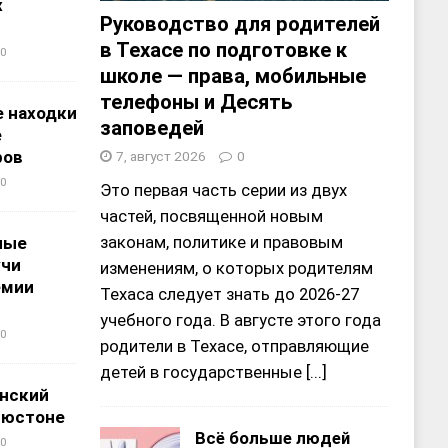
х
Руководство для родителей
в Техасе по подготовке к
0
школе — права, мобильные
телефоны и Десять
 находки
заповедей
е
ров
7, август 2026
0
0
Это первая часть серии из двух
частей, посвященной новым
законам, политике и правовым
ные
учи
изменениям, о которых родителям
емии
Техаса следует знать до 2026-27
учебного года. В августе этого года
0
родители в Техасе, отправляющие
детей в государственные
[...]
нский
ьюстоне
Всё больше людей
0