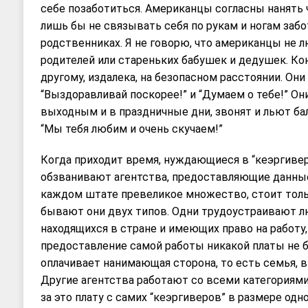
себе позаботиться. Американцы согласны нанять ч
лишь бы не связывать себя по рукам и ногам заб
родственниках. Я не говорю, что американцы не 
родителей или стареньких бабушек и дедушек. Кон
другому, издалека, на безопасном расстоянии. О
“Выздоравливай поскорее!” и “Думаем о тебе!” О
выходным и в праздничные дни, звонят и льют ба
“Мы тебя любим и очень скучаем!”
Когда приходит время, нуждающиеся в “кеэргиве
обзванивают агентства, предоставляющие данные 
каждом штате превеликое множество, стоит толь
бывают они двух типов. Одни трудоустраивают лю
находящихся в стране и имеющих право на работу,
предоставление самой работы никакой платы не б
оплачивает нанимающая сторона, то есть семья, 
Другие агентства работают со всеми категория
за это плату с самих “кеэргиверов” в размере одн