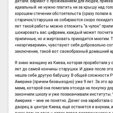
детали. Вариант с проживанием для людей, приеха
идеальный: не нужно платить ни за крышу над голо
хорошем стечении обстоятельств (сразу попали в
старичок/старушка не собираются скоро покидать
лет такой работы можно отложить “в чулок” прили
шокировать вас цифрами, каждый может посчитать
приличные, но и жертвовать приходится многим. Т
«кеэргиверами», чувствуют себя добровольно с
заключение, такой вот своеобразный домашний ар
Я знаю женщину из Киева, которая проработала у 
лет до самой кончины старушки. И даже после этог
нашла себе другую бабушку. В общей сложности Ра
Америке (причем безвыездно) уже 9 лет. За это в
мама, которой она помогала отсюда на покупку до
закончили школу и уже позаканчивали институты.
Америке – мне не понятно. Денег она заработала с
дворец в центре Киева, ещё останется и внукам, 