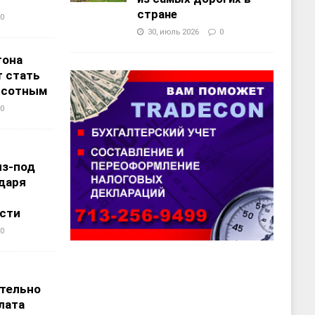
стране
0
30, июль 2026
0
тона
 стать
ысотным
0
из-под
даря
сти
0
т
тельно
лата