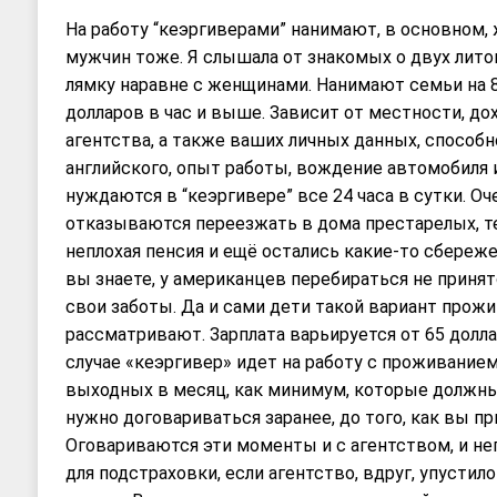
На работу “кеэргиверами” нанимают, в основном, 
мужчин тоже. Я слышала от знакомых о двух лито
лямку наравне с женщинами. Нанимают семьи на 8-
долларов в час и выше. Зависит от местности, до
агентства, а также ваших личных данных, способн
английского, опыт работы, вождение автомобиля и
нуждаются в “кеэргивере” все 24 часа в сутки. Оч
отказываются переезжать в дома престарелых, тем
неплохая пенсия и ещё остались какие-то сбережен
вы знаете, у американцев перебираться не принят
свои заботы. Да и сами дети такой вариант прож
рассматривают. Зарплата варьируется от 65 долла
случае «кеэргивер» идет на работу с проживанием.
выходных в месяц, как минимум, которые должны
нужно договариваться заранее, до того, как вы пр
Оговариваются эти моменты и с агентством, и не
для подстраховки, если агентство, вдруг, упустил