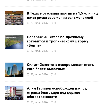
В Техасе отозвана партия из 1,5 млн яиц
из-за риска заражения сальмонеллой
23, июль 2026
0
Побережье Техаса по-прежнему
готовится к тропическому шторму
«Берта»
22, июль 2026
0
Силуэт Хьюстона вскоре может стать
еще более высотным
22, июль 2026
0
Алим Гарипов освобожден из-под
стражи благодаря поддержке
общественности
20, июль 2026
0