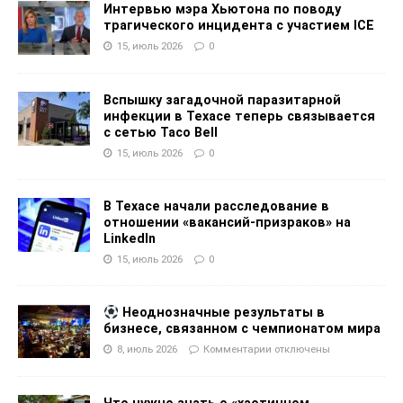
Интервью мэра Хьютона по поводу
трагического инцидента с участием ICE
15, июль 2026
0
Вспышку загадочной паразитарной
инфекции в Техасе теперь связывается
с сетью Taco Bell
15, июль 2026
0
В Техасе начали расследование в
отношении «вакансий-призраков» на
LinkedIn
15, июль 2026
0
Неоднозначные результаты в
бизнесе, связанном с чемпионатом мира
8, июль 2026
Комментарии
отключены