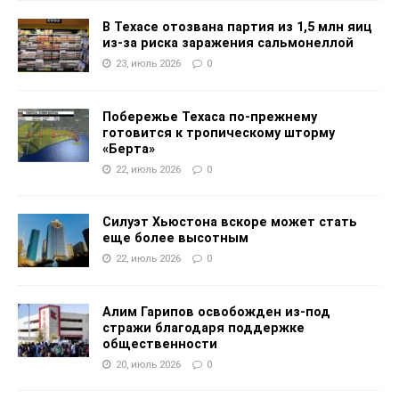
В Техасе отозвана партия из 1,5 млн яиц
из-за риска заражения сальмонеллой
23, июль 2026
0
Побережье Техаса по-прежнему
готовится к тропическому шторму
«Берта»
22, июль 2026
0
Силуэт Хьюстона вскоре может стать
еще более высотным
22, июль 2026
0
Алим Гарипов освобожден из-под
стражи благодаря поддержке
общественности
20, июль 2026
0