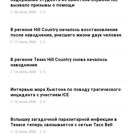
вызвало призывы о помощи
20, июль 2026
0
В регионе Hill Country началось восстановление
после наводнения, унесшего жизни двух человек
17, июль 2026
0
В регионе Texas Hill Country снова началось
наводнение
16, июль 2026
0
Интервью мэра Хьютона по поводу трагического
инцидента с участием ICE
15, июль 2026
0
Вспышку загадочной паразитарной инфекции в
Техасе теперь связывается с сетью Taco Bell
15, июль 2026
0