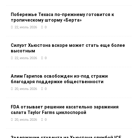
Побережье Техаса по-прежнему готовится к
тропическому шторму «Берта»
22, июль 2026
0
Силуэт Хьюстона вскоре может стать еще более
высотным
22, июль 2026
0
Алим Гарипов освобожден из-под стражи
благодаря поддержке общественности
20, июль 2026
0
FDA отзывает решение касательно заражения
салата Taylor Farms циклоспорой
20, июль 2026
0
Задержание студента из Хьюстона службой ICE