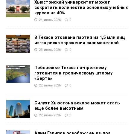
Хьюстонский университет может
сократить количество основных учебных
курсов на 40%
24, июль 2026
0
В Техасе отозвана партия из 1,5 млн яиц
из-за риска заражения сальмонеллой
23, июль 2026
0
Побережье Техаса по-прежнему
готовится к тропическому шторму
«Берта»
22, июль 2026
0
Силуэт Хьюстона вскоре может стать
еще более высотным
22, июль 2026
0
Алим Гарипов освобожден из-под