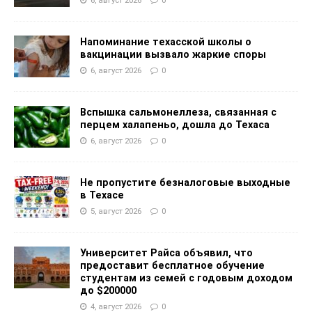
6, август 2026
0
Напоминание техасской школы о
вакцинации вызвало жаркие споры
6, август 2026
0
Вспышка сальмонеллеза, связанная с
перцем халапеньо, дошла до Техаса
6, август 2026
0
Не пропустите безналоговые выходные
в Техасе
5, август 2026
0
Университет Райса объявил, что
предоставит бесплатное обучение
студентам из семей с годовым доходом
до $200000
4, август 2026
0