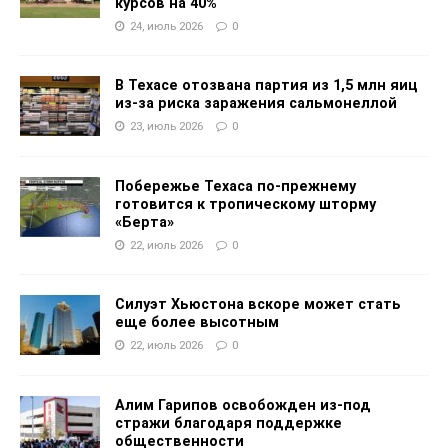
курсов на 40%
24, июль 2026
0
В Техасе отозвана партия из 1,5 млн яиц
из-за риска заражения сальмонеллой
23, июль 2026
0
Побережье Техаса по-прежнему
готовится к тропическому шторму
«Берта»
22, июль 2026
0
Силуэт Хьюстона вскоре может стать
еще более высотным
22, июль 2026
0
Алим Гарипов освобожден из-под
стражи благодаря поддержке
общественности