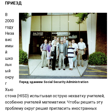
ПРИЕЗД
В
2000
году
Неза
вис
имы
й
шко
льн
ый
окру
Перед зданием Social Security Administration
г
Хью
стона (HISD) испытывал острую нехватку учителей,
особенно учителей математики. Чтобы решить эту
проблему округ решил пригласить иностранных