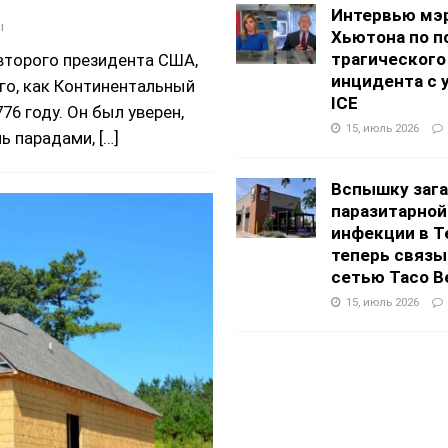
Интервью мэ
ы
Хьютона по п
трагического
второго президента США,
инцидента с 
го, как Континентальный
ICE
6 году. Он был уверен,
15, июль 2026
нь парадами,
[…]
Вспышку заг
паразитарной
инфекции в Т
теперь связы
сетью Taco Be
15, июль 2026