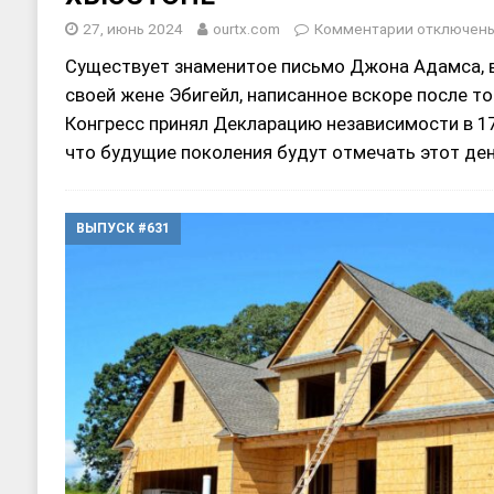
27, июнь 2024
ourtx.com
Комментарии
отключен
Существует знаменитое письмо Джона Адамса, 
своей жене Эбигейл, написанное вскоре после то
Конгресс принял Декларацию независимости в 177
что будущие поколения будут отмечать этот де
ВЫПУСК #631