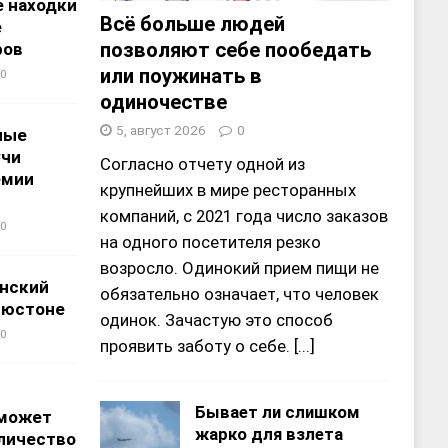
 находки
Всё больше людей
е
позволяют себе пообедать
ров
или поужинать в
0
одиночестве
5, август 2026
0
ные
учи
Согласно отчету одной из
емии
крупнейших в мире ресторанных
компаний, с 2021 года число заказов
0
на одного посетителя резко
возросло. Одинокий прием пищи не
нский
обязательно означает, что человек
ьюстоне
одинок. Зачастую это способ
0
проявить заботу о себе.
[...]
Бывает ли слишком
 может
жарко для взлета
личество