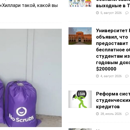
«Хиллари такой, какой вы
выходные в Т
5, август 2026
Университет 
объявил, что
предоставит
бесплатное о
студентам из
годовым дох
$200000
4, август 2026
Реформа сис
студенчески
кредитов
28, июль 2026