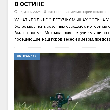
В ОСТИНЕ
27, июнь 2024
ourtx.com
Комментарии
отключен
УЗНАТЬ БОЛЬШЕ О ЛЕТУЧИХ МЫШАХ ОСТИНА У ж
более миллиона сезонных соседей, с которыми о
были знакомы. Мексиканские летучие мыши со 
посещающие наш город весной и летом, предс
ВЫПУСК #631