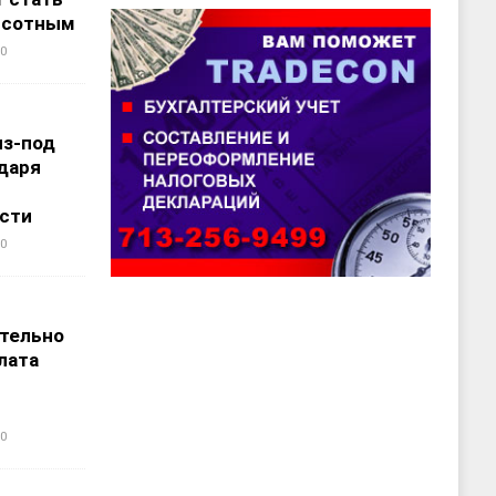
ысотным
0
из-под
даря
сти
0
т
тельно
лата
0