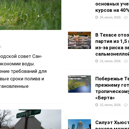
основных уч
курсов на 40
24, июль 2026
В Техасе ото
партия из 1,5
ы
из-за риска 
сальмонелло
родской совет Сан-
23, июль 2026
 экономии воды.
ение требований для
Побережье Те
овые сроки полива и
прежнему гот
становленные
тропическом
«Берта»
22, июль 2026
Силуэт Хьюс
вскоре может