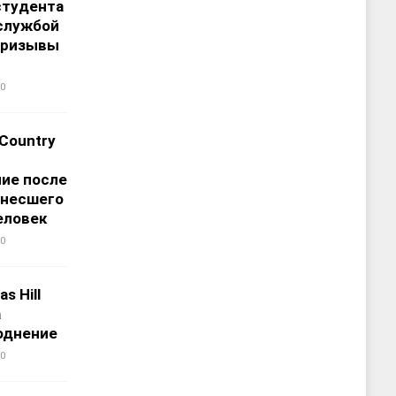
студента
службой
призывы
0
 Country
ие после
унесшего
еловек
0
s Hill
а
однение
0