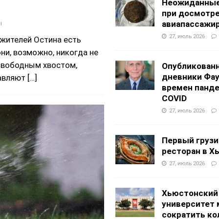
Неожиданные
при досмотр
ы
авиапассажи
27, июль 2026
ителей Остина есть
ни, возможно, никогда не
свободным хвостом,
Опубликован
дневники Фа
тавляют
[…]
времен панд
COVID
27, июль 2026
Первый грузи
ресторан в Х
27, июль 2026
Хьюстонский
университет
сократить ко