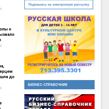
Подпишись на электронную рассылку
0
олы о
вызвало
ы
0
а,
перцем
ошла до
БИЗНЕС-СПРАВОЧНИК
0
е
е