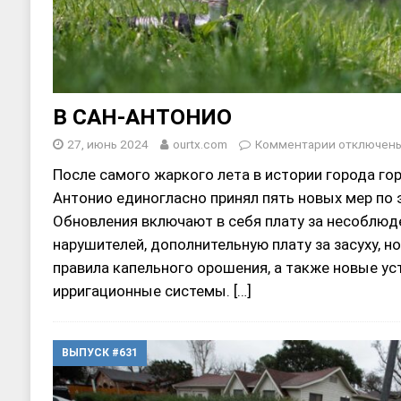
В САН-АНТОНИО
27, июнь 2024
ourtx.com
Комментарии
отключен
После самого жаркого лета в истории города го
Антонио единогласно принял пять новых мер по
Обновления включают в себя плату за несоблюд
нарушителей, дополнительную плату за засуху, н
правила капельного орошения, а также новые у
ирригационные системы.
[…]
ВЫПУСК #631