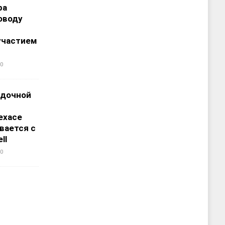
ра
оводу
участием
0
адочной
ехасе
вается с
ll
0