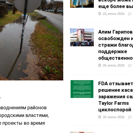
еще более в
22, июль 2026
Алим Гарипов
освобожден 
стражи благо
поддержке
общественно
20, июль 2026
FDA отзывае
решение каса
заражения са
ы
Taylor Farms
аводнениям районов
циклоспорой
ородскими властями,
20, июль 2026
е проекты во время