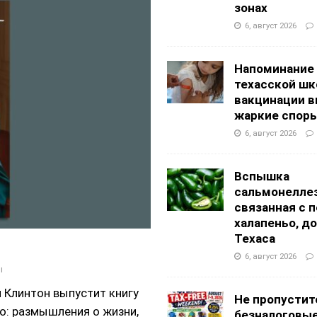
АНЦЕВАЛЬНЫЕ СТУДИИ
зонах
g Academy
ШКОЛЫ И ДЕТСКИЕ САДЫ
6, август 2026
Напоминание
техасской шк
вакцинации 
жаркие спор
6, август 2026
Вспышка
сальмонеллез
связанная с 
халапеньо, д
Техаса
6, август 2026
ы
 Клинтон выпустит книгу
Не пропустит
но: размышления о жизни,
безналоговы