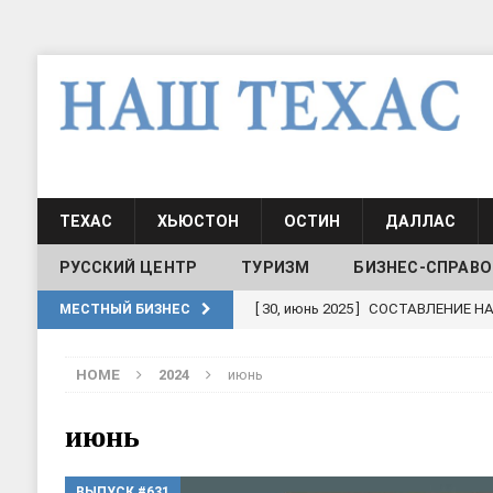
ТЕХАС
ХЬЮСТОН
ОСТИН
ДАЛЛАС
РУССКИЙ ЦЕНТР
ТУРИЗМ
БИЗНЕС-СПРАВО
[ 30, июнь 2025 ]
СОСТАВЛЕНИЕ Н
МЕСТНЫЙ БИЗНЕС
[ 19, июль 2017 ]
Классы русского
HOME
2024
июнь
ШКОЛЫ И ДЕТСКИЕ САДЫ
[ 19, июль 2017 ]
Школа русского 
июнь
ДЕТСКИЕ САДЫ
ВЫПУСК #631