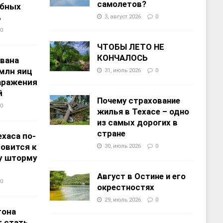
самолетов?
ебных
%
3, август 2026
0
0
ЧТОБЫ ЛЕТО НЕ
КОНЧАЛОСЬ
звана
 млн яиц
31, июль 2026
0
заражения
й
Почему страхование
0
жилья в Техасе – одно
из самых дорогих в
стране
хаса по-
овится к
30, июль 2026
0
у шторму
Август в Остине и его
0
окрестностях
29, июль 2026
0
тона
 стать