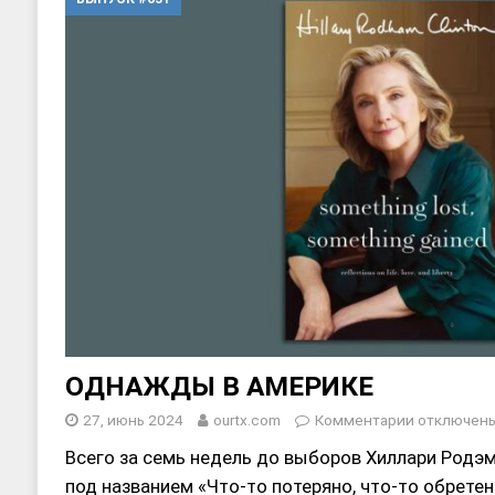
[ 17, июнь 2026 ]
Sophia Dance
Т
[ 20, август 2025 ]
Alliance Fencin
ОДНАЖДЫ В АМЕРИКЕ
27, июнь 2024
ourtx.com
Комментарии
отключен
Всего за семь недель до выборов Хиллари Родэм
под названием «Что-то потеряно, что-то обрете