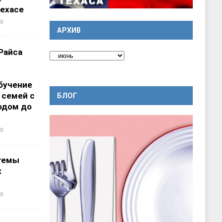
ехасе
0
АРХИВ
Райса
бучение
 семей с
БЛОГ
одом до
0
темы
х
0