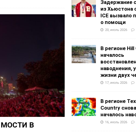
Задержание 
из Хьюстона 
ICE вызвало 
о помощи
20, июль 2026
В регионе Hill
началось
восстановлен
наводнения, 
жизни двух ч
17, июль 2026
В регионе Texa
Country снов
началось нав
16, июль 2026
ИМОСТИ В