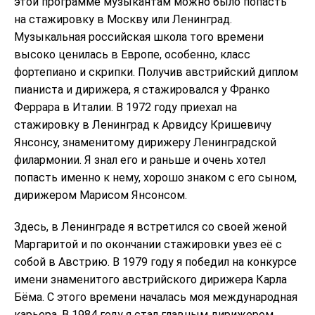
этой программе музыкантам можно было попасть
на стажировку в Москву или Ленинград.
Музыкальная российская школа того времени
высоко ценилась в Европе, особенно, класс
фортепиано и скрипки. Получив австрийский диплом
пианиста и дирижера, я стажировался у Франко
Феррара в Италии. В 1972 году приехал на
стажировку в Ленинград к Арвидсу Кришевичу
Янсонсу, знаменитому дирижеру Ленинградской
филармонии. Я знал его и раньше и очень хотел
попасть именно к нему, хорошо знаком с его сыном,
дирижером Марисом Янсонсом.
Здесь, в Ленинграде я встретился со своей женой
Маргаритой и по окончании стажировки увез её с
собой в Австрию. В 1979 году я победил на конкурсе
имени знаменитого австрийского дирижера Карла
Бёма. С этого времени началась моя международная
карьера. В 1984 году я стал главным дирижером