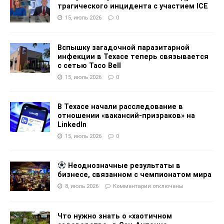
трагического инцидента с участием ICE
15, июль 2026
0
Вспышку загадочной паразитарной
инфекции в Техасе теперь связывается
с сетью Taco Bell
15, июль 2026
0
В Техасе начали расследование в
отношении «вакансий-призраков» на
LinkedIn
15, июль 2026
0
Неоднозначные результаты в
бизнесе, связанном с чемпионатом мира
8, июль 2026
Комментарии
отключены
Что нужно знать о «хаотичном