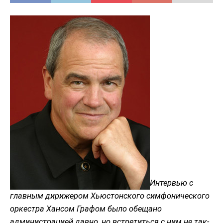
Интервью с
главным дирижером Хьюстонского симфонического
оркестра Хансом Графом было обещано
администрацией давно, но встретиться с ним не так-