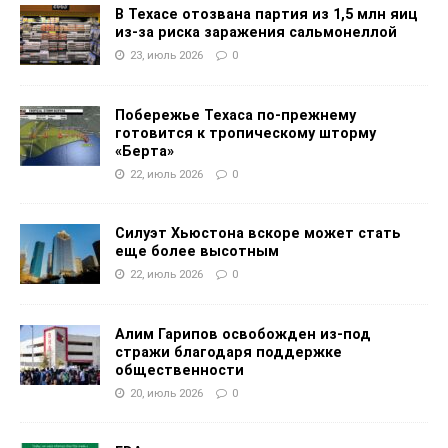
В Техасе отозвана партия из 1,5 млн яиц
из-за риска заражения сальмонеллой
23, июль 2026
0
Побережье Техаса по-прежнему
готовится к тропическому шторму
«Берта»
22, июль 2026
0
Силуэт Хьюстона вскоре может стать
еще более высотным
22, июль 2026
0
Алим Гарипов освобожден из-под
стражи благодаря поддержке
общественности
20, июль 2026
0