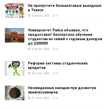
Не пропустите безналоговые выходные
в Техасе
5, август 2026
0
Университет Райса объявил, что
предоставит бесплатное обучение
студентам из семей с годовым доходом
до $200000
4, август 2026
0
Реформа системы студенческих
кредитов
28, июль 2026
0
Неожиданные находки при досмотре
авиапассажиров
27, июль 2026
0