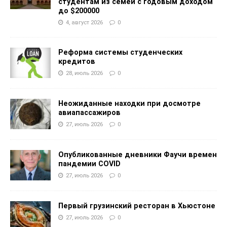
студентам из семей с годовым доходом
до $200000
4, август 2026
0
Реформа системы студенческих
кредитов
28, июль 2026
0
Неожиданные находки при досмотре
авиапассажиров
27, июль 2026
0
Опубликованные дневники Фаучи времен
пандемии COVID
27, июль 2026
0
Первый грузинский ресторан в Хьюстоне
27, июль 2026
0