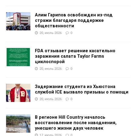
Алим Гарипов освобожден из-под
стражи благодаря поддержке
общественности
20, июль 2026
0
FDA отзывает решение касательно
заражения салата Taylor Farms
циклоспорой
20, июль 2026
0
Задержание студента из Хьюстона
службой ICE вызвало призывы о помощи
20, июль 2026
0
В регионе Hill Country началось
восстановление после наводнения,
унесшего жизни двух человек
17, июль 2026
0