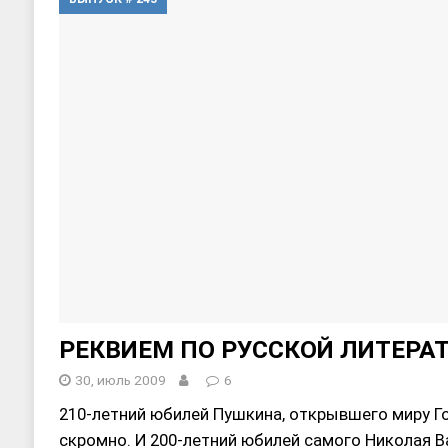
[ 17, июнь 2026 ]
Sophia Dance
Т
[ 20, август 2025 ]
Alliance Fencin
РЕКВИЕМ ПО РУССКОЙ ЛИТЕРА
30, июль 2009
6
210-летний юбилей Пушкина, открывшего миру Го
скромно. И 200-летний юбилей самого Николая В