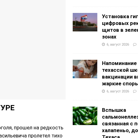
АНЦЕВАЛЬНЫЕ СТУДИИ
g Academy
ШКОЛЫ И ДЕТСКИЕ САДЫ
Установка ги
цифровых ре
щитов в зеле
зонах
6, август 2026
Напоминание
техасской шк
вакцинации 
жаркие спор
6, август 2026
ТУРЕ
Вспышка
сальмонеллез
связанная с 
голя, прошел на редкость
халапеньо, д
асильевича пролетел тихо
Техаса