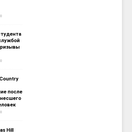
0
студента
службой
призывы
0
 Country
ие после
унесшего
еловек
0
s Hill