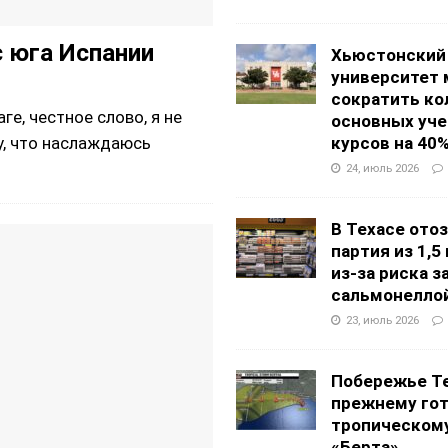
 юга Испании
Хьюстонский
университет
сократить ко
ге, честное слово, я не
основных уч
курсов на 40
у, что наслаждаюсь
24, июль 2026
В Техасе ото
партия из 1,5
из-за риска 
сальмонелло
23, июль 2026
Побережье Те
прежнему гот
тропическом
«Берта»