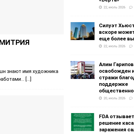
22, июль 2026
Силуэт Хьюс
вскоре может
еще более в
ДМИТРИЯ
22, июль 2026
Алим Гарипов
освобожден 
шн знают имя художника
стражи благо
 работами…
[…]
поддержке
общественно
20, июль 2026
FDA отзывае
решение каса
заражения са