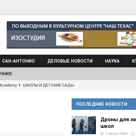
САН-АНТОНИО
ДЕЛОВЫЕ НОВОСТИ
НАУКА
К
ЧНИК
АЛОГОВЫХ ДЕКЛАРАЦИЙ
ФИНАНСЫ И БУХГАЛТЕРСКИЙ УЧЕТ
 языка для взрослых при Культурном центре “Наш Техас”
ПОСЛЕДНИЕ НОВОСТИ
языка при культурном центре “Наш Техас”
ШКОЛЫ И
Дроны для з
школ
7, август 2026