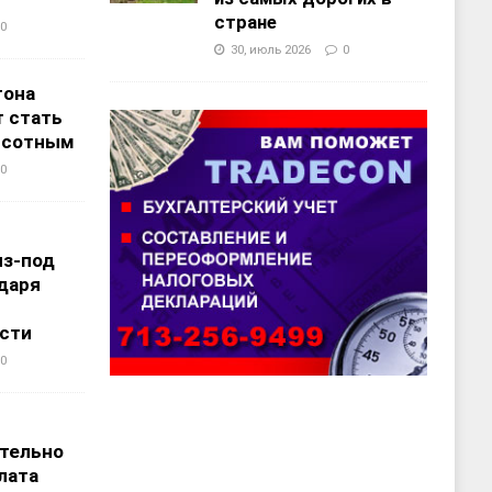
стране
0
30, июль 2026
0
тона
 стать
ысотным
0
из-под
даря
сти
0
т
тельно
лата