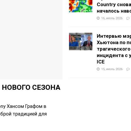
Country снов
началось нав
16, июль 2026
Интервью мэ
Хьютона по п
трагического
инцидента с 
ICE
15, июль 2026
 НОВОГО СЕЗОНА
ny Хансом Графом в
оброй традицией для