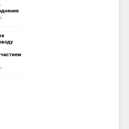
а
однение
0
ра
оводу
участием
0