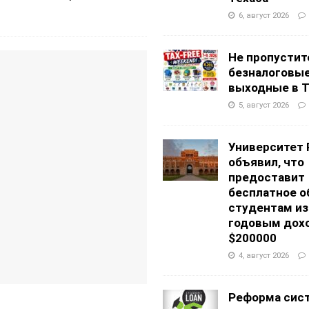
6, август 2026
Не пропустит
безналоговы
выходные в Т
5, август 2026
Университет 
объявил, что
предоставит
бесплатное о
студентам из
годовым дох
$200000
4, август 2026
Реформа сис