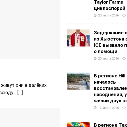
Taylor Farms
циклоспорой
20, июль 2026
Задержание 
из Хьюстона 
ICE вызвало 
о помощи
20, июль 2026
В регионе Hill
началось
 живут они в далёких
восстановлен
повсюду…
[…]
наводнения, 
жизни двух ч
17, июль 2026
В регионе Texa