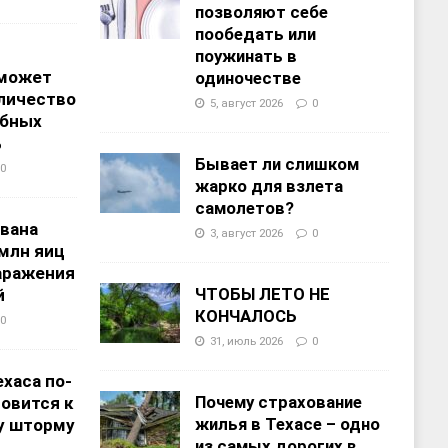
позволяют себе
пообедать или
поужинать в
 может
одиночестве
личество
5, август 2026
0
ебных
%
Бывает ли слишком
0
жарко для взлета
самолетов?
звана
3, август 2026
0
 млн яиц
заражения
ЧТОБЫ ЛЕТО НЕ
й
КОНЧАЛОСЬ
0
31, июль 2026
0
хаса по-
Почему страхование
овится к
жилья в Техасе – одно
у шторму
из самых дорогих в