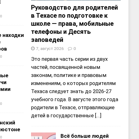
х
Руководство для родителей
в Техасе по подготовке к
0
школе — права, мобильные
телефоны и Десять
 находки
заповедей
е
ров
7, август 2026
0
0
Это первая часть серии из двух
частей, посвященной новым
законам, политике и правовым
ные
учи
изменениям, о которых родителям
емии
Техаса следует знать до 2026-27
учебного года. В августе этого года
0
родители в Техасе, отправляющие
детей в государственные
[...]
нский
ьюстоне
Всё больше людей
0