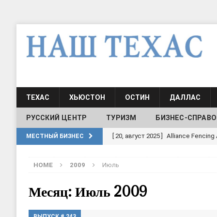
ТЕХАС
ХЬЮСТОН
ОСТИН
ДАЛЛАС
РУССКИЙ ЦЕНТР
ТУРИЗМ
БИЗНЕС-СПРАВО
[ 30, июнь 2025 ]
СОСТАВЛЕНИЕ Н
МЕСТНЫЙ БИЗНЕС
[ 19, июль 2017 ]
Классы русского
HOME
2009
Июль
ШКОЛЫ И ДЕТСКИЕ САДЫ
[ 19, июль 2017 ]
Школа русского 
Месяц: Июль 2009
ДЕТСКИЕ САДЫ
ВЫПУСК # 243