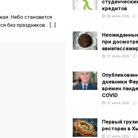
студенчески
кредитов
жая. Небо становится
28, июль 2026
ится без праздников…
[…]
Неожиданные
при досмотр
авиапассажи
27, июль 2026
Опубликован
дневники Фа
времен панд
COVID
27, июль 2026
Первый грузи
ресторан в Х
27, июль 2026