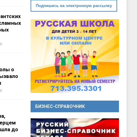
Подпишись на электронную рассылку
гантских
кламных
ных
0
олы о
вызвало
ы
0
БИЗНЕС-СПРАВОЧНИК
а,
перцем
ошла до