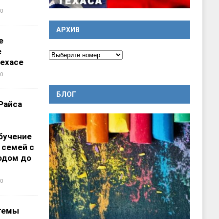
0
АРХИВ
е
е
ехасе
0
БЛОГ
Райса
бучение
 семей с
одом до
0
темы