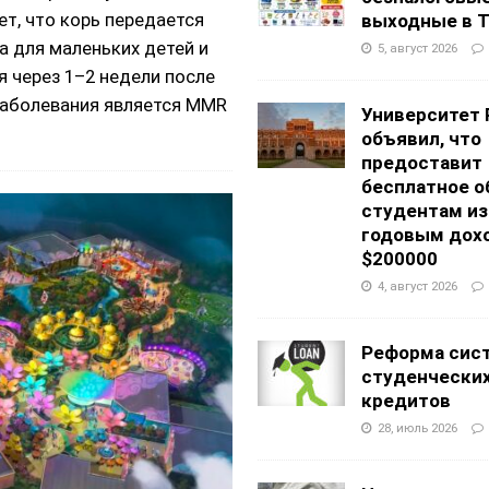
т, что корь передается
выходные в Т
 для маленьких детей и
5, август 2026
 через 1–2 недели после
заболевания является MMR
Университет 
объявил, что
предоставит
бесплатное о
студентам из
годовым дох
$200000
4, август 2026
Реформа сис
студенчески
кредитов
28, июль 2026