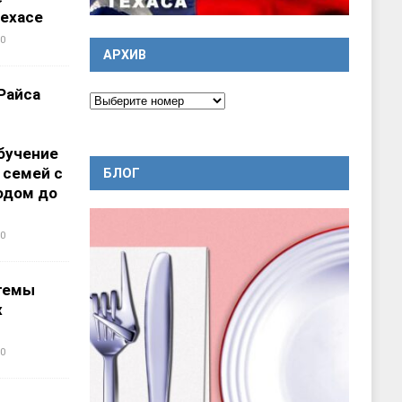
ехасе
0
АРХИВ
Райса
бучение
 семей с
БЛОГ
одом до
0
темы
х
0