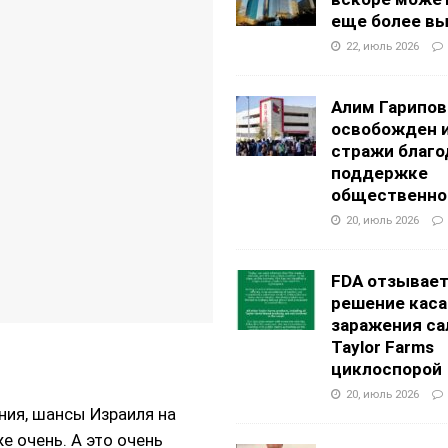
еще более в
22, июль 2026
Алим Гарипов
освобожден 
стражи благо
поддержке
общественно
20, июль 2026
FDA отзывае
решение каса
заражения са
Taylor Farms
циклоспорой
20, июль 2026
ния, шансы Израиля на
е очень. А это очень