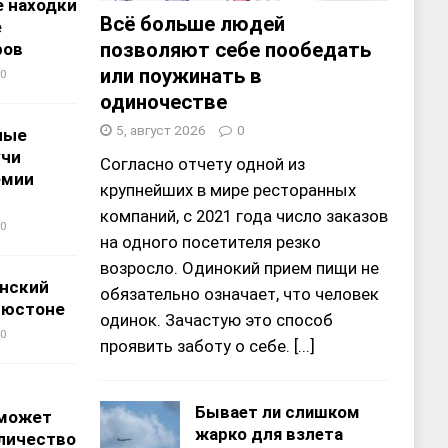
 находки
Всё больше людей
е
позволяют себе пообедать
ров
или поужинать в
0
одиночестве
5, август 2026
0
ные
учи
Согласно отчету одной из
емии
крупнейших в мире ресторанных
компаний, с 2021 года число заказов
0
на одного посетителя резко
возросло. Одинокий прием пищи не
нский
обязательно означает, что человек
ьюстоне
одинок. Зачастую это способ
0
проявить заботу о себе.
[...]
Бывает ли слишком
 может
жарко для взлета
личество