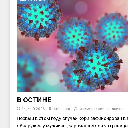
[ 17, июнь 2026 ]
Sophia Dance
Т
[ 20, август 2025 ]
Alliance Fencin
В ОСТИНЕ
14, май 2026
ourtx.com
Комментарии
отключены
Первый в этом году случай кори зафиксирован в 
обнаружен у мужчины, заразившегося за границе