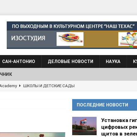
САН-АНТОНИО
ДЕЛОВЫЕ НОВОСТИ
НАУКА
К
ЧНИК
АЛОГОВЫХ ДЕКЛАРАЦИЙ
ФИНАНСЫ И БУХГАЛТЕРСКИЙ УЧЕТ
 языка для взрослых при Культурном центре “Наш Техас”
ПОСЛЕДНИЕ НОВОСТИ
языка при культурном центре “Наш Техас”
ШКОЛЫ И
Установка ги
цифровых ре
щитов в зеле