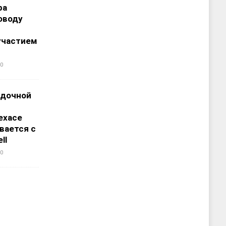
ра
оводу
участием
0
адочной
ехасе
вается с
ll
0