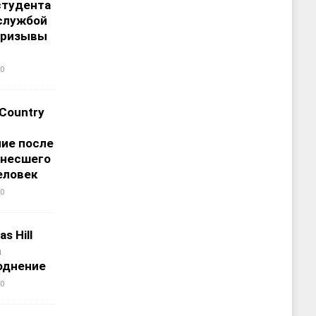
студента
службой
призывы
0
 Country
ие после
унесшего
еловек
0
s Hill
а
однение
0