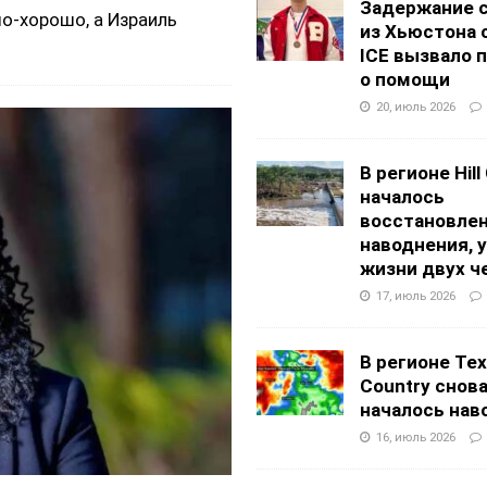
Задержание 
шо-хорошо, а Израиль
из Хьюстона 
ICE вызвало 
о помощи
20, июль 2026
В регионе Hill
началось
восстановлен
наводнения, 
жизни двух ч
17, июль 2026
В регионе Texa
Country снов
началось нав
16, июль 2026