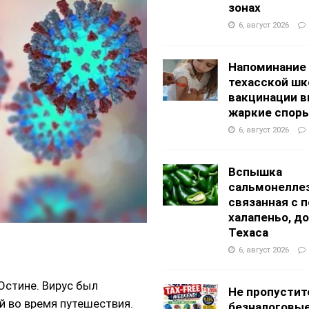
АНЦЕВАЛЬНЫЕ СТУДИИ
зонах
g Academy
ШКОЛЫ И ДЕТСКИЕ САДЫ
6, август 2026
Напоминание
техасской шк
вакцинации 
жаркие спор
6, август 2026
Вспышка
сальмонеллез
связанная с 
халапеньо, д
Техаса
6, август 2026
Остине. Вирус был
Не пропустит
й во время путешествия.
безналоговы