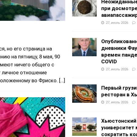
Неожиданные
при досмотр
авиапассажи
27, июль 2026
Опубликован
дневники Фа
я, но его страница на
времен панд
ию на пятницу, 8 мая, 90
COVID
имеют ничего общего с
27, июль 2026
т личное отношение
сположенному во Фриско.
[…]
Первый грузи
ресторан в Х
27, июль 2026
Хьюстонский
университет
сократить ко