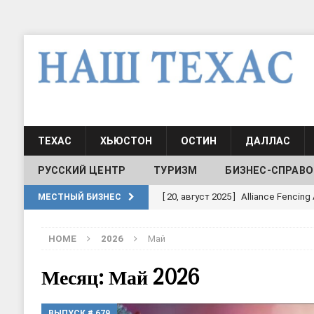
ТЕХАС
ХЬЮСТОН
ОСТИН
ДАЛЛАС
РУССКИЙ ЦЕНТР
ТУРИЗМ
БИЗНЕС-СПРАВО
[ 30, июнь 2025 ]
СОСТАВЛЕНИЕ Н
МЕСТНЫЙ БИЗНЕС
[ 19, июль 2017 ]
Классы русского
HOME
2026
Май
ШКОЛЫ И ДЕТСКИЕ САДЫ
[ 19, июль 2017 ]
Школа русского 
Месяц: Май 2026
ДЕТСКИЕ САДЫ
ВЫПУСК # 679