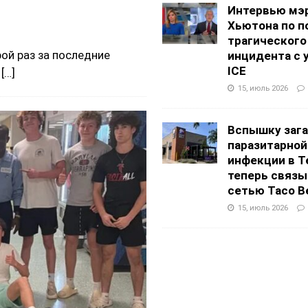
Интервью мэ
Хьютона по п
трагического
ой раз за последние
инцидента с 
ICE
.
[…]
15, июль 2026
Вспышку заг
паразитарной
инфекции в Т
теперь связы
сетью Taco Be
15, июль 2026