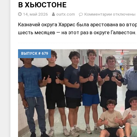
В ХЬЮСТОНЕ
14, май 2026
ourtx.com
Комментарии
отключены
Казначей округа Харрис была арестована во втор
шесть месяцев — на этот раз в округе Галвестон
ВЫПУСК # 679