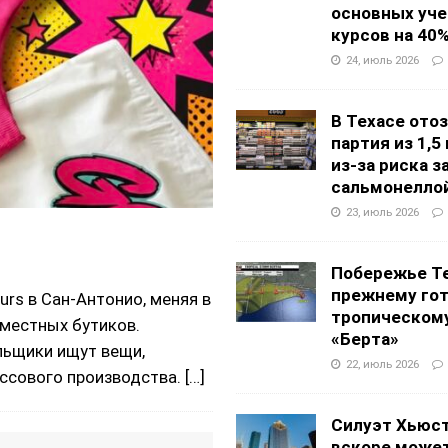
основных уч
курсов на 40
24, июль 2026
В Техасе ото
партия из 1,5
из-за риска 
сальмонелло
23, июль 2026
Побережье Те
прежнему гот
rs в Сан-Антонио, меняя в
тропическом
 местных бутиков.
«Берта»
льщики ищут вещи,
22, июль 2026
ссового производства.
[…]
Силуэт Хьюс
вскоре может