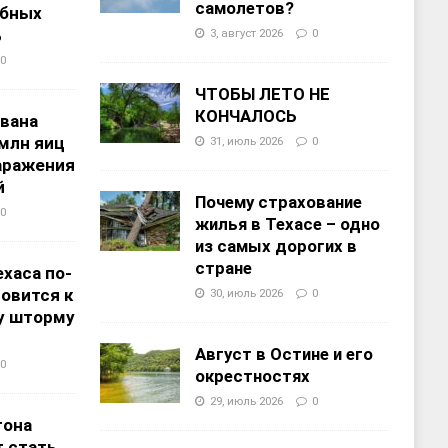
самолетов?
ебных
%
3, август 2026
0
0
ЧТОБЫ ЛЕТО НЕ
КОНЧАЛОСЬ
звана
 млн яиц
31, июль 2026
0
заражения
й
Почему страхование
0
жилья в Техасе – одно
из самых дорогих в
стране
хаса по-
овится к
30, июль 2026
0
у шторму
Август в Остине и его
0
окрестностях
29, июль 2026
0
тона
 стать