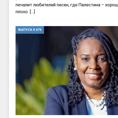
печалит любителей песен, где Палестина – хоро
плохо.
[…]
ВЫПУСК # 679