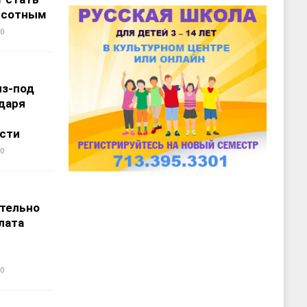
ысотным
0
из-под
даря
сти
0
т
тельно
лата
0