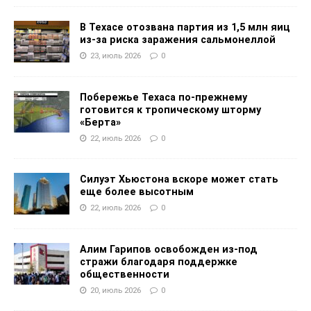
В Техасе отозвана партия из 1,5 млн яиц
из-за риска заражения сальмонеллой
23, июль 2026
0
Побережье Техаса по-прежнему
готовится к тропическому шторму
«Берта»
22, июль 2026
0
Силуэт Хьюстона вскоре может стать
еще более высотным
22, июль 2026
0
Алим Гарипов освобожден из-под
стражи благодаря поддержке
общественности
20, июль 2026
0