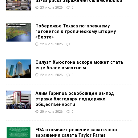
из-за риска заражения сальмонеллой
23, июль 2026
0
Побережье Техаса по-прежнему
готовится к тропическому шторму
«Берта»
22, июль 2026
0
Силуэт Хьюстона вскоре может стать
еще более высотным
22, июль 2026
0
Алим Гарипов освобожден из-под
стражи благодаря поддержке
общественности
20, июль 2026
0
FDA отзывает решение касательно
заражения салата Taylor Farms