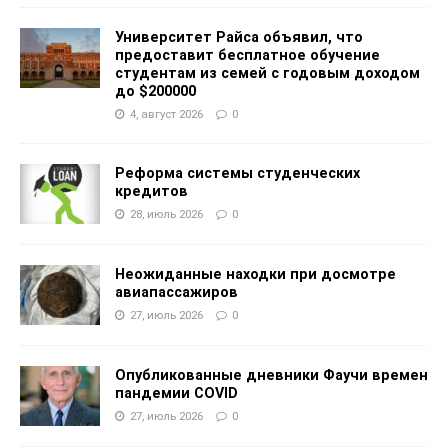
Университет Райса объявил, что
предоставит бесплатное обучение
студентам из семей с годовым доходом
до $200000
4, август 2026
0
Реформа системы студенческих
кредитов
28, июль 2026
0
Неожиданные находки при досмотре
авиапассажиров
27, июль 2026
0
Опубликованные дневники Фаучи времен
пандемии COVID
27, июль 2026
0