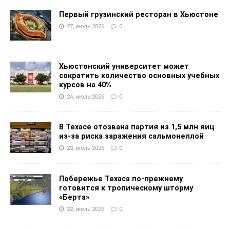
Первый грузинский ресторан в Хьюстоне
27, июль 2026
0
Хьюстонский университет может
сократить количество основных учебных
курсов на 40%
24, июль 2026
0
В Техасе отозвана партия из 1,5 млн яиц
из-за риска заражения сальмонеллой
23, июль 2026
0
Побережье Техаса по-прежнему
готовится к тропическому шторму
«Берта»
22, июль 2026
0