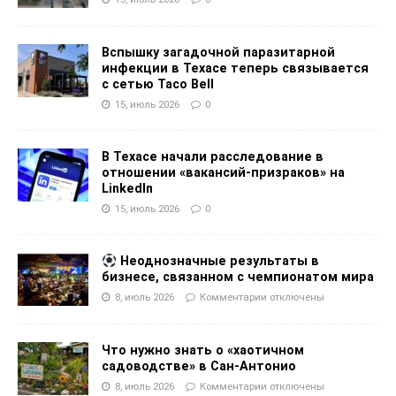
Вспышку загадочной паразитарной
инфекции в Техасе теперь связывается
с сетью Taco Bell
15, июль 2026
0
В Техасе начали расследование в
отношении «вакансий-призраков» на
LinkedIn
15, июль 2026
0
Неоднозначные результаты в
бизнесе, связанном с чемпионатом мира
8, июль 2026
Комментарии
отключены
Что нужно знать о «хаотичном
садоводстве» в Сан-Антонио
8, июль 2026
Комментарии
отключены