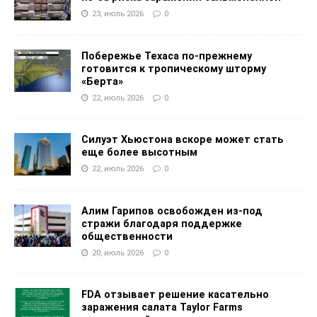
23, июль 2026
0
Побережье Техаса по-прежнему
готовится к тропическому шторму
«Берта»
22, июль 2026
0
Силуэт Хьюстона вскоре может стать
еще более высотным
22, июль 2026
0
Алим Гарипов освобожден из-под
стражи благодаря поддержке
общественности
20, июль 2026
0
FDA отзывает решение касательно
заражения салата Taylor Farms