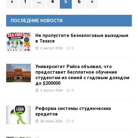
«
1
…
4
5
6
»
ПОСЛЕДНИЕ НОВОСТИ
Не пропустите безналоговые выходные
в Техасе
5, август 2026
0
Университет Райса объявил, что
предоставит бесплатное обучение
студентам из семей с годовым доходом
до $200000
4, август 2026
0
Реформа системы студенческих
кредитов
28, июль 2026
0