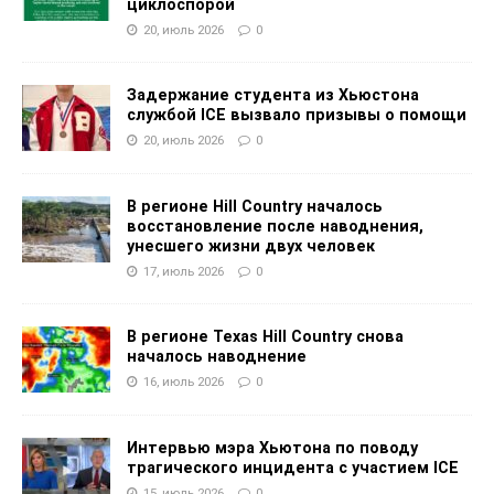
циклоспорой
20, июль 2026
0
Задержание студента из Хьюстона
службой ICE вызвало призывы о помощи
20, июль 2026
0
В регионе Hill Country началось
восстановление после наводнения,
унесшего жизни двух человек
17, июль 2026
0
В регионе Texas Hill Country снова
началось наводнение
16, июль 2026
0
Интервью мэра Хьютона по поводу
трагического инцидента с участием ICE
15, июль 2026
0