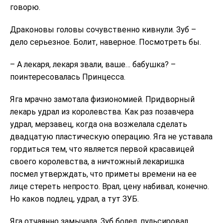
говорю.
Драконовы головы сочувственно кивнули. Зуб –
дело серьезное. Болит, наверное. Посмотреть бы.
– А лекаря, лекаря звали, ваше… бабушка? –
поинтересовалась Принцесса.
Яга мрачно замотала физиономией. Придворный
лекарь удрал из королевства. Как раз позавчера
удрал, мерзавец, когда она возжелала сделать
двадцатую пластическую операцию. Яга не уставала
гордиться тем, что является первой красавицей
своего королевства, а ничтожный лекаришка
посмел утверждать, что приметы времени на ее
лице стереть непросто. Врал, цену набивал, конечно.
Но каков подлец, удрал, а тут ЗУБ.
Яга отчаянно замычала. Зуб болел, пульсировал,