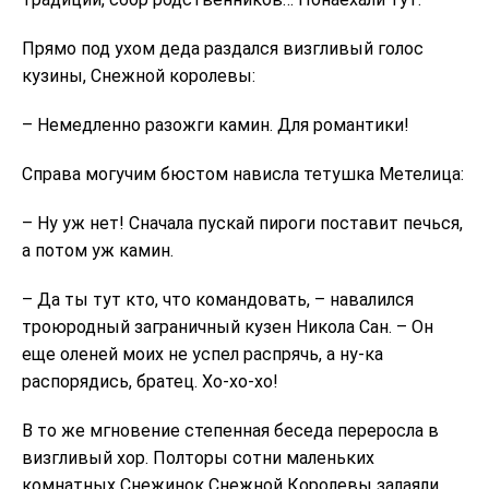
Прямо под ухом деда раздался визгливый голос
кузины, Снежной королевы:
– Немедленно разожги камин. Для романтики!
Справа могучим бюстом нависла тетушка Метелица:
– Ну уж нет! Сначала пускай пироги поставит печься,
а потом уж камин.
– Да ты тут кто, что командовать, – навалился
троюродный заграничный кузен Никола Сан. – Он
еще оленей моих не успел распрячь, а ну-ка
распорядись, братец. Хо-хо-хо!
В то же мгновение степенная беседа переросла в
визгливый хор. Полторы сотни маленьких
комнатных Снежинок Снежной Королевы залаяли