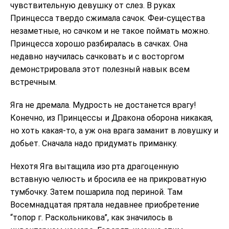
чувствительную девушку от слез. В руках
Принцесса твердо сжимала сачок. Феи-существа
незаметные, но сачком и не такое поймать можно.
Принцесса хорошо разбиралась в сачках. Она
недавно научилась сачковать и с восторгом
демонстрировала этот полезный навык всем
встречным.
Яга не дремала. Мудрость не достанется врагу!
Конечно, из Принцессы и Дракона оборона никакая,
но хоть какая-то, а уж она врага заманит в ловушку и
добьет. Сначала надо придумать приманку.
Нехотя Яга вытащила изо рта драгоценную
вставную челюсть и бросила ее на прикроватную
тумбочку. Затем пошарила под периной. Там
Восемнадцатая прятала недавнее приобретение
“топор г. Раскольникова”, как значилось в