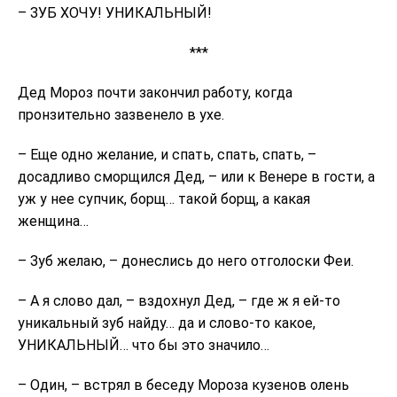
– ЗУБ ХОЧУ! УНИКАЛЬНЫЙ!
***
Дед Мороз почти закончил работу, когда
пронзительно зазвенело в ухе.
– Еще одно желание, и спать, спать, спать, –
досадливо сморщился Дед, – или к Венере в гости, а
уж у нее супчик, борщ… такой борщ, а какая
женщина…
– Зуб желаю, – донеслись до него отголоски Феи.
– А я слово дал, – вздохнул Дед, – где ж я ей-то
уникальный зуб найду… да и слово-то какое,
УНИКАЛЬНЫЙ… что бы это значило…
– Один, – встрял в беседу Мороза кузенов олень