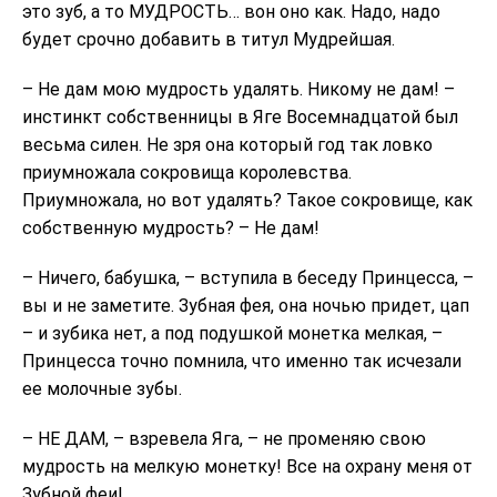
это зуб, а то МУДРОСТЬ… вон оно как. Надо, надо
будет срочно добавить в титул Мудрейшая.
– Не дам мою мудрость удалять. Никому не дам! –
инстинкт собственницы в Яге Восемнадцатой был
весьма силен. Не зря она который год так ловко
приумножала сокровища королевства.
Приумножала, но вот удалять? Такое сокровище, как
собственную мудрость? – Не дам!
– Ничего, бабушка, – вступила в беседу Принцесса, –
вы и не заметите. Зубная фея, она ночью придет, цап
– и зубика нет, а под подушкой монетка мелкая, –
Принцесса точно помнила, что именно так исчезали
ее молочные зубы.
– НЕ ДАМ, – взревела Яга, – не променяю свою
мудрость на мелкую монетку! Все на охрану меня от
Зубной феи!