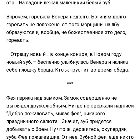
это… На ладони лежал маленький белый зуб.
Впрочем, горевала Венера недолго. Богиням долго
горевать не положено, от того морщины на лбу
образуются и, вообще, не божественное это дело,
горевать.
– Отращу новый… в конце концов, в Новом году –
новый зуб, – беспечно улыбнулась Венера и налила
себе плошку борща. Кто ж грустит во время обеда.
***
Фея парила над замком. Замок совершенно не
выглядел дружелюбным. Нигде не сверкали надписи
“Добро пожаловать, милая фея”, никакого
праздничного салюта… Значит, зуб придется
добывать с боем. Ну что ж, держитесь, скупердяи,
зуба Фее пожалевшие. От нее, Зубной феи, еще никто