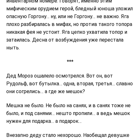
инвентарном номере. Говорят, именно этим
мифическим орудием герой, бледный юноша уложил
опасную Горгону… ну, или не Горгону… не важно. Яга
плохо разбиралась в мифах, но против такого топора
никакая фея не устоит. Яга цепко ухватила топор и
затаилась. Десна от возбуждения уже перестала
ныть.
***
Дед Мороз ошалело осмотрелся. Вот он, вот
Рудольф, вот бутылка… одна, вторая, третья… славно
они согрелись… а где же мешок?
Мешка не было. Не было на санях, и в санях тоже не
было, и под санями… нешто пропили… а ведь мешок
нужен для подарка… а подарок…
Внезапно деду стало нехорошо. Наобещал девушке