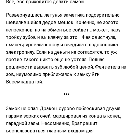
Все, все приходится делать самой.
Развернувшись, летунья заметила подозрительно
шевелившийся дедов мешок. Конечно, не золото
лепреконов, но на обмен все сойдет… может, пару-
тройку зубов и выклянчу за это… Фея свистнула,
сманеврировала к окну и выудила с подоконника
электропилу. Если на деньги не согласятся, то уж
против такого никто еще не устоял. Полная
решимости вырвать зуб любой ценой, Фея летела на
зов, неумолимо приближаясь к замку Яги
Восемнадцатой.
***
Замок не спал. Дракон, сурово поблескивая двумя
парами зорких очей, маршировал из конца в конец
парадной залы. Несомненно, Враг решит
воспользоваться главным входом для