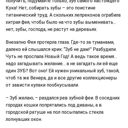
получить, подумайте только, зуб самого настоящего
Кука! Нет, собирать зубы – это поистине
титанический труд. А скольких лепреконов ограбила
хитрая фея, чтобы было на что зубы выменивать…
нет, зубы, господа, не растут на деревьях.
Внезапно Фея протерла глаза. Где-то за туманами,
далеко ей слышался крик: “Зуб не дам!” Разбудили.
Чуть не проспала Новый Год! А ведь такое время…
надо загадывать желание… а не загадать ли ей еще
один ЗУБ? Вот оно! Ей нужен уникальный зуб, такой,
чтоб та же Венера, да и все другие коллекционеры
от зависти кулаки пообкусывали.
– Зуб желаю, – раздался рев зубной феи. В соседних
городах кошки попрятались под диваны, а в
городской ратуше на пол посыпались стекла
лопнувших окон.