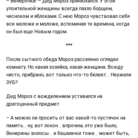
– Венерочка! – Дед Мороз принюхался. У этой
упоительной женщины всегда пахло борщем,
чесноком и яблоками. С нею Мороз чувствовал себя
все моложе и моложе, вспоминая те времена, когда
он был еще Новым годом.
***
После сытного обеда Мороз рассеянно оглядел
комнату. Но какая хозяйка, какая женщина. Всюду
чисто, прибрано, вот только что-то белеет… Неужели
ЗУБ?
Дед Мороз с вожделением уставился на
драгоценный предмет.
– А можно ли просить от вас какой-то пустячок на
память… ну, вот локон… впрочем, это уже было,
Венерины волосы… и башмачки тоже… может быть,