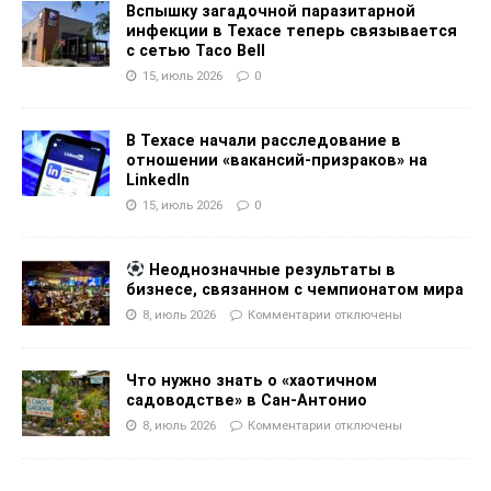
Вспышку загадочной паразитарной
инфекции в Техасе теперь связывается
с сетью Taco Bell
15, июль 2026
0
В Техасе начали расследование в
отношении «вакансий-призраков» на
LinkedIn
15, июль 2026
0
Неоднозначные результаты в
бизнесе, связанном с чемпионатом мира
8, июль 2026
Комментарии
отключены
Что нужно знать о «хаотичном
садоводстве» в Сан-Антонио
8, июль 2026
Комментарии
отключены