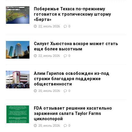
Побережье Техаса по-прежнему
готовится к тропическому шторму
«Берта»
22, июль 2026
0
Силуэт Хьюстона вскоре может стать
еще более высотным
22, июль 2026
0
Алим Гарипов освобожден из-под
стражи благодаря поддержке
общественности
20, июль 2026
0
FDA отзывает решение касательно
заражения салата Taylor Farms
циклоспорой
20, июль 2026
0