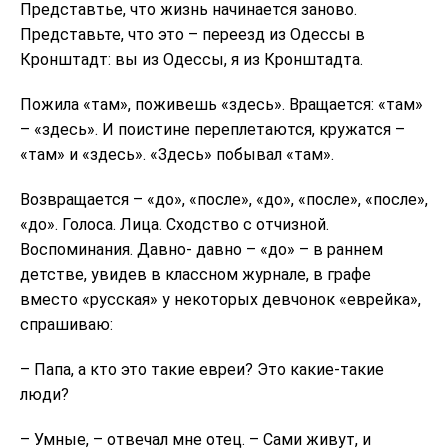
Представтье, что жизнь начинается заново.
Представьте, что это – переезд из Одессы в
Кронштадт: вы из Одессы, я из Кронштадта.
Пожила «там», поживешь «здесь». Вращается: «там»
– «здесь». И поистине переплетаются, кружатся –
«там» и «здесь». «Здесь» побывал «там».
Возвращается – «до», «после», «до», «после», «после»,
«до». Голоса. Лица. Сходство с отчизной.
Воспоминания. Давно- давно – «до» – в раннем
детстве, увидев в классном журнале, в графе
вместо «русская» у некоторых девчонок «еврейка»,
спрашиваю:
– Папа, а кто это такие евреи? Это какие-такие
люди?
– Умные, – отвечал мне отец. – Сами живут, и