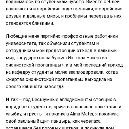
поднимаюсь по ступенькам чувств. Вместе с Яшей
появляются и еврейские родственники, и еврейские
друзья, и дальные миры, и проблемы переезда в них
становятся близкими.
Любящие меня партийно-профсоюзные работники
университета, так объяснили студентам и
сотрудникам мой предстоящий отъезд в дальный
мир, государство на букву «И»: «она – жертва
сионистской пропаганды», и в мой последний приход
на кафедру студенты молча зааплодировали, когда
«жертва сионистской пропаганды» выходила из
своего кабинета навсегда.
И так – под бесшумные аплодисменты стоящих в
коридоре студентов, пряча в солнечное сплетение и
улыбку, и грусть,- я покинула Alma Mater, я покинула
свой овальный щит-панцырь, как черепаха,
оставшаяся без роговых щитков, я покинула дом