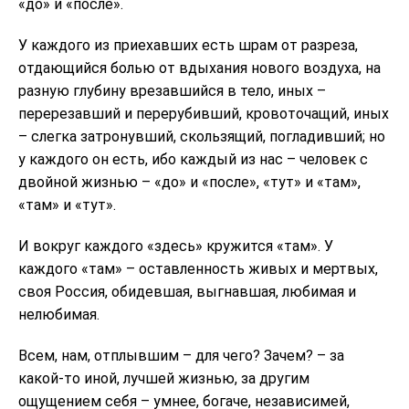
«до» и «после».
У каждого из приехавших есть шрам от разреза,
отдающийся болью от вдыхания нового воздуха, на
разную глубину врезавшийся в тело, иных –
перерезавший и перерубивший, кровоточащий, иных
– слегка затронувший, скользящий, погладивший; но
у каждого он есть, ибо каждый из нас – человек с
двойной жизнью – «до» и «после», «тут» и «там»,
«там» и «тут».
И вокруг каждого «здесь» кружится «там». У
каждого «там» – оставленность живых и мертвых,
своя Россия, обидевшая, выгнавшая, любимая и
нелюбимая.
Всем, нам, отплывшим – для чего? Зачем? – за
какой-то иной, лучшей жизнью, за другим
ощущением себя – умнее, богаче, независимей,