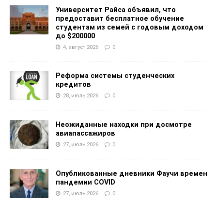
Университет Райса объявил, что
предоставит бесплатное обучение
студентам из семей с годовым доходом
до $200000
4, август 2026
0
Реформа системы студенческих
кредитов
28, июль 2026
0
Неожиданные находки при досмотре
авиапассажиров
27, июль 2026
0
Опубликованные дневники Фаучи времен
пандемии COVID
27, июль 2026
0