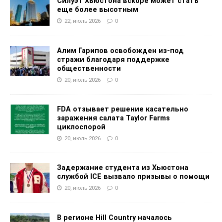
Силуэт Хьюстона вскоре может стать
еще более высотным
22, июль 2026
0
Алим Гарипов освобожден из-под
стражи благодаря поддержке
общественности
20, июль 2026
0
FDA отзывает решение касательно
заражения салата Taylor Farms
циклоспорой
20, июль 2026
0
Задержание студента из Хьюстона
службой ICE вызвало призывы о помощи
20, июль 2026
0
В регионе Hill Country началось