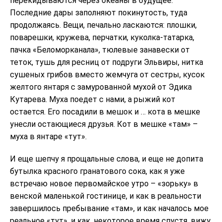
перекидываются через океаны в будущее.
Последние дары заполняют покинутость, туда
продолжаясь. Вещи, печально ласкаются: плошки,
поварешки, кружева, перчатки, куколка-татарка,
пачка «Беломорканала», тюлевые занавески от
теток, тушь для ресниц от подруги Эльвиры, нитка
сушеных грибов вместо жемчуга от сестры, кусок
желтого янтаря с замурованной мухой от Эдика
Кутарева. Муха поедет с нами, а рыжий кот
остается. Его посадили в мешок и … кота в мешке
унесли остающиеся друзья. Кот в мешке «там» –
муха в янтаре «тут».
И еще шепчу я прощальные слова, и еще не допита
бутылка красного гранатового сока, как я уже
встречаю новое первомайское утро – «зорьку» в
венской маленькой гостинице, и как в реальности
завершилось пребывание «там», и как началось мое
реальное «тут», и как, некоторое время спустя, вижу