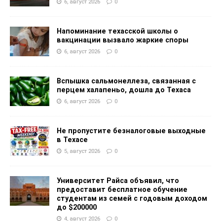
6, август 2026
0
Напоминание техасской школы о
вакцинации вызвало жаркие споры
6, август 2026
0
Вспышка сальмонеллеза, связанная с
перцем халапеньо, дошла до Техаса
6, август 2026
0
Не пропустите безналоговые выходные
в Техасе
5, август 2026
0
Университет Райса объявил, что
предоставит бесплатное обучение
студентам из семей с годовым доходом
до $200000
4, август 2026
0