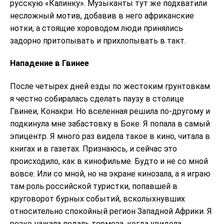
русскую «Калинку». Музыканты тут же подхватили
несложный мотив, добавив в него африканские
нотки, а стоящие хороводом люди принялись
задорно притопывать и прихлопывать в такт.
Нападение в Гвинее
После четырех дней езды по жестоким грунтовкам
я честно собиралась сделать паузу в столице
Гвинеи, Конакри. Но вселенная решила по-другому и
подкинула мне забастовку в Боке. Я попала в самый
эпицентр. Я много раз видела такое в кино, читала в
книгах и в газетах. Признаюсь, и сейчас это
происходило, как в кинофильме. Будто и не со мной
вовсе. Или со мной, но на экране кинозала, а я играю
там роль российской туристки, попавшей в
круговорот бурных событий, всколыхнувших
относительно спокойный регион Западной Африки. Я
резко нажала педаль тормоза, когда увидела