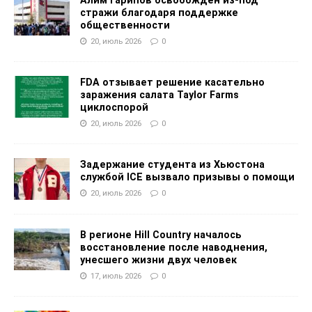
Алим Гарипов освобожден из-под
стражи благодаря поддержке
общественности
20, июль 2026
0
FDA отзывает решение касательно
заражения салата Taylor Farms
циклоспорой
20, июль 2026
0
Задержание студента из Хьюстона
службой ICE вызвало призывы о помощи
20, июль 2026
0
В регионе Hill Country началось
восстановление после наводнения,
унесшего жизни двух человек
17, июль 2026
0