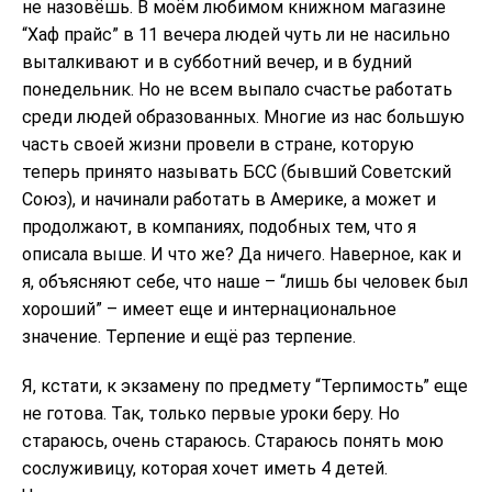
не назовёшь. В моём любимом книжном магазине
“Хаф прайс” в 11 вечера людей чуть ли не насильно
выталкивают и в субботний вечер, и в будний
понедельник. Но не всем выпало счастье работать
среди людей образованных. Многие из нас большую
часть своей жизни провели в стране, которую
теперь принято называть БСС (бывший Советский
Союз), и начинали работать в Америке, а может и
продолжают, в компаниях, подобных тем, что я
описала выше. И что же? Да ничего. Наверное, как и
я, объясняют себе, что наше – “лишь бы человек был
хороший” – имеет еще и интернациональное
значение. Терпение и ещё раз терпение.
Я, кстати, к экзамену по предмету “Терпимость” еще
не готова. Так, только первые уроки беру. Но
стараюсь, очень стараюсь. Стараюсь понять мою
сослуживицу, которая хочет иметь 4 детей.