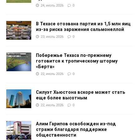
24, июль 2026
0
В Техасе отозвана партия из 1,5 млн яиц
из-за риска заражения сальмонеллой
23, июль 2026
0
Побережье Техаса по-прежнему
готовится к тропическому шторму
«Берта»
22, июль 2026
0
Силуэт Хьюстона вскоре может стать
еще более высотным
22, июль 2026
0
Алим Гарипов освобожден из-под
стражи благодаря поддержке
общественности