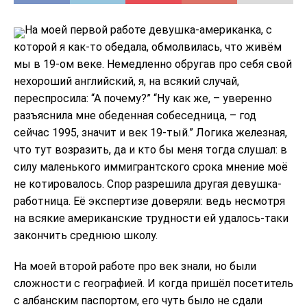
На моей первой работе девушка-американка, с
которой я как-то обедала, обмолвилась, что живём
мы в 19-ом веке. Немедленно обругав про себя свой
неxороший английский, я, на всякий случай,
переспросила: “А почему?” “Ну как же, – уверенно
разъяснила мне обеденная собеседница, – год
сейчас 1995, значит и век 19-тый.” Логика железная,
что тут возразить, да и кто бы меня тогда слушал: в
силу маленького иммигрантского срока мнение моё
не котировалось. Спор разрешила другая девушка-
работница. Её экспертизе доверяли: ведь несмотря
на всякие американские трудности ей удалось-таки
закончить среднюю школу.
На моей второй работе про век знали, но были
сложности с географией. И когда пришёл посетитель
с албанским паспортом, его чуть было не сдали