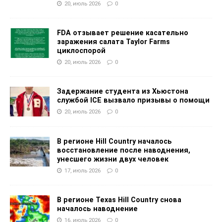
20, июль 2026
0
FDA отзывает решение касательно
заражения салата Taylor Farms
циклоспорой
20, июль 2026
0
Задержание студента из Хьюстона
службой ICE вызвало призывы о помощи
20, июль 2026
0
В регионе Hill Country началось
восстановление после наводнения,
унесшего жизни двух человек
17, июль 2026
0
В регионе Texas Hill Country снова
началось наводнение
16, июль 2026
0