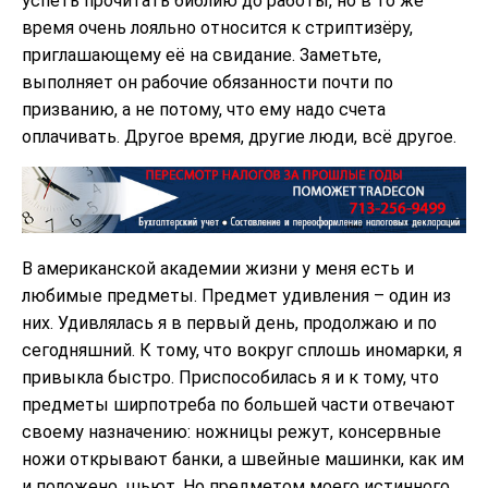
успеть прочитать библию до работы, но в то же
время очень лояльно относится к стриптизёру,
приглашающему её на свидание. Заметьте,
выполняет он рабочие обязанности почти по
призванию, а не потому, что ему надо счета
оплачивать. Другое время, другие люди, всё другое.
В американской академии жизни у меня есть и
любимые предметы. Предмет удивления – один из
них. Удивлялась я в первый день, продолжаю и по
сегодняшний. К тому, что вокруг сплошь иномарки, я
привыкла быстро. Приспособилась я и к тому, что
предметы ширпотреба по большей части отвечают
своему назначению: ножницы режут, консервные
ножи открывают банки, а швейные машинки, как им
и положено, шьют. Но предметом моего истинного