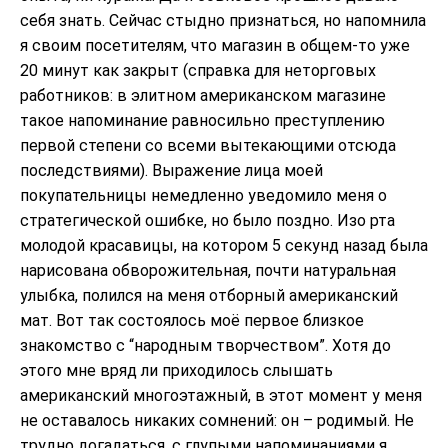
себя знать. Сейчас стыдно признаться, но напомнила
я своим посетителям, что магазин в общем-то уже
20 минут как закрыт (справка для неторговых
работников: в элитном американском магазине
такое напоминание равносильно преступлению
первой степени со всеми вытекающими отсюда
последствиями). Выражение лица моей
покупательницы немедленно уведомило меня о
стратегической ошибке, но было поздно. Изо рта
молодой красавицы, на котором 5 секунд назад была
нарисована обворожительная, почти натуральная
улыбка, полился на меня отборный американский
мат. Вот так состоялось моё первое близкое
знакомство с “народным творчеством”. Хотя до
этого мне вряд ли приходилось слышать
американский многоэтажный, в этот момент у меня
не оставалось никаких сомнений: он – родимый. Не
трудно догадаться, с глупыми напоминаниями я