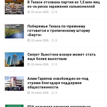
В Техасе отозвана партия из 1,5 млн яиц
из-за риска заражения сальмонеллой
23, июль 2026
0
Побережье Техаса по-прежнему
готовится к тропическому шторму
«Берта»
22, июль 2026
0
Силуэт Хьюстона вскоре может стать
еще более высотным
22, июль 2026
0
Алим Гарипов освобожден из-под
стражи благодаря поддержке
общественности
20, июль 2026
0
FDA отзывает решение касательно