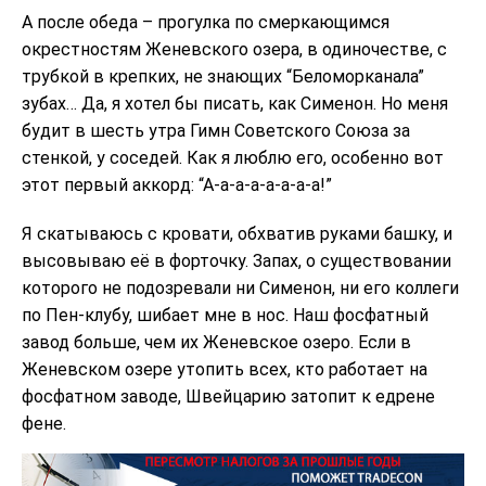
А после обеда – прогулка по смеркающимся
окрестностям Женевского озера, в одиночестве, с
трубкой в крепких, не знающих “Беломорканала”
зубах… Да, я хотел бы писать, как Сименон. Но меня
будит в шесть утра Гимн Советского Союза за
стенкой, у соседей. Как я люблю его, особенно вот
этот первый аккорд: “А-а-а-а-а-а-а-а!”
Я скатываюсь с кровати, обхватив руками башку, и
высовываю её в форточку. Запах, о существовании
которого не подозревали ни Сименон, ни его коллеги
по Пен-клубу, шибает мне в нос. Наш фосфатный
завод больше, чем их Женевское озеро. Если в
Женевском озере утопить всех, кто работает на
фосфатном заводе, Швейцарию затопит к едрене
фене.