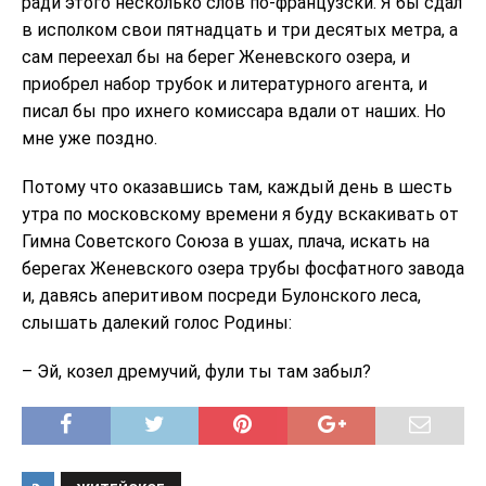
ради этого несколько слов по-французски. Я бы сдал
в исполком свои пятнадцать и три десятых метра, а
сам переехал бы на берег Женевского озера, и
приобрел набор трубок и литературного агента, и
писал бы про ихнего комиссара вдали от наших. Но
мне уже поздно.
Потому что оказавшись там, каждый день в шесть
утра по московскому времени я буду вскакивать от
Гимна Советского Союза в ушах, плача, искать на
берегах Женевского озера трубы фосфатного завода
и, давясь аперитивом посреди Булонского леса,
слышать далекий голос Родины:
– Эй, козел дремучий, фули ты там забыл?