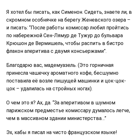
Я хотел бы писать, как Сименон. Сидеть, знаете ли, в
скромном особнячке на берегу Женевского озера –
и писать: “После работы комиссар любил пройтись
по набережной Сен-Лямур де Тужур до бульвара
Крюшон де Вермишель, чтобы распить в бистро
флакон аперитива с двумя консьержами”.
Благодарю вас, мадемуазель. (Это горничная
принесла чашечку ароматного кофе, бесшумно
поставила её возле пишущей машинки и цок-цок-
цок – удалилась на стройных ногах).
О чем это я? Ах, да. “За аперитивом в шумном
парижском предместье комиссару думалось легче,
чем в массивном здании министерства…”
Эх, кабы я писал на чисто французском языке!