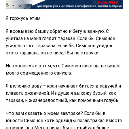
Я горжусь этим.
Я всовываю башку обратно и бегу в ванную. С
унитаза на меня глядит таракан. Если бы Сименон
увидел этого таракана. Если бы Сименон увидел
этого таракана, он не писал бы не строчки.
Не говоря уже о том, что Сименон никогда не видел
моего совмещенного санузла.
Я включаю воду – кран начинает биться в падучей и
плевать ржавчиной. Из душа я выхожу бурый, как
таракан, и жизнерадостный, как помоечный голубь.
Что вам сказать о моем завтраке? Если бы в
юности Сименон хоть однажды позавтракал вместе
со мной, про Мегрэ писал бы кто-нибудь более