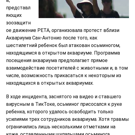
в,
представл
яющих
зоозащитн
ое движение PETA, организовала протест вблизи
Аквариума Сан-Антонио после того, как
шестилетний ребенок был атакован осьминогом,
находящимся в открытом аквариуме. Программа
посещения аквариума предполагает прямое
взаимодействие посетителей с животными и, в том
числе, возможность прикасаться к некоторым из
находящихся в открытых аквариумах.
В ходе инцидента, заснятого на видео и ставшего
вирусным в ТикТоке, осьминог присосался к руке
ребенка, которого удалось освободить только
усилиями трех сотрудников аквариума. Хотя травмы
ограничились лишь несколькими отметками на
коже, оставленными щупальцами осьминога,