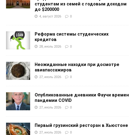
студентам из семей с годовым доходом
до $200000
4, август 2026
0
Реформа системы студенческих
кредитов
28, июль 2026
0
Неожиданные находки при досмотре
авиапассажиров
27, июль 2026
0
Опубликованные дневники Фаучи времен
пандемии COVID
27, июль 2026
0
Первый грузинский ресторан в Хьюстоне
27, июль 2026
0