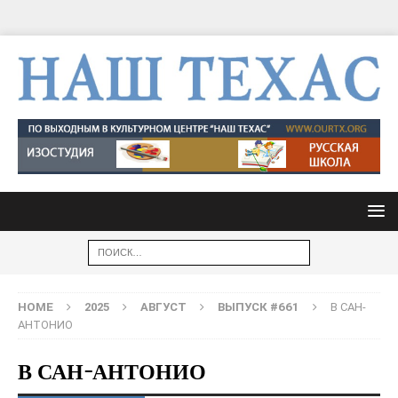
HOME
2025
АВГУСТ
ВЫПУСК #661
В САН-
АНТОНИО
В САН-АНТОНИО