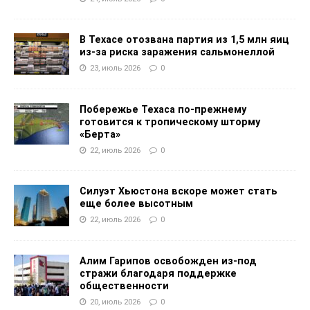
В Техасе отозвана партия из 1,5 млн яиц
из-за риска заражения сальмонеллой
23, июль 2026
0
Побережье Техаса по-прежнему
готовится к тропическому шторму
«Берта»
22, июль 2026
0
Силуэт Хьюстона вскоре может стать
еще более высотным
22, июль 2026
0
Алим Гарипов освобожден из-под
стражи благодаря поддержке
общественности
20, июль 2026
0