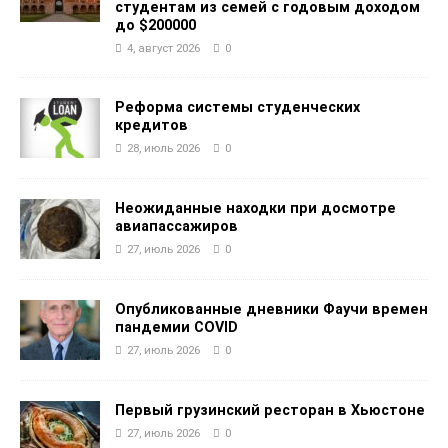
студентам из семей с годовым доходом
до $200000
4, август 2026
0
Реформа системы студенческих
кредитов
28, июль 2026
0
Неожиданные находки при досмотре
авиапассажиров
27, июль 2026
0
Опубликованные дневники Фаучи времен
пандемии COVID
27, июль 2026
0
Первый грузинский ресторан в Хьюстоне
27, июль 2026
0