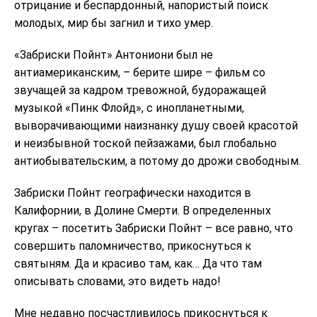
отрицание и беспардонный, напористый поиск
молодых, мир бы загнил и тихо умер.
«Забриски Пойнт» Антониони был не
антиамериканским, – берите шире – фильм со
звучащей за кадром тревожной, будоражащей
музыкой «Пинк Флойд», с инопланетными,
выворачивающими наизнанку душу своей красотой
и неизбывной тоской пейзажами, был глобально
антиобывательским, а потому до дрожи свободным.
Забриски Пойнт географически находится в
Калифорнии, в Долине Смерти. В определенных
кругах – посетить Забриски Пойнт – все равно, что
совершить паломничество, прикоснуться к
святыням. Да и красиво там, как… Да что там
описывать словами, это видеть надо!
Мне недавно посчастливилось прикоснуться к