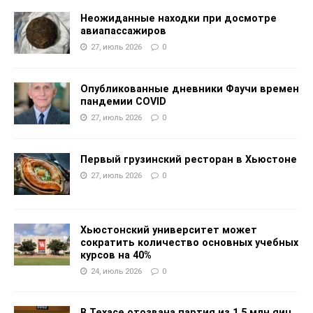
Неожиданные находки при досмотре
авиапассажиров
27, июль 2026
0
Опубликованные дневники Фаучи времен
пандемии COVID
27, июль 2026
0
Первый грузинский ресторан в Хьюстоне
27, июль 2026
0
Хьюстонский университет может
сократить количество основных учебных
курсов на 40%
24, июль 2026
0
В Техасе отозвана партия из 1,5 млн яиц