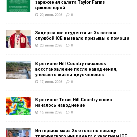
заражения салата Taylor Farms
циклоспорой
20, июль 2026
0
Задержание студента из Хьюстона
службой ICE вызвало призывы о помощи
20, июль 2026
0
В регионе Hill Country началось
восстановление после наводнения,
унесшего жизни двух человек
17, июль 2026
0
В регионе Texas Hill Country снова
началось наводнение
16, июль 2026
0
Интервью мэра Хьютона по поводу
трагического инцидента с участием ICE