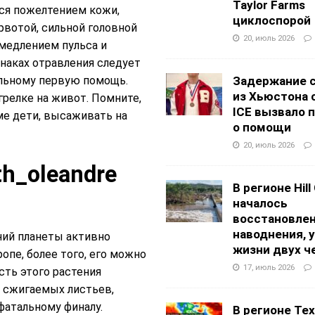
Taylor Farms
тся пожелтением кожи,
циклоспорой
рвотой, сильной головной
20, июль 2026
амедлением пульса и
наках отравления следует
ольному первую помощь.
Задержание 
из Хьюстона 
грелке на живот. Помните,
ICE вызвало 
ме дети, высаживать на
о помощи
20, июль 2026
В регионе Hill
началось
восстановлен
наводнения, 
ний планеты активно
жизни двух ч
опе, более того, его можно
17, июль 2026
сть этого растения
т сжигаемых листьев,
фатальному финалу.
В регионе Texa