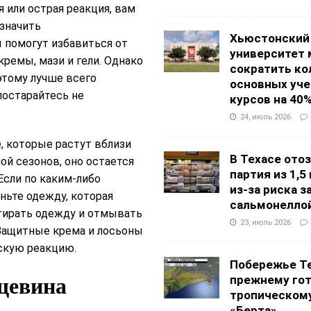
 или острая реакция, вам
значить
Хьюстонский
 помогут избавиться от
университет
ремы, мази и гели. Однако
сократить ко
тому лучше всего
основных уч
постарайтесь не
курсов на 40
24, июль 2026
е, которые растут вблизи
В Техасе ото
ой сезонов, оно остается
партия из 1,5
Если по каким-либо
из-за риска 
ньте одежду, которая
сальмонелло
тирать одежду и отмывать
23, июль 2026
 Защитные крема и лосьоны
скую реакцию.
Побережье Те
щевина
прежнему гот
тропическом
«Берта»