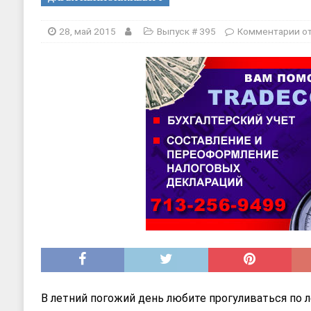
ДЕТСКИЕ САДЫ
[ 17, июнь 2026 ]
Sophia Dance
Т
28, май 2015
Выпуск # 395
Комментарии
о
В летний погожий день любите прогуливаться по л