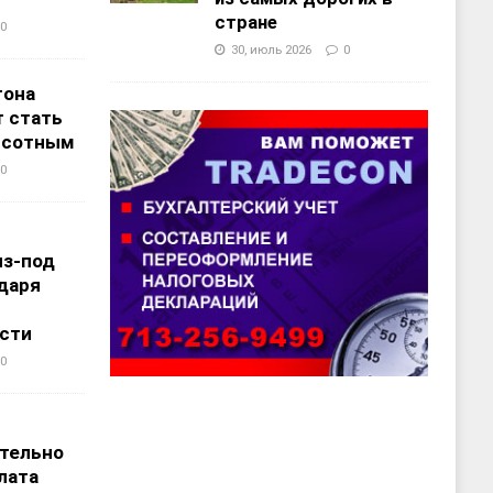
стране
0
30, июль 2026
0
тона
 стать
ысотным
0
из-под
даря
сти
0
т
тельно
лата