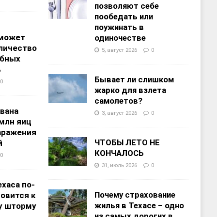
позволяют себе
пообедать или
поужинать в
 может
одиночестве
личество
5, август 2026
0
ебных
%
Бывает ли слишком
0
жарко для взлета
самолетов?
звана
3, август 2026
0
 млн яиц
заражения
ЧТОБЫ ЛЕТО НЕ
й
КОНЧАЛОСЬ
0
31, июль 2026
0
хаса по-
Почему страхование
овится к
жилья в Техасе – одно
у шторму
из самых дорогих в