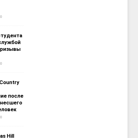
0
студента
службой
призывы
0
 Country
ие после
унесшего
еловек
0
s Hill