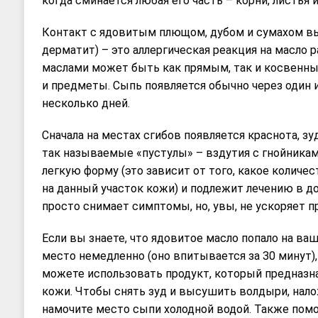
когда сминается любая его часть – корни, листья 
Контакт с ядовитым плющом, дубом и сумахом в
дерматит) – это аллергическая реакция на масло р
маслами может быть как прямым, так и косвенным
и предметы. Сыпь появляется обычно через один и
несколько дней.
Сначала на местах сгибов появляется краснота, зуд
так называемые «пустулы» – вздутия с гнойниками
легкую форму (это зависит от того, какое колич
на данный участок кожи) и подлежит лечению в д
просто снимает симптомы, но, увы, не ускоряет 
Если вы знаете, что ядовитое масло попало на ваш
место немедленно (оно впитывается за 30 минут),
можете использовать продукт, который предназна
кожи. Чтобы снять зуд и высушить волдыри, нал
намочите место сыпи холодной водой. Также пом