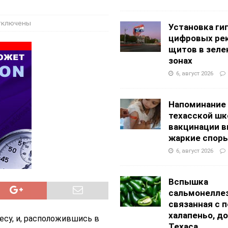
АНЦЕВАЛЬНЫЕ СТУДИИ
тключены
Установка ги
цифровых ре
щитов в зеле
зонах
6, август 2026
Напоминание
техасской шк
вакцинации 
жаркие спор
6, август 2026
Вспышка
сальмонеллез
связанная с 
халапеньо, д
есу, и, расположившись в
Техаса