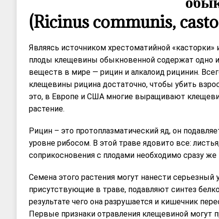
обык
(Ricinus communis, castor
Являясь источником хрестоматийной «касторки» и
плоды клещевины обыкновенной содержат одно 
веществ в мире — рицин и алкалоид рицинин. Всег
клещевины рицина достаточно, чтобы убить взрос
это, в Европе и США многие выращивают клещеви
растение.
Рицин – это протоплазматический яд, он подавляе
уровне рибосом. В этой траве ядовито все: листья
соприкосновения с плодами необходимо сразу же
Семена этого растения могут нанести серьезный 
присутствующие в траве, подавляют синтез белко
результате чего она разрушается и кишечник пер
Первые признаки отравления клещевиной могут п