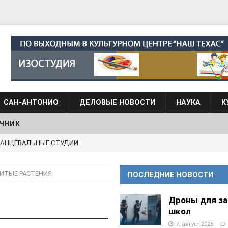
САН-АНТОНИО
ДЕЛОВЫЕ НОВОСТИ
НАУКА
К
ЧНИК
g Academy
ШКОЛЫ И ДЕТСКИЕ САДЫ
АЛОГОВЫХ ДЕКЛАРАЦИЙ
ФИНАНСЫ И БУХГАЛТЕРСКИЙ УЧЕТ
ИТЫЕ РАСТЕНИЯ
ПОСЛЕДНИЕ НОВОСТИ
 языка для взрослых при Культурном центре “Наш Техас”
Дроны для з
школ
языка при культурном центре “Наш Техас”
ШКОЛЫ И
7, август 2026