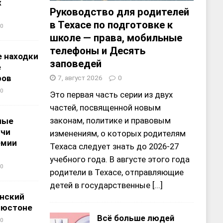
х
Руководство для родителей
в Техасе по подготовке к
0
школе — права, мобильные
телефоны и Десять
 находки
заповедей
е
ров
7, август 2026
0
0
Это первая часть серии из двух
частей, посвященной новым
законам, политике и правовым
ные
учи
изменениям, о которых родителям
емии
Техаса следует знать до 2026-27
учебного года. В августе этого года
0
родители в Техасе, отправляющие
детей в государственные
[...]
нский
ьюстоне
Всё больше людей
0