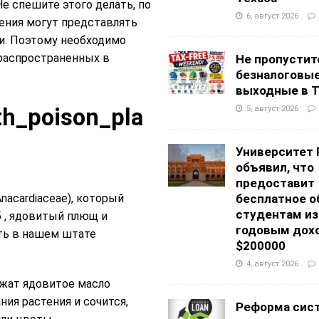
е спешите этого делать, по
6, август 2026
ения могут представлять
и. Поэтому необходимо
 распространенных в
Не пропустит
безналоговы
выходные в Т
5, август 2026
Университет 
объявил, что
предоставит
acardiaceae), который
бесплатное о
студентам из
б , ядовитый плющ и
годовым дох
ть в нашем штате
$200000
4, август 2026
ржат ядовитое масло
ния растения и сочится,
Реформа сис