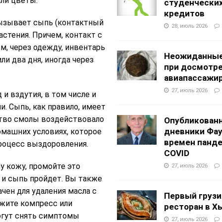
или цветы.
студенчески
кредитов
ызывает сыпь (контактный
28, июль 2026
астения. Причем, контакт с
, через одежду, инвентарь
Неожиданные
ли два дня, иногда через
при досмотр
авиапассажи
27, июль 2026
 и вздутия, в том числе и
. Сыпь, как правило, имеет
ество смолы воздействовало
Опубликован
дневники Фа
омашних условиях, которое
времен панд
процесс выздоровления.
COVID
у кожу, промойте это
27, июль 2026
 и сыпь пройдет. Вы также
чен для удаления масла с
Первый грузи
ожите компресс или
ресторан в Х
огут снять симптомы
27, июль 2026