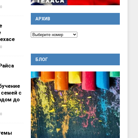
0
АРХИВ
е
е
ехасе
0
БЛОГ
Райса
бучение
 семей с
одом до
0
темы