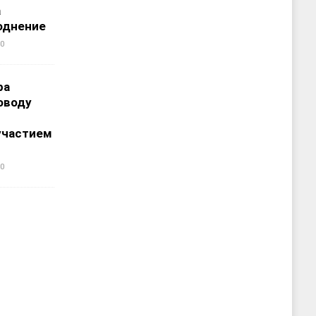
а
однение
0
ра
оводу
участием
0