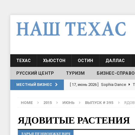
ТЕХАС
ХЬЮСТОН
ОСТИН
ДАЛЛАС
РУССКИЙ ЦЕНТР
ТУРИЗМ
БИЗНЕС-СПРАВО
[ 20, август 2025 ]
Alliance Fencin
МЕСТНЫЙ БИЗНЕС
[ 30, июнь 2025 ]
СОСТАВЛЕНИЕ Н
HOME
2015
ИЮНЬ
ВЫПУСК # 395
ЯДОВ
[ 19, июль 2017 ]
Классы русского
ШКОЛЫ И ДЕТСКИЕ САДЫ
ЯДОВИТЫЕ РАСТЕНИЯ
[ 19, июль 2017 ]
Школа русского 
ДАРЬЯ ПЕНИОНЖКЕВИЧ