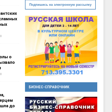
Подпишись на электронную рассылку
гантских
кламных
ных
0
олы о
вызвало
ы
0
БИЗНЕС-СПРАВОЧНИК
а,
перцем
ошла до