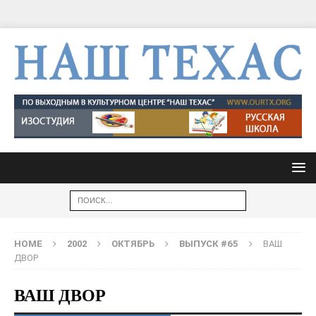
HOME
2002
ОКТЯБРЬ
ВЫПУСК #65
ВАШ
ДВОР
ВАШ ДВОР