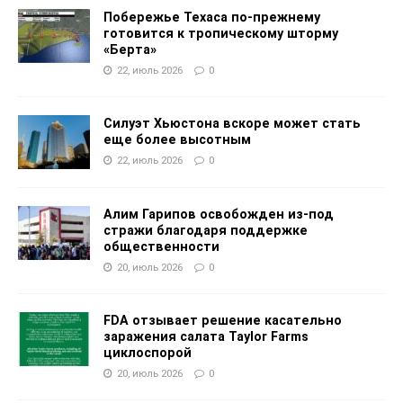
Побережье Техаса по-прежнему
готовится к тропическому шторму
«Берта»
22, июль 2026
0
Силуэт Хьюстона вскоре может стать
еще более высотным
22, июль 2026
0
Алим Гарипов освобожден из-под
стражи благодаря поддержке
общественности
20, июль 2026
0
FDA отзывает решение касательно
заражения салата Taylor Farms
циклоспорой
20, июль 2026
0