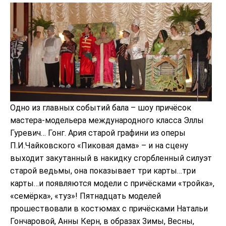
Одно из главных событий бала – шоу причёсок
мастера-модельера международного класса Эллы
Гуревич… Гонг. Ария старой графини из оперы
П.И.Чайковского «Пиковая дама» – и на сцену
выходит закутанный в накидку сгорбленный силуэт
старой ведьмы, она показывает три карты…три
карты…и появляются модели с причёсками «тройка»,
«семёрка», «туз»! Пятнадцать моделей
прошествовали в костюмах с причёсками Натальи
Гончаровой, Анны Керн, в образах Зимы, Весны,