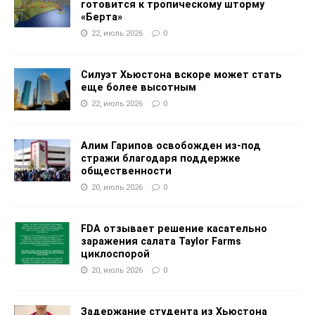
готовится к тропическому шторму
«Берта»
22, июль 2026
0
Силуэт Хьюстона вскоре может стать
еще более высотным
22, июль 2026
0
Алим Гарипов освобожден из-под
стражи благодаря поддержке
общественности
20, июль 2026
0
FDA отзывает решение касательно
заражения салата Taylor Farms
циклоспорой
20, июль 2026
0
Задержание студента из Хьюстона