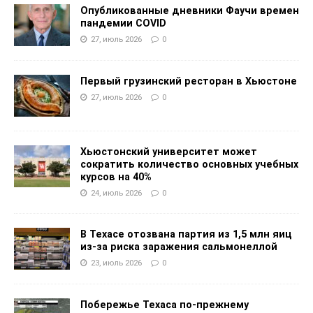
Опубликованные дневники Фаучи времен
пандемии COVID
27, июль 2026
0
Первый грузинский ресторан в Хьюстоне
27, июль 2026
0
Хьюстонский университет может
сократить количество основных учебных
курсов на 40%
24, июль 2026
0
В Техасе отозвана партия из 1,5 млн яиц
из-за риска заражения сальмонеллой
23, июль 2026
0
Побережье Техаса по-прежнему