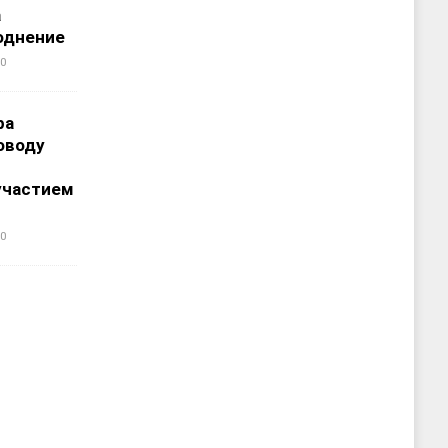
а
однение
0
ра
оводу
участием
0