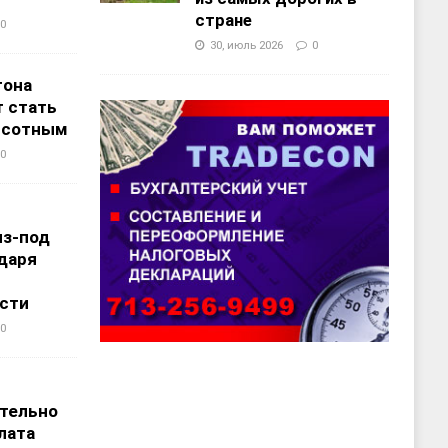
стране
0
30, июль 2026
0
тона
 стать
ысотным
0
из-под
даря
сти
0
т
тельно
лата