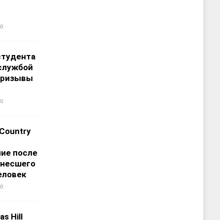
0
студента
службой
призывы
0
 Country
ие после
унесшего
еловек
0
s Hill