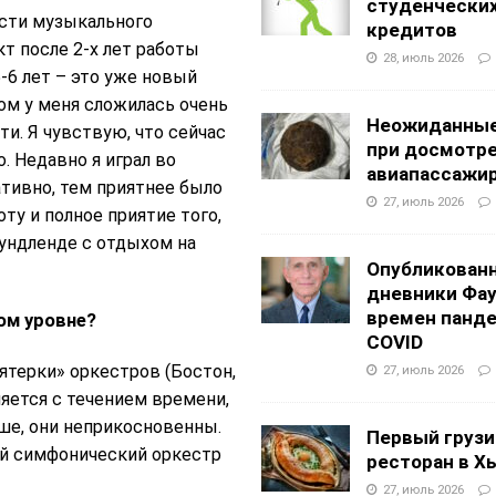
студенчески
ости музыкального
кредитов
т после 2-x лет работы
28, июль 2026
5-6 лет – это уже новый
ом у меня сложилась очень
Неожиданные
и. Я чувствую, что сейчас
при досмотр
. Недавно я играл во
авиапассажи
ативно, тем приятнее было
27, июль 2026
ту и полное приятие того,
ундленде с отдыхом на
Опубликован
дневники Фа
времен панд
ом уровне?
COVID
пятерки» оркестров (Бостон,
27, июль 2026
яется с течением времени,
чше, они неприкосновенны.
Первый грузи
ой симфонический оркестр
ресторан в Х
27, июль 2026