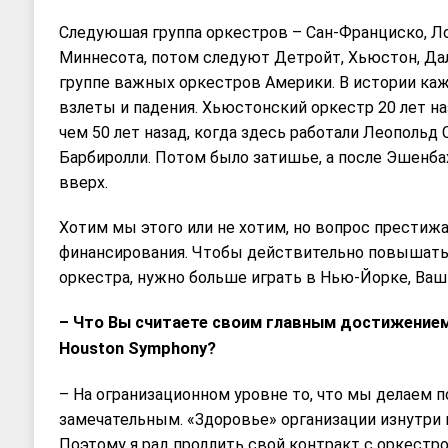
Следуюшая группа оркестров – Сан-Франциско, Ло
Миннесота, потом следуют Детройт, Хьюстон, Дал
группе важных оркестров Америки. В истории ка
взлеты и падения. Хьюстонский оркестр 20 лет н
чем 50 лет назад, когда здесь работали Леопольд
Барбиролли. Потом было затишье, а после Эшенба
вверх.
Хотим мы этого или не хотим, но вопрос престижа
финансирования. Чтобы действительно повышать
оркестра, нужно больше играть в Нью-Йорке, Ваш
– Что Вы считаете своим главным достижением
Houston Symphony?
– На огранизационном уровне то, что мы делаем по
замечательным. «Здоровье» организации изнутри 
Поэтому я рад продлить свой контракт с оркестр