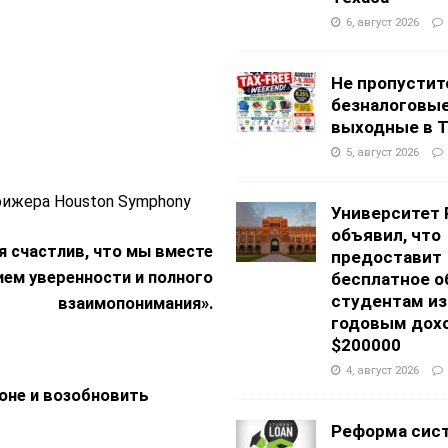
6, август 2026
Не пропустит
безналоговы
выходные в Т
5, август 2026
ирижера Houston Symphony
Университет 
объявил, что
я счастлив, что мы вместе
предоставит
ем уверенности и полного
бесплатное о
студентам из
взаимопонимания».
годовым дох
$200000
4, август 2026
оне и возобновить
Реформа сис