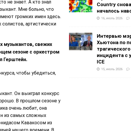
о не знает. А кто знал
Country снов
ыкант. Мне больно, что
началось нав
имеют громких имен здесь.
16, июль 2026
х солистов, артистически
Интервью мэ
Хьютона по п
ых музыкантов, свежих
трагического
ющем сезоне с оркестром
инцидента с 
л Герштейн.
ICE
15, июль 2026
нкурса, чтобы убедиться,
кант. Он выиграл конкурс
хорошо. В прошлом сезоне у
ика очень любит, она
ин из самых сложных
онидасом Кавакосом из
пачей нашего времени. В