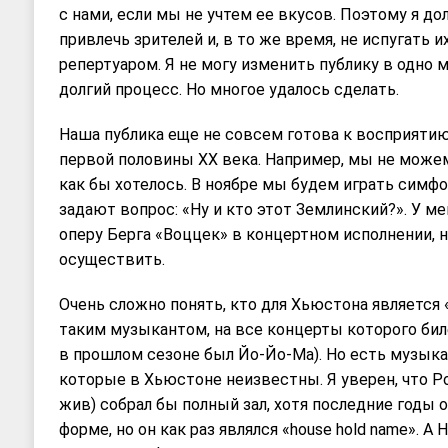
с нами, если мы не учтем ее вкусов. Поэтому я до
привлечь зрителей и, в то же время, не испугать
репертуаром. Я не могу изменить публику в одно 
долгий процесс. Но многое удалось сделать.
Наша публика еще не совсем готова к восприятию
первой половины ХХ века. Например, мы не можем 
как бы хотелось. В ноябре мы будем играть симф
задают вопрос: «Ну и кто этот Землинский?». У м
оперу Берга «Воццек» в концертном исполнении, н
осуществить.
Очень сложно понять, кто для Хьюстона является «
таким музыкантом, на все концерты которого би
в прошлом сезоне был Йо-Йо-Ма). Но есть музык
которые в Хьюстоне неизвестны. Я уверен, что Р
жив) собрал бы полный зал, хотя последние годы 
форме, но он как раз являлся «house hold name». А