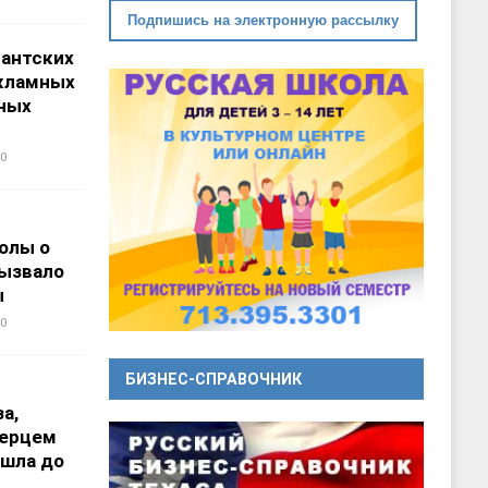
Подпишись на электронную рассылку
гантских
кламных
ных
0
олы о
вызвало
ы
0
БИЗНЕС-СПРАВОЧНИК
а,
перцем
ошла до