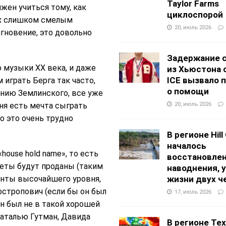
Taylor Farms
лжен учиться тому, как
циклоспорой
 их слишком смелым
20, июль 2026
мгновение, это довольно
Задержание 
 музыки ХХ века, и даже
из Хьюстона 
ICE вызвало 
играть Берга так часто,
о помощи
онию Землинского, все уже
20, июль 2026
еня есть мечта сыграть
о это очень трудно
В регионе Hill
началось
house hold name», то есть
восстановлен
леты будут проданы (таким
наводнения, 
анты высочайшего уровня,
жизни двух ч
остропович (если бы он был
17, июль 2026
он был не в такой хорошей
 Наталью Гутман, Давида
В регионе Texa