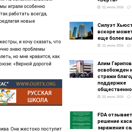
 мы играли особенно
22, июль 2026
так работать всегда,
редлагая новые
Силуэт Хьюс
вскоре может
еще более в
естры, и хочу сказать, что
22, июль 2026
точно знаю проблемы
олеть, но мне нравится, как
Алим Гарипов
оюзе: «Верной дорогой
освобожден 
стражи благо
поддержке
общественно
20, июль 2026
FDA отзывае
решение каса
заражения са
лива. Она жестоко поступит