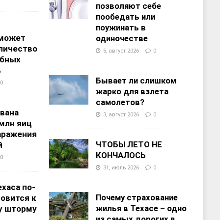
позволяют себе
пообедать или
поужинать в
 может
одиночестве
личество
5, август 2026
0
ебных
%
Бывает ли слишком
0
жарко для взлета
самолетов?
звана
3, август 2026
0
 млн яиц
заражения
ЧТОБЫ ЛЕТО НЕ
й
КОНЧАЛОСЬ
0
31, июль 2026
0
хаса по-
Почему страхование
овится к
жилья в Техасе – одно
у шторму
из самых дорогих в