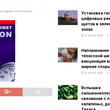
АНЦЕВАЛЬНЫЕ СТУДИИ
g Academy
ШКОЛЫ И ДЕТСКИЕ САДЫ
ентарии
отключены
Установка ги
цифровых ре
щитов в зеле
зонах
6, август 2026
Напоминание
техасской шк
вакцинации 
жаркие спор
6, август 2026
Вспышка
сальмонеллез
связанная с 
халапеньо, д
Техаса