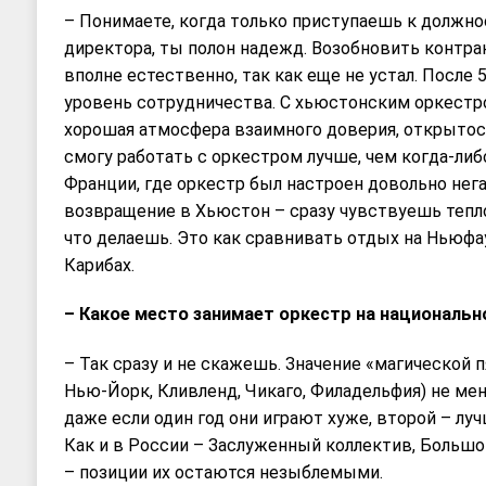
– Понимаете, когда только приступаешь к должн
директора, ты полон надежд. Возобновить контрак
вполне естественно, так как еще не устал. После 
уровень сотрудничества. С хьюстонским оркестр
хорошая атмосфера взаимного доверия, открытост
смогу работать с оркестром лучше, чем когда-либо
Франции, где оркестр был настроен довольно нег
возвращение в Хьюстон – сразу чувствуешь тепло
что делаешь. Это как сравнивать отдых на Ньюфа
Карибах.
– Какое место занимает оркестр на национальн
– Так сразу и не скажешь. Значение «магической 
Нью-Йорк, Кливленд, Чикаго, Филадельфия) не мен
даже если один год они играют хуже, второй – лу
Как и в России – Заслуженный коллектив, Больш
– позиции их остаются незыблемыми.