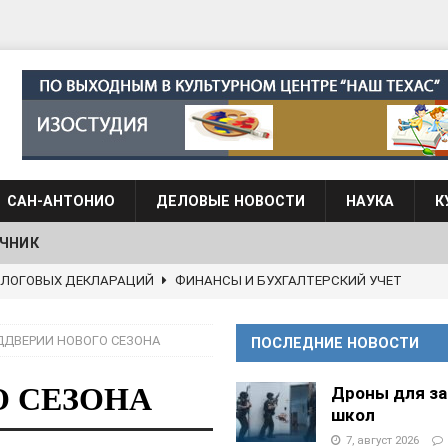
САН-АНТОНИО
ДЕЛОВЫЕ НОВОСТИ
НАУКА
К
ЧНИК
АЛОГОВЫХ ДЕКЛАРАЦИЙ
ФИНАНСЫ И БУХГАЛТЕРСКИЙ УЧЕТ
 языка для взрослых при Культурном центре “Наш Техас”
ДДВЕРИИ НОВОГО СЕЗОНА
ПОСЛЕДНИЕ НОВОСТИ
языка при культурном центре “Наш Техас”
ШКОЛЫ И
О СЕЗОНА
Дроны для з
школ
7, август 2026