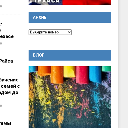
0
АРХИВ
е
е
ехасе
0
БЛОГ
Райса
бучение
 семей с
одом до
0
темы