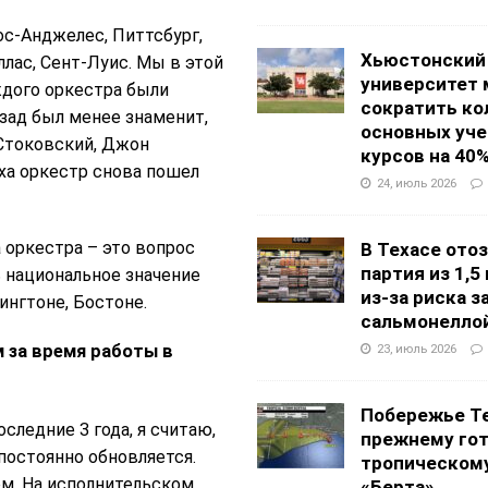
с-Анджелес, Питтсбург,
Хьюстонский
лас, Сент-Луис. Мы в этой
университет
ждого оркестра были
сократить ко
азад был менее знаменит,
основных уч
 Стоковский, Джон
курсов на 40
ха оркестр снова пошел
24, июль 2026
 оркестра – это вопрос
В Техасе ото
партия из 1,5
 национальное значение
из-за риска 
ингтоне, Бостоне.
сальмонелло
 за время работы в
23, июль 2026
Побережье Те
следние 3 года, я считаю,
прежнему гот
постоянно обновляется.
тропическом
ом. На исполнительском
«Берта»