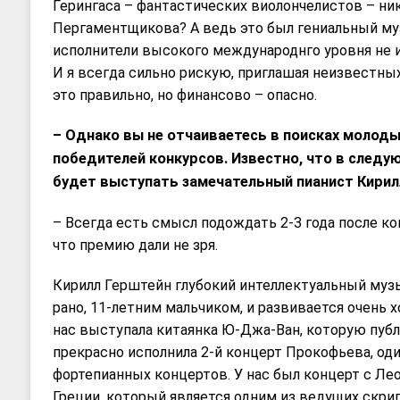
Герингаса – фантастических виолончелистов – никт
Пергаментщикова? А ведь это был гениальный муз
исполнители высокого международнго уровня не 
И я всегда сильно рискую, приглашая неизвестны
это правильно, но финансово – опасно.
– Однако вы не отчаиваетесь в поисках молод
победителей конкурсов. Известно, что в следу
будет выступать замечательный пианист Кирил
– Всегда есть смысл подождать 2-3 года после ко
что премию дали не зря.
Кирилл Герштейн глубокий интеллектуальный музы
рано, 11-летним мальчиком, и развивается очень 
нас выступала китаянка Ю-Джа-Ван, которую публ
прекрасно исполнила 2-й концерт Прокофьева, од
фортепианных концертов. У нас был концерт с Ле
Греции, который является одним из ведущих скри