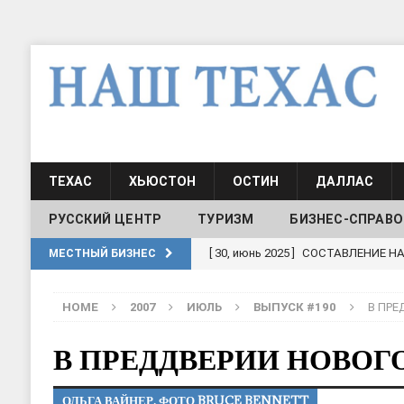
ТЕХАС
ХЬЮСТОН
ОСТИН
ДАЛЛАС
РУССКИЙ ЦЕНТР
ТУРИЗМ
БИЗНЕС-СПРАВО
[ 30, июнь 2025 ]
СОСТАВЛЕНИЕ Н
МЕСТНЫЙ БИЗНЕС
[ 19, июль 2017 ]
Классы русского
HOME
2007
ИЮЛЬ
ВЫПУСК #190
В ПРЕ
ШКОЛЫ И ДЕТСКИЕ САДЫ
[ 19, июль 2017 ]
Школа русского 
В ПРЕДДВЕРИИ НОВОГ
ДЕТСКИЕ САДЫ
ОЛЬГА ВАЙНЕР, ФОТО BRUCE BENNETT