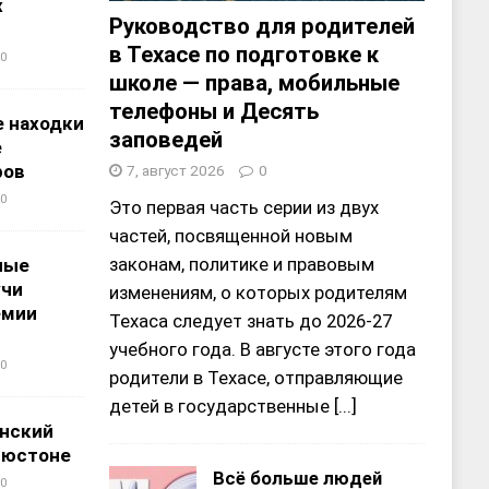
х
Руководство для родителей
в Техасе по подготовке к
0
школе — права, мобильные
телефоны и Десять
 находки
заповедей
е
ров
7, август 2026
0
0
Это первая часть серии из двух
частей, посвященной новым
законам, политике и правовым
ные
учи
изменениям, о которых родителям
емии
Техаса следует знать до 2026-27
учебного года. В августе этого года
0
родители в Техасе, отправляющие
детей в государственные
[...]
нский
ьюстоне
Всё больше людей
0