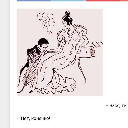
– Вася, т
– Нет, конечно!