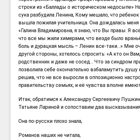
строки из «Баллады о историческом недосыпе» Н
сука разбудила Ленина, Кому мешало, что ребенок
вышла пожилая учительница. Она дождалась меня п
«Галина Владимировна, я знаю, что Вы правы. Я вс
что все мы жили химерами, что везде было враньё
боль и дурацкая мысль – Ленин все-таки…» Мне оче
другой стороны, хотелось спросить: «А кто он Вам
родственник и даже не сосед… Что за синдром п
позволила себе окончательно взбаламутить душу
решив, что не все выросли в оппозиционно наст
правительству семьях, и её чувства вполне имеют
Итак, обратимся к Александру Сергеевичу Пушкин
Татьяне Лариной и сопоставим два высказывания
Она по-русски плохо знала,
Романов наших не читала,