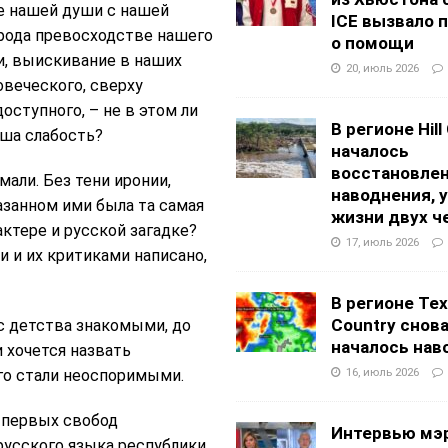
е нашей души с нашей
ICE вызвало 
рода превосходстве нашего
о помощи
и, выискивание в наших
20, июль 2026
oвеческого, сверху
оступного, – не в этом ли
В регионе Hill
аша слабость?
началось
восстановлен
мали. Без тени иронии,
наводнения, 
казанном ими была та самая
жизни двух ч
ктере и русской загадке?
17, июль 2026
и и их критиками написано,
В регионе Texa
Country снов
 детства знакомыми, до
началось нав
 хочется назвать
16, июль 2026
ого стали неоспоримыми.
е первых свобод
Интервью мэ
русского языка республики