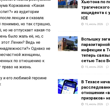
Хьютона по п
аума Коржавина: «Какая
трагического
 спит?» из аудитории
инцидента с 
осле лекции и сказала:
ICE
ё понимаю, но так страшно,
15, июль 2026
, но не отпускает какая-то
нь было жаль её, но, с
Вспышку заг
, этот Ленин? Ведь не
паразитарной
ринадлежности?» Однако не
инфекции в Т
 несчастной женщины,
теперь связы
сетью Taco Be
роенных по отношению к
 право на жизнь.
15, июль 2026
у и его любимой героине
В Техасе нач
:
расследовани
отношении «в
призраков» на
15, июль 2026