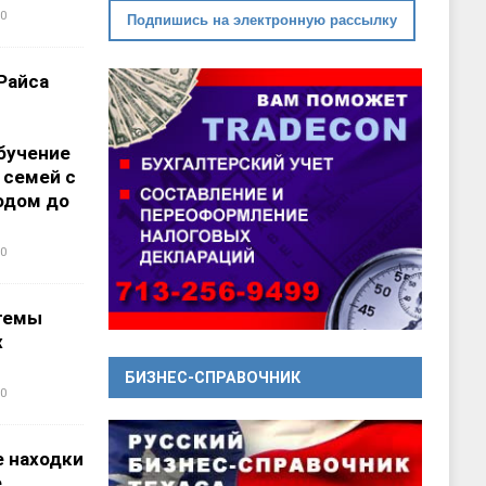
0
Подпишись на электронную рассылку
Райса
бучение
 семей с
одом до
0
темы
х
БИЗНЕС-СПРАВОЧНИК
0
 находки
е