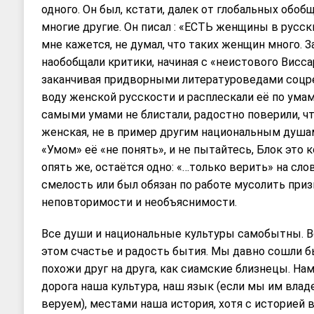
одного. Он был, кстати, далек от глобальных обобщ
многие другие. Он писал : «ЕСТЬ женщины в русски
мне кажется, не думал, что таких женщин много. За
наобобщали критики, начиная с «неистового Висса
заканчивая придворными литературоведами соцре
воду женской русскости и расплескали её по умам
самыми умами не блистали, радостно поверили, чт
женская, не в пример другим национальным душам,
«Умом» её «не понять», и не пытайтесь, Блок это к
опять же, остаётся одно: «…только верить» на слов
смелость или был обязан по работе мусолить при
неповторимости и необъяснимости.
Все души и национальные культуры самобытны. Вс
этом счастье и радость бытия. Мы давно сошли бы
похожи друг на друга, как сиамские близнецы. На
дорога наша культура, наш язык (если мы им влад
веруем), местами наша история, хотя с историей 