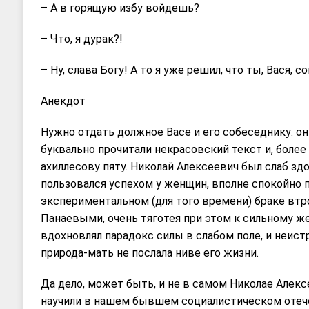
– А в горящую избу войдешь?
– Что, я дурак?!
– Ну, слава Богу! А то я уже решил, что ты, Вася, 
Анекдот
Нужно отдать должное Васе и его собеседнику: о
буквально прочитали некрасовский текст и, более 
ахиллесову пяту. Николай Алексеевич был слаб здо
пользовался успехом у женщин, вполне спокойно 
экспериментальном (для того времени) браке втр
Панаевыми, очень тяготея при этом к сильному же
вдохновлял парадокс силы в слабом поле, и неистр
природа-мать не послала ниве его жизни.
Да дело, может быть, и не в самом Николае Алексе
научили в нашем бывшем социалистическом отечес