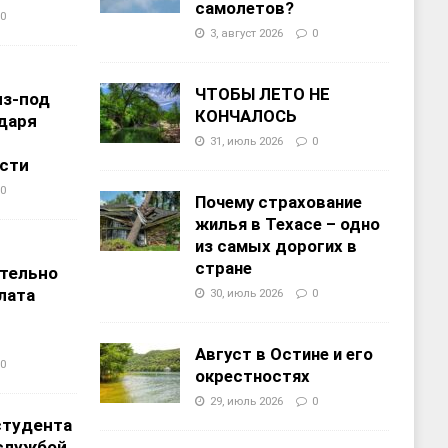
самолетов?
0
3, август 2026
0
ЧТОБЫ ЛЕТО НЕ
из-под
КОНЧАЛОСЬ
даря
31, июль 2026
0
сти
0
Почему страхование
жилья в Техасе – одно
из самых дорогих в
т
стране
тельно
лата
30, июль 2026
0
Август в Остине и его
0
окрестностях
29, июль 2026
0
студента
службой