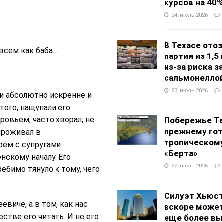
курсов на 40
24, июль 2026
В Техасе ото
совсем как баба…
партия из 1,5
из-за риска 
сальмонелло
23, июль 2026
ни абсолютно искренне и
того, нащупали его
ровьем, часто хворал, не
Побережье Те
прежнему гот
проживал в
тропическом
оём с супругами
«Берта»
нскому началу. Его
22, июль 2026
ебимо тянуло к тому, чего
Силуэт Хьюс
евиче, а в том, как нас
вскоре может
тве его читать. И не его
еще более в