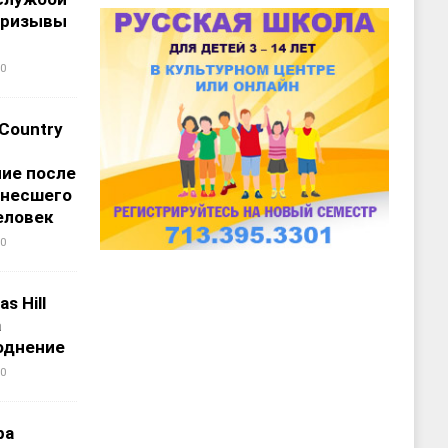
призывы
0
 Country
ие после
унесшего
еловек
0
s Hill
а
однение
0
ра