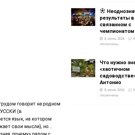
Неоднозна
результаты в
связанном с
чемпионатом
8, июль 2026
отключены
Что нужно зн
«хаотичном
садоводстве»
Антонио
8, июль 2026
отключены
 трудом говорит на родном
РУССКИ (в
ется язык, на котором
жает свои мысли), но…
зная, почему» рядом с