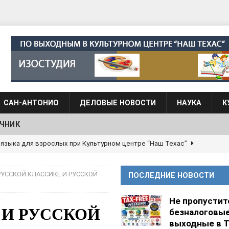
САН-АНТОНИО
ДЕЛОВЫЕ НОВОСТИ
НАУКА
К
ЧНИК
 языка для взрослых при Культурном центре “Наш Техас”
РУССКОЙ КЛАССИКЕ И РУССКОЙ
ПОСЛЕДНИЕ НОВОСТИ
языка при культурном центре “Наш Техас”
ШКОЛЫ И
Не пропустит
 И РУССКОЙ
безналоговы
АНЦЕВАЛЬНЫЕ СТУДИИ
выходные в Т