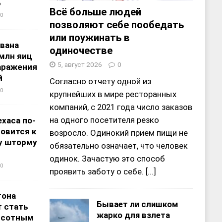
%
Всё больше людей
0
позволяют себе пообедать
или поужинать в
звана
одиночестве
 млн яиц
5, август 2026
0
заражения
й
Согласно отчету одной из
0
крупнейших в мире ресторанных
компаний, с 2021 года число заказов
на одного посетителя резко
хаса по-
овится к
возросло. Одинокий прием пищи не
у шторму
обязательно означает, что человек
одинок. Зачастую это способ
0
проявить заботу о себе.
[...]
тона
Бывает ли слишком
 стать
жарко для взлета
ысотным