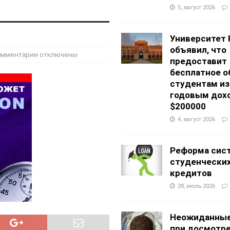
g Academy
ШКОЛЫ И ДЕТСКИЕ САДЫ
5, август 2026
АЛОГОВЫХ ДЕКЛАРАЦИЙ
ФИНАНСЫ И БУХГАЛТЕРСКИЙ УЧЕТ
Университет 
объявил, что
мментарии
отключены
предоставит
бесплатное о
студентам из
годовым дох
$200000
4, август 2026
Реформа сис
студенчески
кредитов
28, июль 2026
Неожиданные
при досмотр