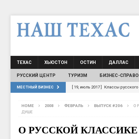
ТЕХАС
ХЬЮСТОН
ОСТИН
ДАЛЛАС
РУССКИЙ ЦЕНТР
ТУРИЗМ
БИЗНЕС-СПРАВО
[ 19, июль 2017 ]
Классы русского
МЕСТНЫЙ БИЗНЕС
ШКОЛЫ И ДЕТСКИЕ САДЫ
HOME
2008
ФЕВРАЛЬ
ВЫПУСК #206
О 
[ 19, июль 2017 ]
Школа русского 
ДУШЕ
ДЕТСКИЕ САДЫ
О РУССКОЙ КЛАССИКЕ
[ 17, июнь 2026 ]
Sophia Dance
Т