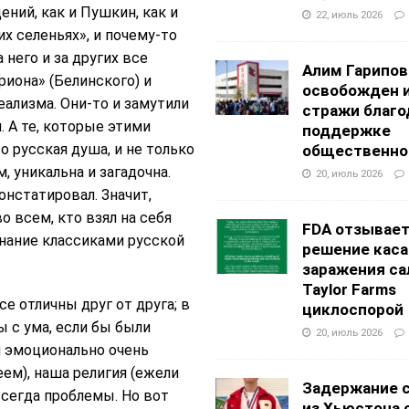
ений, как и Пушкин, как и
22, июль 2026
х селеньях», и почему-то
 него и за других все
Алим Гарипов
риона» (Белинского) и
освобожден 
ализма. Они-то и замутили
стражи благо
. А те, которые этими
поддержке
о русская душа, и не только
общественно
 уникальна и загадочна.
20, июль 2026
онстатировал. Значит,
о всем, кто взял на себя
FDA отзывае
знание классиками русской
решение каса
заражения са
Taylor Farms
е отличны друг от друга; в
циклоспорой
 с ума, если бы были
20, июль 2026
м эмоционально очень
еем), наша религия (ежели
Задержание 
всегда проблемы. Но вот
из Хьюстона 