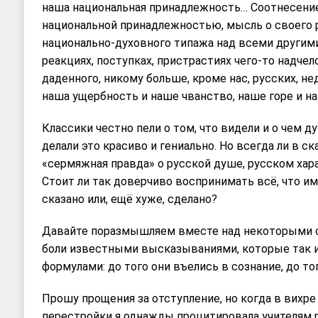
наша национальная принадлежность… Соотнесени
национальной принадлежностью, мысль о своего 
национально-духовного типажа над всеми другим
реакциях, поступках, пристрастиях чего-то надчел
даденного, никому больше, кроме нас, русских, нед
наша ущербность и наше чванство, наше горе и н
Классики честно пели о том, что видели и о чем ду
делали это красиво и гениально. Но всегда ли в с
«сермяжная правда» о русской душе, русском хара
Стоит ли так доверчиво воспринимать всё, что им
сказано или, ещё хуже, сделано?
Давaйте поразмышляем вместе над некоторыми с
боли известными высказываниями, которые так и
формулами: до того они въелись в сознание, до т
Прошу прощения за отступление, но когда в вихр
перестройки я однажды процитировала учителям 