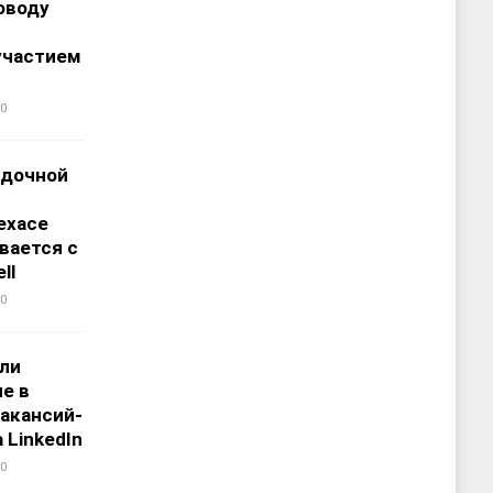
оводу
участием
0
адочной
ехасе
вается с
ll
0
али
е в
акансий-
 LinkedIn
0