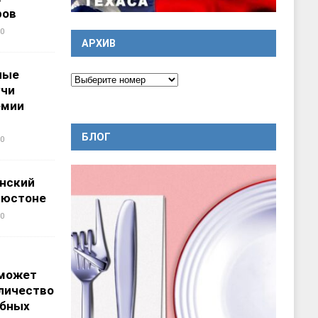
ров
0
АРХИВ
ные
учи
емии
БЛОГ
0
нский
ьюстоне
0
 может
личество
ебных