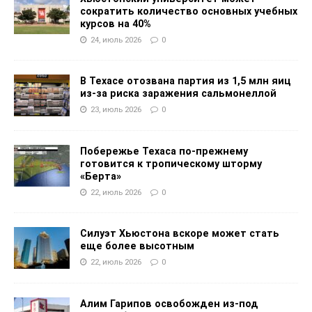
сократить количество основных учебных
курсов на 40%
24, июль 2026
0
В Техасе отозвана партия из 1,5 млн яиц
из-за риска заражения сальмонеллой
23, июль 2026
0
Побережье Техаса по-прежнему
готовится к тропическому шторму
«Берта»
22, июль 2026
0
Силуэт Хьюстона вскоре может стать
еще более высотным
22, июль 2026
0
Алим Гарипов освобожден из-под