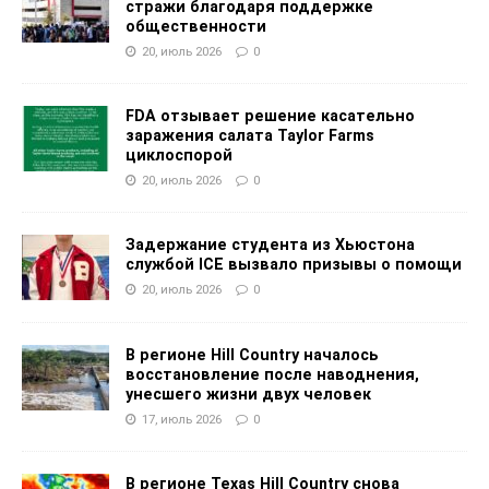
стражи благодаря поддержке
общественности
20, июль 2026
0
FDA отзывает решение касательно
заражения салата Taylor Farms
циклоспорой
20, июль 2026
0
Задержание студента из Хьюстона
службой ICE вызвало призывы о помощи
20, июль 2026
0
В регионе Hill Country началось
восстановление после наводнения,
унесшего жизни двух человек
17, июль 2026
0
В регионе Texas Hill Country снова