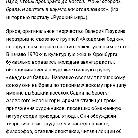
надо, чтобы пробирало до костей, чтобы оторопь
брала, и зритель в изумлении отваливался».
(Из
интервью порталу «Русский мир»).
Яркое, оригинальное творчество Валерия Газукина
неразрывно связано с группой «Академия Садки»,
которую сам он называл «интеллектуальным гетто».
В начале 1970-х в культурную жизнь Оренбурга
буквально ворвались молодые авангардисты,
объединившиеся в художественную группу
«Академия Садки». Название своему творческому
союзу они выбрали по топонимическому принципу:
именно рыбацкий поселок Садки на берегу
Азовского моря и горы Архыза стали центром
притяжения художников, писавших обнаженную
натуру среди природы, этюды. Они обсуждали
теоретические труды великих художников,
философов, ставили спектакли, читали лекции об