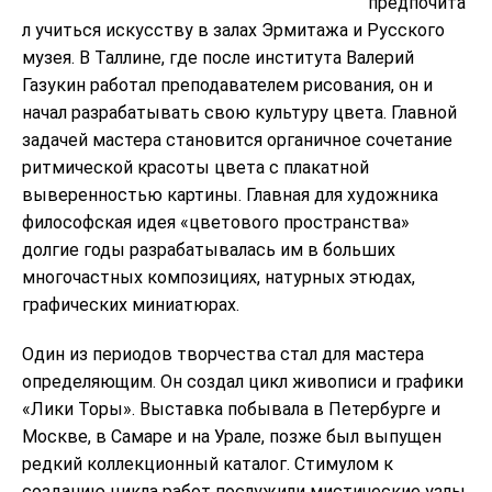
предпочита
л учиться искусству в залах Эрмитажа и Русского
музея. В Таллине, где после института Валерий
Газукин работал преподавателем рисования, он и
начал разрабатывать свою культуру цвета. Главной
задачей мастера становится органичное сочетание
ритмической красоты цвета с плакатной
выверенностью картины. Главная для художника
философская идея «цветового пространства»
долгие годы разрабатывалась им в больших
многочастных композициях, натурных этюдах,
графических миниатюрах.
Один из периодов творчества стал для мастера
определяющим. Он создал цикл живописи и графики
«Лики Торы». Выставка побывала в Петербурге и
Москве, в Самаре и на Урале, позже был выпущен
редкий коллекционный каталог. Стимулом к
созданию цикла работ послужили мистические узлы