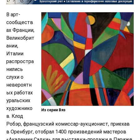
В арт-
сообществ
ах Франции,
Великобрит
ании,
Италии
распростра
нились
слухи о
невероятн
ых работах
уральских
художнико
Из серии Вяз
в. Клод
Робэр, французский комиссар-аукционист, приехав
в Оренбург, отобрал 1400 произведений мастеров
«Академии Садки» для выставки-продажи в Париже.