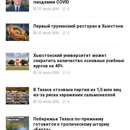
пандемии COVID
27, июль 2026
0
Первый грузинский ресторан в Хьюстоне
27, июль 2026
0
Хьюстонский университет может
сократить количество основных учебных
курсов на 40%
24, июль 2026
0
В Техасе отозвана партия из 1,5 млн яиц
из-за риска заражения сальмонеллой
23, июль 2026
0
Побережье Техаса по-прежнему
готовится к тропическому шторму
«Берта»