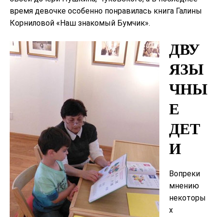
время девочке особенно понравилась книга Галины
Корниловой «Наш знакомый Бумчик».
ДВУ
ЯЗЫ
ЧНЫ
Е
ДЕТ
И
Вопреки
мнению
некоторы
х