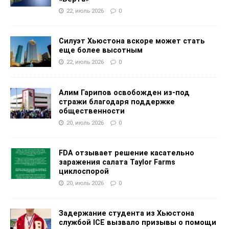
22, июль 2026
0
Силуэт Хьюстона вскоре может стать
еще более высотным
22, июль 2026
0
Алим Гарипов освобожден из-под
стражи благодаря поддержке
общественности
20, июль 2026
0
FDA отзывает решение касательно
заражения салата Taylor Farms
циклоспорой
20, июль 2026
0
Задержание студента из Хьюстона
службой ICE вызвало призывы о помощи