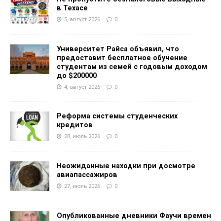
в Техасе
5, август 2026
0
Университет Райса объявил, что
предоставит бесплатное обучение
студентам из семей с годовым доходом
до $200000
4, август 2026
0
Реформа системы студенческих
кредитов
28, июль 2026
0
Неожиданные находки при досмотре
авиапассажиров
27, июль 2026
0
Опубликованные дневники Фаучи времен