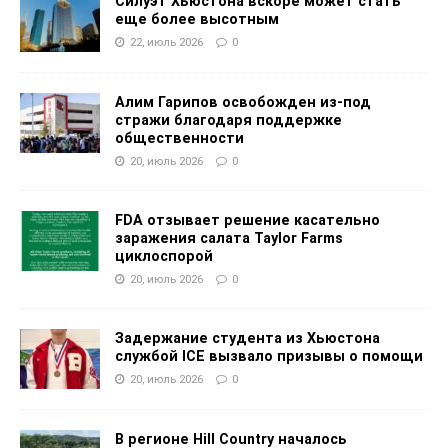
Силуэт Хьюстона вскоре может стать
еще более высотным
22, июль 2026
0
Алим Гарипов освобожден из-под
стражи благодаря поддержке
общественности
20, июль 2026
0
FDA отзывает решение касательно
заражения салата Taylor Farms
циклоспорой
20, июль 2026
0
Задержание студента из Хьюстона
службой ICE вызвало призывы о помощи
20, июль 2026
0
В регионе Hill Country началось