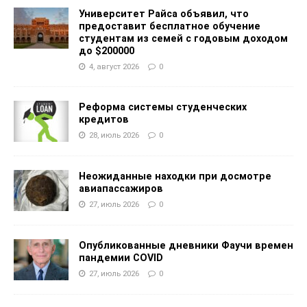
Университет Райса объявил, что
предоставит бесплатное обучение
студентам из семей с годовым доходом
до $200000
4, август 2026
0
Реформа системы студенческих
кредитов
28, июль 2026
0
Неожиданные находки при досмотре
авиапассажиров
27, июль 2026
0
Опубликованные дневники Фаучи времен
пандемии COVID
27, июль 2026
0