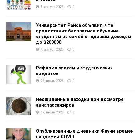
5, август 2026
0
Университет Райса объявил, что
предоставит бесплатное обучение
студентам из семей с годовым доходом
до $200000
4, август 2026
0
Реформа системы студенческих
кредитов
28, июль 2026
0
Неожиданные находки при досмотре
авиапассажиров
27, июль 2026
0
Опубликованные дневники Фаучи времен
пандемии COVID