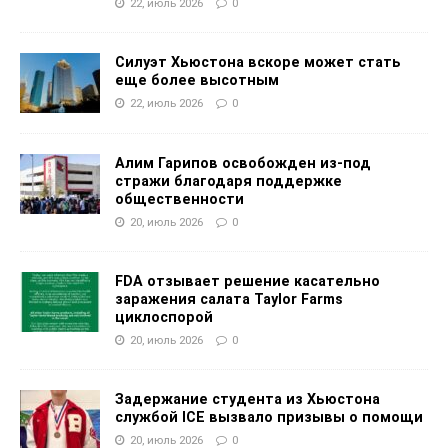
22, июль 2026
0
Силуэт Хьюстона вскоре может стать
еще более высотным
22, июль 2026
0
Алим Гарипов освобожден из-под
стражи благодаря поддержке
общественности
20, июль 2026
0
FDA отзывает решение касательно
заражения салата Taylor Farms
циклоспорой
20, июль 2026
0
Задержание студента из Хьюстона
службой ICE вызвало призывы о помощи
20, июль 2026
0