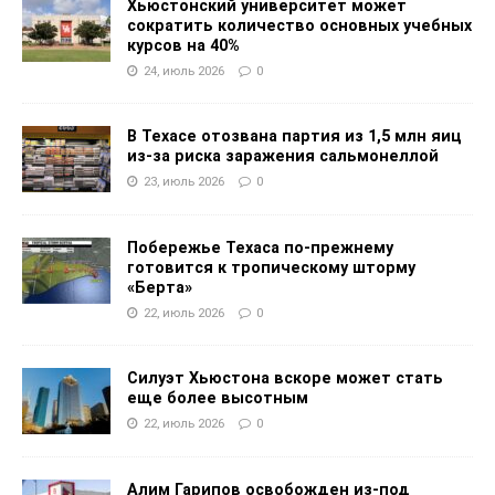
Хьюстонский университет может
сократить количество основных учебных
курсов на 40%
24, июль 2026
0
В Техасе отозвана партия из 1,5 млн яиц
из-за риска заражения сальмонеллой
23, июль 2026
0
Побережье Техаса по-прежнему
готовится к тропическому шторму
«Берта»
22, июль 2026
0
Силуэт Хьюстона вскоре может стать
еще более высотным
22, июль 2026
0
Алим Гарипов освобожден из-под