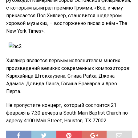
руководил Камерным хором Эстонской филармонии,
с которым выиграл премию Грэмми. «Всё, к чему
прикасается Пол Хиллиер, становится шедевром
хоровой музыки», – восторженно писал о нём «The
New York Times».
Хиллиер является первым исполнителем многих
произведений великих современных композиторов:
Карлхайнца Штокхаузена, Стива Райха, Джона
Адамса, Дэвида Ланга, Гэвина Брайарса и Арво
Пярта.
Не пропустите концерт, который состоится 21
февраля в 7:30 вечера в South Main Baptist Church по
адресу 4100 Main Street, Houston, TX 77002.