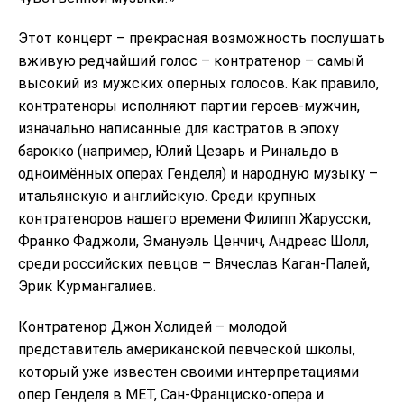
Этот концерт – прекрасная возможность послушать
вживую редчайший голос – контратенор – самый
высокий из мужских оперных голосов. Как правило,
контратеноры исполняют партии героев-мужчин,
изначально написанные для кастратов в эпоху
барокко (например, Юлий Цезарь и Ринальдо в
одноимённых операх Генделя) и народную музыку –
итальянскую и английскую. Среди крупных
контратеноров нашего времени Филипп Жарусски,
Франко Фаджоли, Эмануэль Ценчич, Андреас Шолл,
среди российских певцов – Вячеслав Каган-Палей,
Эрик Курмангалиев.
Контратенор Джон Холидей – молодой
представитель американской певческой школы,
который уже известен своими интерпретациями
опер Генделя в MET, Сан-Франциско-опера и