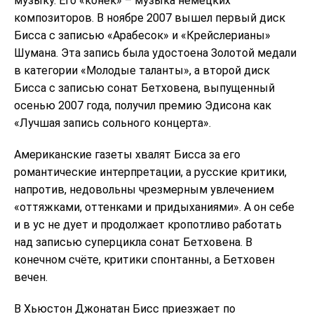
музыку. Его «конёк» – музыка немецких
композиторов. В ноябре 2007 вышел первый диск
Бисса с записью «Арабесок» и «Крейслерианы»
Шумана. Эта запись была удостоена Золотой медали
в категории «Молодые таланты», а второй диск
Бисса с записью сонат Бетховена, выпущенный
осенью 2007 года, получил премию Эдисона как
«Лучшая запись сольного концерта».
Американские газеты хвалят Бисса за его
романтические интерпретации, а русские критики,
напротив, недовольны чрезмерным увлечением
«оттяжками, оттенками и придыханиями». А он себе
и в ус не дует и продолжает кропотливо работать
над записью суперцикла сонат Бетховена. В
конечном счёте, критики спонтанны, а Бетховен
вечен.
В Хьюстон Джонатан Бисс приезжает по