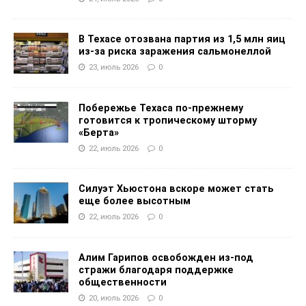
В Техасе отозвана партия из 1,5 млн яиц
из-за риска заражения сальмонеллой
23, июль 2026
0
Побережье Техаса по-прежнему
готовится к тропическому шторму
«Берта»
22, июль 2026
0
Силуэт Хьюстона вскоре может стать
еще более высотным
22, июль 2026
0
Алим Гарипов освобожден из-под
стражи благодаря поддержке
общественности
20, июль 2026
0