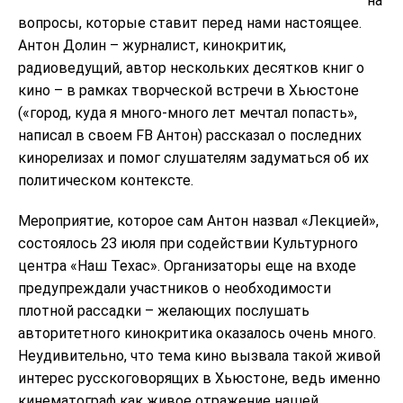
на
вопросы, которые ставит перед нами настоящее.
Антон Долин – журналист, кинокритик,
радиоведущий, автор нескольких десятков книг о
кино – в рамках творческой встречи в Хьюстоне
(«город, куда я много-много лет мечтал попасть»,
написал в своем FB Антон) рассказал о последних
кинорелизах и помог слушателям задуматься об их
политическом контексте.
Мероприятие, которое сам Антон назвал «Лекцией»,
состоялось 23 июля при содействии Культурного
центра «Наш Техас». Организаторы еще на входе
предупреждали участников о необходимости
плотной рассадки – желающих послушать
авторитетного кинокритика оказалось очень много.
Неудивительно, что тема кино вызвала такой живой
интерес русскоговорящих в Хьюстоне, ведь именно
кинематограф как живое отражение нашей