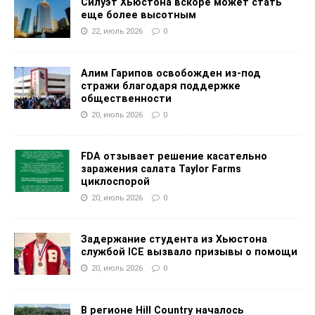
Силуэт Хьюстона вскоре может стать
еще более высотным
22, июль 2026
0
Алим Гарипов освобожден из-под
стражи благодаря поддержке
общественности
20, июль 2026
0
FDA отзывает решение касательно
заражения салата Taylor Farms
циклоспорой
20, июль 2026
0
Задержание студента из Хьюстона
службой ICE вызвало призывы о помощи
20, июль 2026
0
В регионе Hill Country началось