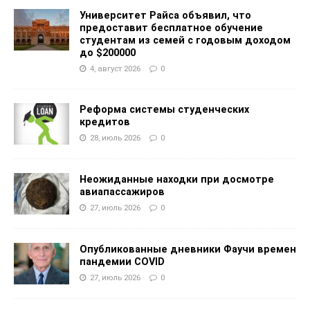
Университет Райса объявил, что
предоставит бесплатное обучение
студентам из семей с годовым доходом
до $200000
4, август 2026
0
Реформа системы студенческих
кредитов
28, июль 2026
0
Неожиданные находки при досмотре
авиапассажиров
27, июль 2026
0
Опубликованные дневники Фаучи времен
пандемии COVID
27, июль 2026
0