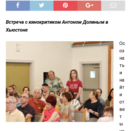
Встреча с кинокритиком Антоном Долиным в
Хьюстоне
Ос
оз
на
ть
и
на
йт
и
от
ве
т
ы