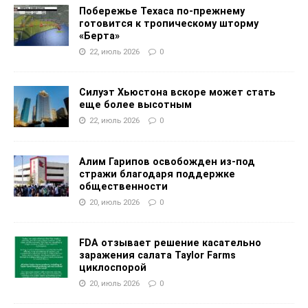
Побережье Техаса по-прежнему
готовится к тропическому шторму
«Берта»
22, июль 2026
0
Силуэт Хьюстона вскоре может стать
еще более высотным
22, июль 2026
0
Алим Гарипов освобожден из-под
стражи благодаря поддержке
общественности
20, июль 2026
0
FDA отзывает решение касательно
заражения салата Taylor Farms
циклоспорой
20, июль 2026
0