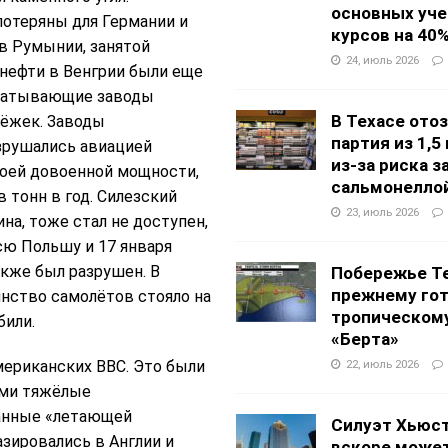
основных уч
потеряны для Германии и
курсов на 40
в Румынии, занятой
24, июль 2026
нефти в Венгрии были еще
рабатывающие заводы
В Техасе ото
бёжек. Заводы
партия из 1,5
зрушались авиацией
из-за риска 
воей довоенной мощности,
сальмонелло
тонн в год. Силезский
23, июль 2026
ина, тоже стал не доступен,
всю Польшу и 17 января
кже был разрушен. В
Побережье Те
прежнему гот
инство самолётов стояло на
тропическом
били.
«Берта»
ериканских ВВС. Это были
22, июль 2026
ами тяжёлые
анные «летающей
Силуэт Хьюс
зировались в Англии и
вскоре может