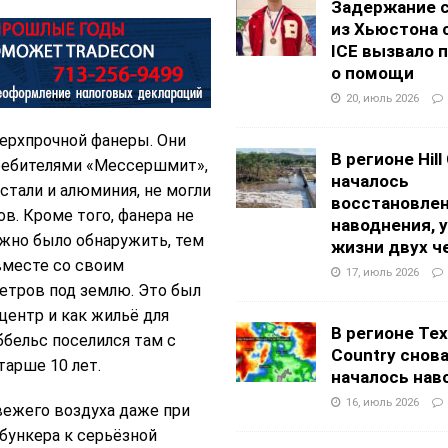
Задержание 
из Хьюстона 
ICE вызвало 
о помощи
20, июль 2026
верхпрочной фанеры. Они
В регионе Hill
ребителями «Мессершмит»,
началось
стали и алюминия, не могли
восстановлен
в. Кроме того, фанера не
наводнения, 
ожно было обнаружить, тем
жизни двух ч
 вместе со своим
17, июль 2026
етров под землю. Это был
ентр и как жильё для
В регионе Texa
ббельс поселился там с
Country снов
арше 10 лет.
началось нав
16, июль 2026
вежего воздуха даже при
бункера к серьёзной