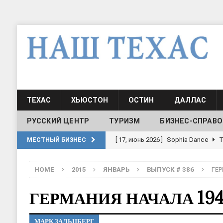
ТЕХАС
ХЬЮСТОН
ОСТИН
ДАЛЛАС
РУССКИЙ ЦЕНТР
ТУРИЗМ
БИЗНЕС-СПРАВО
[ 20, август 2025 ]
Alliance Fencin
МЕСТНЫЙ БИЗНЕС
[ 30, июнь 2025 ]
СОСТАВЛЕНИЕ Н
HOME
2015
ЯНВАРЬ
ВЫПУСК # 386
ГЕР
[ 19, июль 2017 ]
Классы русского
ШКОЛЫ И ДЕТСКИЕ САДЫ
ГЕРМАНИЯ НАЧАЛА 194
[ 19, июль 2017 ]
Школа русского 
МАРК ЗАЛЬЦБЕРГ