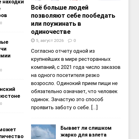
 находки
Всё больше людей
е
позволяют себе пообедать
ров
или поужинать в
0
одиночестве
5, август 2026
0
ные
учи
Согласно отчету одной из
емии
крупнейших в мире ресторанных
компаний, с 2021 года число заказов
0
на одного посетителя резко
возросло. Одинокий прием пищи не
нский
обязательно означает, что человек
ьюстоне
одинок. Зачастую это способ
0
проявить заботу о себе.
[...]
Бывает ли слишком
 может
жарко для взлета
личество