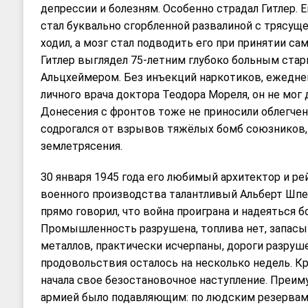
депрессии и болезням. Особенно страдал Гитлер. Ем
стал буквально сгорбленной развалиной с трясуще
ходил, а мозг стал подводить его при принятии с
Гитлер выглядел 75-летним глубоко больным ста
Альцхеймером. Без инъекций наркотиков, ежедне
личного врача доктора Теодора Мореля, он не мог
Донесения с фронтов тоже не приносили облегчен
содрогался от взрывов тяжёлых бомб союзников, 
землетрясения.
30 января 1945 года его любимый архитектор и р
военного производствa талантливый Альберт Шпее
прямо говорил, что война проиграна и надеяться б
Промышленность разрушена, топлива нет, запасы
металлов, практически исчерпаны, дороги разруш
продовольствия осталось на несколько недель. Кр
начала свое безостановочное наступление. Преи
армией было подавляющим: по людским резервам –