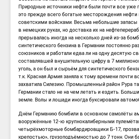
Природные источники нефти были почти все уже 
это прежде всего богатые месторождения нефти 
советскими войсками. Весьма небольшие запасы 
в немецких руках, но доставка их на нефтепере
прерывалась иногда на несколько дней из-за бом
синтетического бензина в Германии постоянно ра
союзников и работали едва ли на одну десятую с
составлявшей внушительную цифру в 7 миллионов 
уголь, а он был и сырьём для синтетического бенз
т.к. Красная Армия заняла к тому времени почти 
захватила Силезию. Промышленный район Рура та
Германии стало не на чем летать и ездить. Больш
земле. Волы и лошади иногда буксировали автомо
Днём Германию бомбили в основном самолёты ам
вооружённые 12-ю крупнокалиберными пулемёт
четырёхмоторные бомбардировщики Б-17, прозв
крепостью», грузоподъёмностью до 7 тонн. Они ба