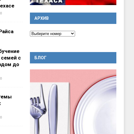
ехасе
0
АРХИВ
Райса
бучение
 семей с
БЛОГ
одом до
0
темы
х
0