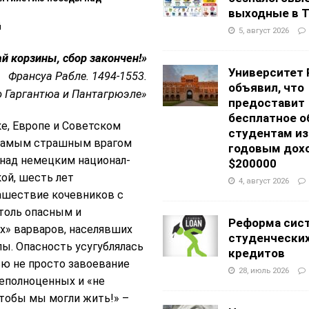
выходные в Т
й
5, август 2026
й корзины, сбор закончен!»
Университет 
Франсуа Рабле. 1494-1553.
объявил, что
о Гаргантюа и Пантагрюэле»
предоставит
бесплатное о
ке, Европе и Советском
студентам из
 самым страшным врагом
годовым дох
 над немецким национал-
$200000
ой, шесть лет
4, август 2026
ашествие кочевников с
столь опасным и
Реформа сис
х» варваров, населявших
студенчески
пы. Опасность усугублялась
кредитов
ью не просто завоевание
28, июль 2026
неполноценных и «не
чтобы мы могли жить!» –