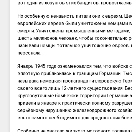
вот один из лозунгов этих бандитов, провозглас
Но особенную ненависть питали они к евреям. Ш
европейских евреев были уничтожены немцами в
смерти. Уничтожены промышленными методами, т.
шесть миллионов человек, чтобы «окончательно р
называли немцы тотальное уничтожение евреев, 
персонала.
Январь 1945 года ознаменовался тем, что войска
вплотную приблизилась к границам Германии. Тыс
называла немецкая пропаганда гитлеровскую Герм
своего всего лишь 12-летнего существования. Б
круглосуточные бомбёжки территории Германии 
привели в январе к практически полному разруше
серьёзному нарушению железнодорожного хозяйс
всего самого необходимого для продолжения бое
Особенно не хватало жидкого моторного топлива и