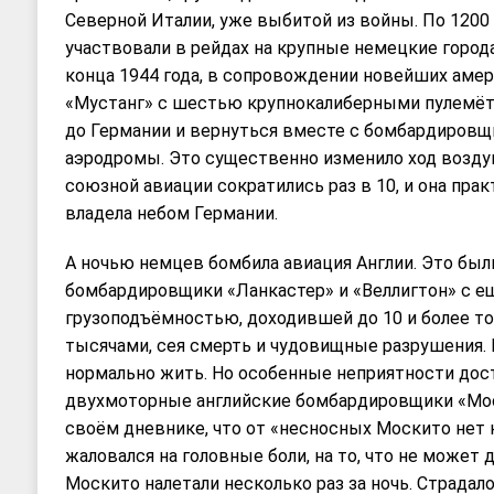
Северной Италии, уже выбитой из войны. По 1200 
участвовали в рейдах на крупные немецкие города.
конца 1944 года, в сопровождении новейших аме
«Мустанг» с шестью крупнокалиберными пулемёт
до Германии и вернуться вместе с бомбардировщ
аэродромы. Это существенно изменило ход возд
союзной авиации сократились раз в 10, и она пра
владела небом Германии.
А ночью немцев бомбила авиация Англии. Это бы
бомбардировщики «Ланкастер» и «Веллигтон» с е
грузоподъёмностью, доходившей до 10 и более то
тысячами, сея смерть и чудовищные разрушения. 
нормально жить. Но особенные неприятности дос
двухмоторные английские бомбардировщики «Мос
своём дневнике, что от «несносных Москито нет 
жаловался на головные боли, на то, что не может д
Москито налетали несколько раз за ночь. Страдало