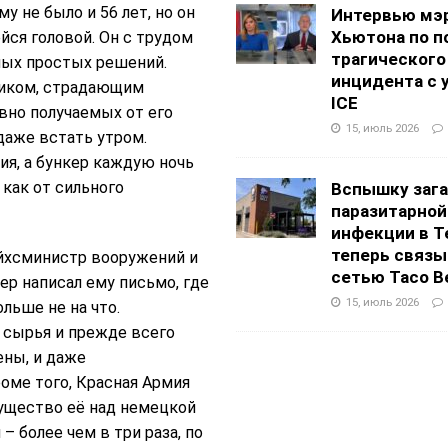
у не было и 56 лет, но он
Интервью мэ
Хьютона по п
йся головой. Он с трудом
трагического
амых простых решений.
инцидента с 
риком, страдающим
ICE
вно получаемых от его
15, июль 2026
 даже встать утром.
ия, а бункер каждую ночь
как от сильного
Вспышку заг
паразитарной
инфекции в Т
теперь связы
ейхсминистр вооружений и
сетью Taco Be
р написал ему письмо, где
15, июль 2026
ольше не на что.
 сырья и прежде всего
ены, и даже
оме того, Красная Армия
мущество её над немецкой
 более чем в три раза, по