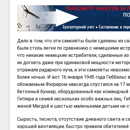
Дело в том, что эти самолёты были сделаны из с
были столь легки по сравнению с немецкими ист
что никакие немецкие истребители, сделанные из 
их догнать даже при одинаковой мощности моторо
отражала радарного луча, и эти самолёты невозм
более ночью. И вот 16 января 1945 года Геббельс
обожаемым Фюрером навсегда спустился на 17 м
бетонный бункер, оборудованный как командный ц
Гитлера и семей нескольких особо важных лиц. Ге
женой Магдой и шестью маленькими детьми не ст
Сырость, теснота, отсутствие дневного света и с
хорошей вентиляции, быстро привели обитателей 