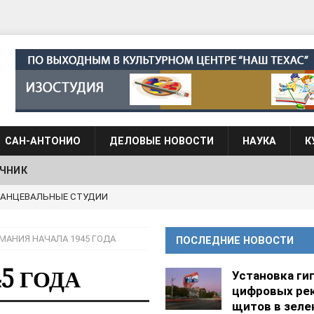
САН-АНТОНИО
ДЕЛОВЫЕ НОВОСТИ
НАУКА
К
ЧНИК
g Academy
ШКОЛЫ И ДЕТСКИЕ САДЫ
АЛОГОВЫХ ДЕКЛАРАЦИЙ
ФИНАНСЫ И БУХГАЛТЕРСКИЙ УЧЕТ
МАНИЯ НАЧАЛА 1945 ГОДА
ПОСЛЕДНИЕ НОВОСТИ
 языка для взрослых при Культурном центре “Наш Техас”
5 ГОДА
Установка ги
цифровых ре
языка при культурном центре “Наш Техас”
ШКОЛЫ И
щитов в зеле