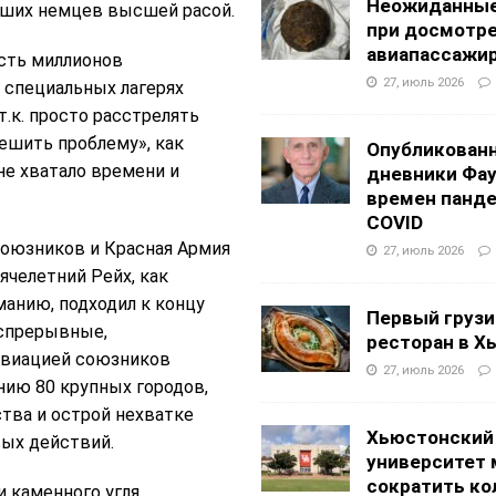
Неожиданные
ивших немцев высшей расой.
при досмотр
авиапассажи
есть миллионов
27, июль 2026
 специальных лагерях
к. просто расстрелять
ешить проблему», как
Опубликован
не хватало времени и
дневники Фа
времен панд
COVID
 союзников и Красная Армия
27, июль 2026
ячелетний Рейх, как
анию, подходил к концу
Первый грузи
еспрерывные,
ресторан в Х
авиацией союзников
27, июль 2026
нию 80 крупных городов,
тва и острой нехваткe
Хьюстонский
вых действий.
университет
сократить ко
 каменного угля.