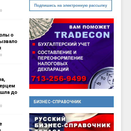
Подпишись на электронную рассылку
0
олы о
вызвало
ы
0
а,
перцем
ошла до
БИЗНЕС-СПРАВОЧНИК
0
е
е