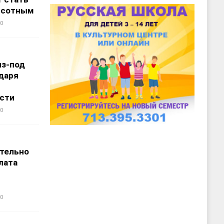
ысотным
0
из-под
даря
сти
0
т
тельно
лата
0