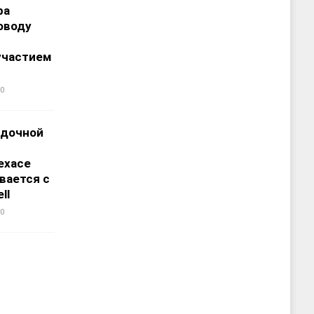
ра
оводу
участием
0
адочной
ехасе
вается с
ll
0