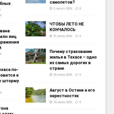
самолетов?
ебных
%
3, август 2026
0
0
ЧТОБЫ ЛЕТО НЕ
КОНЧАЛОСЬ
звана
 млн яиц
31, июль 2026
0
заражения
й
Почему страхование
0
жилья в Техасе – одно
из самых дорогих в
стране
хаса по-
овится к
30, июль 2026
0
у шторму
Август в Остине и его
0
окрестностях
29, июль 2026
0
тона
 стать