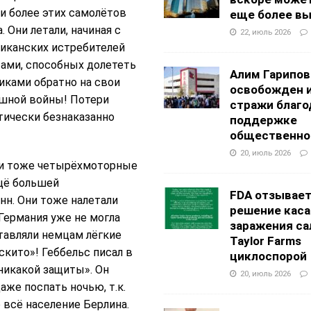
и более этих самолётов
еще более в
 Они летали, начиная с
22, июль 2026
риканских истребителей
ами, способных долететь
Алим Гарипов
иками обратно на свои
освобожден 
ушной войны! Потери
стражи благо
ктически безнаказанно
поддержке
общественно
20, июль 2026
ли тоже четырёхмоторные
щё большей
FDA отзывае
нн. Они тоже налетали
решение каса
Германия уже не могла
заражения са
тавляли немцам лёгкие
Taylor Farms
кито»! Геббельс писал в
циклоспорой
никакой защиты». Он
20, июль 2026
аже поспать ночью, т.к.
 всё население Берлина.