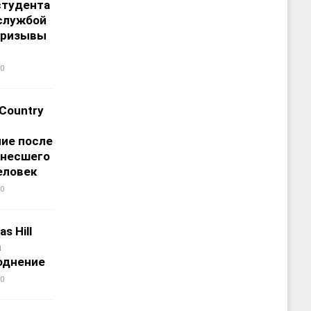
студента
службой
призывы
0
 Country
ие после
унесшего
еловек
0
s Hill
а
однение
0