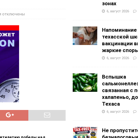
зонах
АНЦЕВАЛЬНЫЕ СТУДИИ
6, август 2026
и
отключены
Напоминание
техасской шк
вакцинации 
жаркие спор
6, август 2026
Вспышка
сальмонеллез
связанная с 
халапеньо, д
Техаса
6, август 2026
Не пропустит
безналоговы
сятилетию победы над