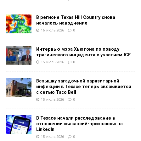
В регионе Texas Hill Country снова
началось наводнение
16, июль 2026
0
Интервью мэра Хьютона по поводу
трагического инцидента с участием ICE
15, июль 2026
0
Вспышку загадочной паразитарной
инфекции в Техасе теперь связывается
с сетью Taco Bell
15, июль 2026
0
В Техасе начали расследование в
отношении «вакансий-призраков» на
LinkedIn
15, июль 2026
0