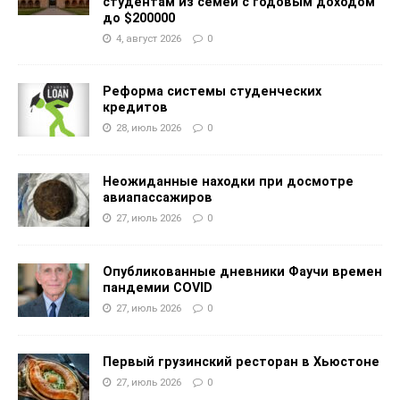
студентам из семей с годовым доходом
до $200000
4, август 2026
0
Реформа системы студенческих
кредитов
28, июль 2026
0
Неожиданные находки при досмотре
авиапассажиров
27, июль 2026
0
Опубликованные дневники Фаучи времен
пандемии COVID
27, июль 2026
0
Первый грузинский ресторан в Хьюстоне
27, июль 2026
0