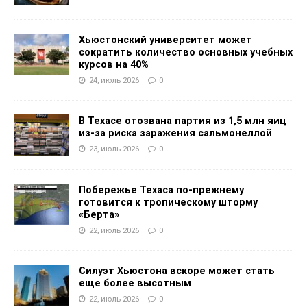
Хьюстонский университет может
сократить количество основных учебных
курсов на 40%
24, июль 2026
0
В Техасе отозвана партия из 1,5 млн яиц
из-за риска заражения сальмонеллой
23, июль 2026
0
Побережье Техаса по-прежнему
готовится к тропическому шторму
«Берта»
22, июль 2026
0
Силуэт Хьюстона вскоре может стать
еще более высотным
22, июль 2026
0