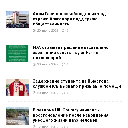
Алим Гарипов освобожден из-под
стражи благодаря поддержке
общественности
20, июль 2026
0
FDA отзывает решение касательно
заражения салата Taylor Farms
циклоспорой
20, июль 2026
0
Задержание студента из Хьюстона
службой ICE вызвало призывы о помощи
20, июль 2026
0
В регионе Hill Country началось
восстановление после наводнения,
унесшего жизни двух человек
17, июль 2026
0